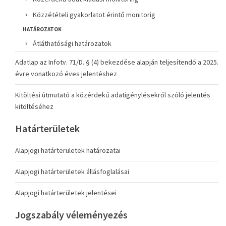
Közzétételi gyakorlatot érintő monitorig
HATÁROZATOK
Átláthatósági határozatok
Adatlap az Infotv. 71/D. § (4) bekezdése alapján teljesítendő a 2025.
évre vonatkozó éves jelentéshez
Kitöltési útmutató a közérdekű adatigénylésekről szóló jelentés
kitöltéséhez
Határterületek
Alapjogi határterületek határozatai
Alapjogi határterületek állásfoglalásai
Alapjogi határterületek jelentései
Jogszabály véleményezés