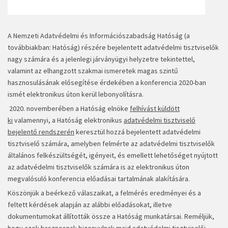
A Nemzeti Adatvédelmi és Információszabadság Hatóság (a
továbbiakban: Hatóság) részére bejelentett adatvédelmi tisztviselők
nagy számára és a jelenlegi járványügyi helyzetre tekintettel,
valamint az elhangzott szakmai ismeretek magas szintű
hasznosulásának elősegítése érdekében a konferencia 2020-ban
ismét elektronikus úton kerül lebonyolításra.
2020. novemberében a Hatóság elnöke
felhívást küldött
ki
valamennyi, a Hatóság elektronikus
adatvédelmi tisztviselő
bejelentő rendszerén
keresztül hozzá bejelentett adatvédelmi
tisztviselő számára, amelyben felmérte az adatvédelmi tisztviselők
általános felkészültségét, igényeit, és emellett lehetőséget nyújtott
az adatvédelmi tisztviselők számára is az elektronikus úton
megvalósuló konferencia előadásai tartalmának alakítására.
Köszönjük a beérkező válaszaikat, a felmérés eredményei és a
feltett kérdések alapján az alábbi előadásokat, illetve
dokumentumokat állították össze a Hatóság munkatársai. Reméljük,