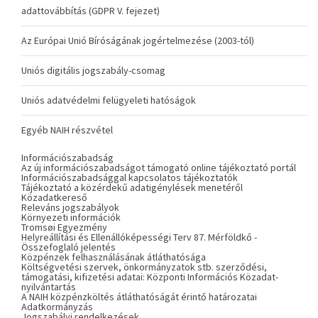
adattovábbítás (GDPR V. fejezet)
Az Európai Unió Bíróságának jogértelmezése (2003-tól)
Uniós digitális jogszabály-csomag
Uniós adatvédelmi felügyeleti hatóságok
Egyéb NAIH részvétel
Információszabadság
Az új információszabadságot támogató online tájékoztató portál
Információszabadsággal kapcsolatos tájékoztatók
Tájékoztató a közérdekű adatigénylések menetéről
Közadatkereső
Releváns jogszabályok
Környezeti információk
Tromsøi Egyezmény
Helyreállítási és Ellenállóképességi Terv 87. Mérföldkő -
Összefoglaló jelentés
Közpénzek felhasználásának átláthatósága
Költségvetési szervek, önkormányzatok stb. szerződési,
támogatási, kifizetési adatai: Központi Információs Közadat-
nyilvántartás
A NAIH közpénzköltés átláthatóságát érintő határozatai
Adatkormányzás
Jogszabályi rendelkezések