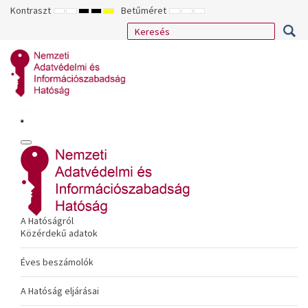
Kontraszt
Betűméret
ALAPÉRTELMEZETT
ÉJSZAKAI
NAGY
NAGY
NAGY
KISEBB
ALAPÉRTELMEZETT
NAGYOBB
MÓD
MÓD
KONTRASZTÚ
KONTRASZTÚ
KONTRASZTÚ
BETŰTÍPUS
BETŰMÉRET
BETŰMÉRET
FEKETE-
FEKETE
SÁRGA
BEÁLLÍTÁSA
BEÁLLÍTÁSA
BEÁLLÍTÁSA
FEHÉR
SÁRGA
FEKETE
MÓD
MÓD
MÓD
A Hatóságról
Közérdekű adatok
Éves beszámolók
A Hatóság eljárásai