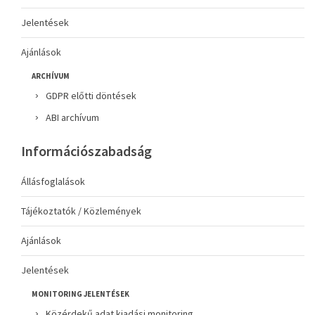
Jelentések
Ajánlások
ARCHÍVUM
GDPR előtti döntések
ABI archívum
Információszabadság
Állásfoglalások
Tájékoztatók / Közlemények
Ajánlások
Jelentések
MONITORING JELENTÉSEK
Közérdekű adat kiadási monitoring