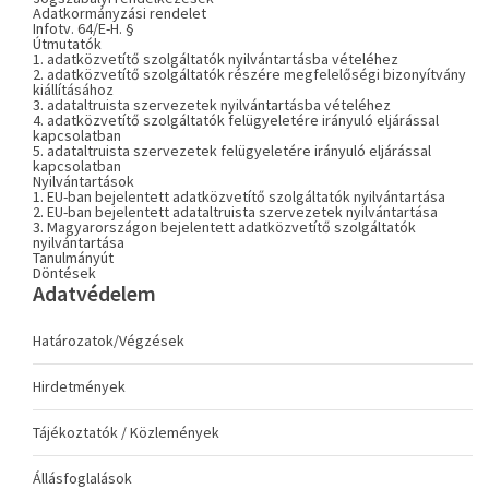
Adatkormányzási rendelet
Infotv. 64/E-H. §
Útmutatók
1. adatközvetítő szolgáltatók nyilvántartásba vételéhez
2. adatközvetítő szolgáltatók részére megfelelőségi bizonyítvány
kiállításához
3. adataltruista szervezetek nyilvántartásba vételéhez
4. adatközvetítő szolgáltatók felügyeletére irányuló eljárással
kapcsolatban
5. adataltruista szervezetek felügyeletére irányuló eljárással
kapcsolatban
Nyilvántartások
1. EU-ban bejelentett adatközvetítő szolgáltatók nyilvántartása
2. EU-ban bejelentett adataltruista szervezetek nyilvántartása
3. Magyarországon bejelentett adatközvetítő szolgáltatók
nyilvántartása
Tanulmányút
Döntések
Adatvédelem
Határozatok/Végzések
Hirdetmények
Tájékoztatók / Közlemények
Állásfoglalások