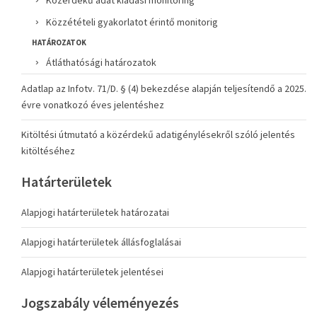
Közérdekű adat kiadási monitoring
Közzétételi gyakorlatot érintő monitorig
HATÁROZATOK
Átláthatósági határozatok
Adatlap az Infotv. 71/D. § (4) bekezdése alapján teljesítendő a 2025.
évre vonatkozó éves jelentéshez
Kitöltési útmutató a közérdekű adatigénylésekről szóló jelentés
kitöltéséhez
Határterületek
Alapjogi határterületek határozatai
Alapjogi határterületek állásfoglalásai
Alapjogi határterületek jelentései
Jogszabály véleményezés