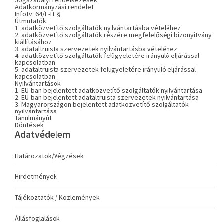
Jogszabályi rendelkezések
Adatkormányzási rendelet
Infotv. 64/E-H. §
Útmutatók
1. adatközvetítő szolgáltatók nyilvántartásba vételéhez
2. adatközvetítő szolgáltatók részére megfelelőségi bizonyítvány
kiállításához
3. adataltruista szervezetek nyilvántartásba vételéhez
4. adatközvetítő szolgáltatók felügyeletére irányuló eljárással
kapcsolatban
5. adataltruista szervezetek felügyeletére irányuló eljárással
kapcsolatban
Nyilvántartások
1. EU-ban bejelentett adatközvetítő szolgáltatók nyilvántartása
2. EU-ban bejelentett adataltruista szervezetek nyilvántartása
3. Magyarországon bejelentett adatközvetítő szolgáltatók
nyilvántartása
Tanulmányút
Döntések
Adatvédelem
Határozatok/Végzések
Hirdetmények
Tájékoztatók / Közlemények
Állásfoglalások