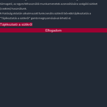
támogató, az egyes felhasználói munkamenetek azonosítására szolgáló sütiket
(cookies) használunk.
A Hatóság oldalán alkalmazott funkcionális sütikről bővebb tájékoztatás a
"Tájékoztatás a sütikről" gomb megnyomásával érhető el.
Tájékoztató a sütikről
Elfogadom