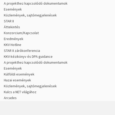
A projekthez kapcsolódó dokumentumok
Események
Közlemények, sajtómegjelenések
STAR II
Áttekintés
Konzorcium/Kapcsolat
Eredmények
KKV Hotline
STAR II zárókonferencia
KKV-kézikönyv és DPA guidance
A projekthez kapcsolódó dokumentumok
Események
Külföldi események
Hazai események
Közlemények, sajtómegjelenések
Kulcs a NET világához
Arcades