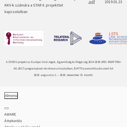
.pdf
2019.01.23
KKV-k számára a STAR II. projekttel
kapcsolatban
A STAR II projekt az Európai Unió Jogok, Egyenlőség és Polgárság 2014-
2020 (
REC-
RDAT-
TRAI-
AG-
2017)
programjának társfinanszírozásában
, 814775 azonosítószám alatt fut
2018. augusztus 1.
–
2020. december 31. között
.
Almenü
AWARE
Áttekintés