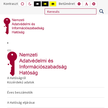
Kontraszt
ALAPÉRTELMEZETT
ÉJSZAKAI
NAGY
NAGY
NAGY
Betűméret
KISEBB
ALAPÉRTELME
NAGYOB
MÓD
MÓD
KONTRASZTÚ
KONTRASZTÚ
KONTRASZTÚ
BETŰTÍPUS
BETŰMÉRET
BETŰMÉ
FEKETE-
FEKETE
SÁRGA
BEÁLLÍTÁSA
BEÁLLÍTÁSA
BEÁLLÍT
FEHÉR
SÁRGA
FEKETE
MÓD
MÓD
MÓD
A Hatóságról
Közérdekű adatok
Éves beszámolók
A Hatóság eljárásai