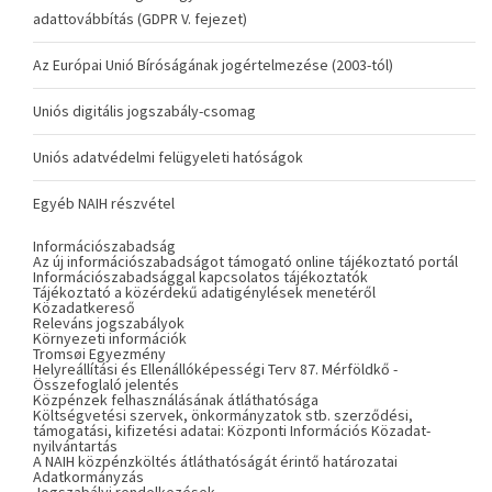
adattovábbítás (GDPR V. fejezet)
Az Európai Unió Bíróságának jogértelmezése (2003-tól)
Uniós digitális jogszabály-csomag
Uniós adatvédelmi felügyeleti hatóságok
Egyéb NAIH részvétel
Információszabadság
Az új információszabadságot támogató online tájékoztató portál
Információszabadsággal kapcsolatos tájékoztatók
Tájékoztató a közérdekű adatigénylések menetéről
Közadatkereső
Releváns jogszabályok
Környezeti információk
Tromsøi Egyezmény
Helyreállítási és Ellenállóképességi Terv 87. Mérföldkő -
Összefoglaló jelentés
Közpénzek felhasználásának átláthatósága
Költségvetési szervek, önkormányzatok stb. szerződési,
támogatási, kifizetési adatai: Központi Információs Közadat-
nyilvántartás
A NAIH közpénzköltés átláthatóságát érintő határozatai
Adatkormányzás