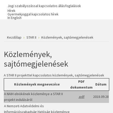
Jogi szabályozással kapcsolatos állásfoglalások
Hírek
Gyermekjoggal kapcsolatos hírek
In English
Kezdőlap
STAR II
Közlemények, sajtómegjelenések
Közlemények,
sajtómegjelenések
A STAR II projekttel kapcsolatos közlemények, sajtómegjelenések
PDF
Közlemények megnevezése
Dátum
dokumentum
A NAIH elnökének közleménye a STAR II
.pdf
2018.09.28
projekt indulásáról
A Nemzeti Adatvédelmi és
Információszabadság Hatóság közleménye