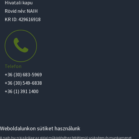
Hivatali kapu
Rövid név: NAIH
KR ID: 429616918
Telefon
+36 (30) 683-5969
+36 (30) 549-6838
+36 (1) 391 1400
Weboldalunkon sütiket használunk
A naih.hu-n kizárólag az oldal működéséhez feltétlenül szükséges és munkamenet