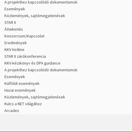
A projekthez kapcsolódó dokumentumok
Események
Közlemények, sajtómegjelenések
STAR II
Áttekintés
Konzorcium/Kapcsolat
Eredmények
KKV Hotline
STAR II zárókonferencia
KKV-kézikönyv és DPA guidance
A projekthez kapcsolódó dokumentumok
Események
Külföldi események
Hazai események
Közlemények, sajtómegjelenések
Kulcs a NET világához
Arcades