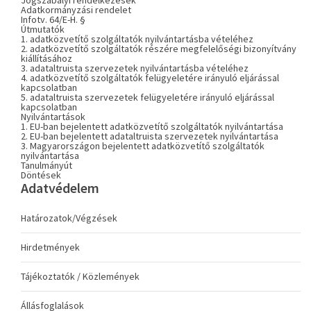
Jogszabályi rendelkezések
Adatkormányzási rendelet
Infotv. 64/E-H. §
Útmutatók
1. adatközvetítő szolgáltatók nyilvántartásba vételéhez
2. adatközvetítő szolgáltatók részére megfelelőségi bizonyítvány
kiállításához
3. adataltruista szervezetek nyilvántartásba vételéhez
4. adatközvetítő szolgáltatók felügyeletére irányuló eljárással
kapcsolatban
5. adataltruista szervezetek felügyeletére irányuló eljárással
kapcsolatban
Nyilvántartások
1. EU-ban bejelentett adatközvetítő szolgáltatók nyilvántartása
2. EU-ban bejelentett adataltruista szervezetek nyilvántartása
3. Magyarországon bejelentett adatközvetítő szolgáltatók
nyilvántartása
Tanulmányút
Döntések
Adatvédelem
Határozatok/Végzések
Hirdetmények
Tájékoztatók / Közlemények
Állásfoglalások