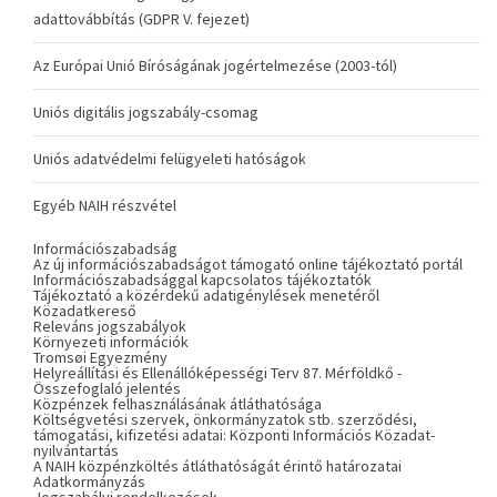
adattovábbítás (GDPR V. fejezet)
Az Európai Unió Bíróságának jogértelmezése (2003-tól)
Uniós digitális jogszabály-csomag
Uniós adatvédelmi felügyeleti hatóságok
Egyéb NAIH részvétel
Információszabadság
Az új információszabadságot támogató online tájékoztató portál
Információszabadsággal kapcsolatos tájékoztatók
Tájékoztató a közérdekű adatigénylések menetéről
Közadatkereső
Releváns jogszabályok
Környezeti információk
Tromsøi Egyezmény
Helyreállítási és Ellenállóképességi Terv 87. Mérföldkő -
Összefoglaló jelentés
Közpénzek felhasználásának átláthatósága
Költségvetési szervek, önkormányzatok stb. szerződési,
támogatási, kifizetési adatai: Központi Információs Közadat-
nyilvántartás
A NAIH közpénzköltés átláthatóságát érintő határozatai
Adatkormányzás