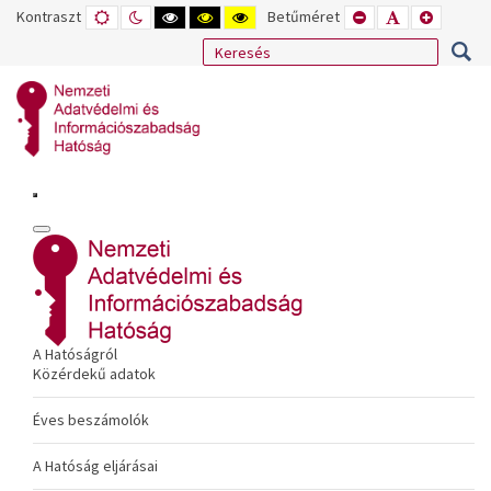
Kontraszt
ALAPÉRTELMEZETT
ÉJSZAKAI
NAGY
NAGY
NAGY
Betűméret
KISEBB
ALAPÉRTELME
NAGYOB
MÓD
MÓD
KONTRASZTÚ
KONTRASZTÚ
KONTRASZTÚ
BETŰTÍPUS
BETŰMÉRET
BETŰMÉ
FEKETE-
FEKETE
SÁRGA
BEÁLLÍTÁSA
BEÁLLÍTÁSA
BEÁLLÍT
FEHÉR
SÁRGA
FEKETE
MÓD
MÓD
MÓD
A Hatóságról
Közérdekű adatok
Éves beszámolók
A Hatóság eljárásai