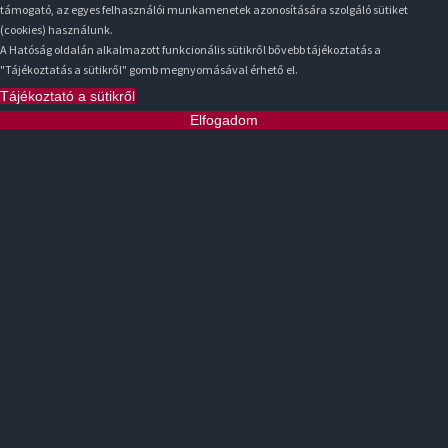
támogató, az egyes felhasználói munkamenetek azonosítására szolgáló sütiket
(cookies) használunk.
A Hatóság oldalán alkalmazott funkcionális sütikről bővebb tájékoztatás a
"Tájékoztatás a sütikről" gomb megnyomásával érhető el.
Tájékoztató a sütikről
Elfogadom