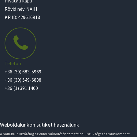
Hivatali kapu
Rövid név: NAIH
KR ID: 429616918
Telefon
+36 (30) 683-5969
+36 (30) 549-6838
+36 (1) 391 1400
Weboldalunkon sütiket használunk
A naih.hu-n kizárólag az oldal működéséhez feltétlenül szükséges és munkamenet