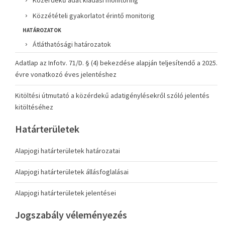
Közérdekű adat kiadási monitoring
Közzétételi gyakorlatot érintő monitorig
HATÁROZATOK
Átláthatósági határozatok
Adatlap az Infotv. 71/D. § (4) bekezdése alapján teljesítendő a 2025.
évre vonatkozó éves jelentéshez
Kitöltési útmutató a közérdekű adatigénylésekről szóló jelentés
kitöltéséhez
Határterületek
Alapjogi határterületek határozatai
Alapjogi határterületek állásfoglalásai
Alapjogi határterületek jelentései
Jogszabály véleményezés