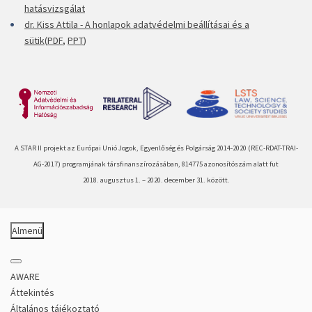
hatásvizsgálat
dr. Kiss Attila -
A honlapok adatvédelmi beállításai és a
sütik
(
PDF
,
PPT
)
A STAR II projekt az Európai Unió Jogok, Egyenlőség és Polgárság 2014-
2020 (
REC-
RDAT-
TRAI-
AG-
2017)
programjának társfinanszírozásában
, 814775 azonosítószám alatt fut
2018. augusztus 1.
–
2020. december 31. között
.
Almenü
AWARE
Áttekintés
Általános tájékoztató