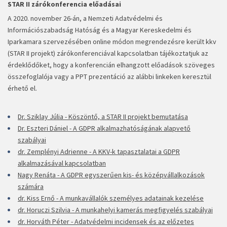
STAR II zárókonferencia előadásai
A 2020. november 26-
án, a Nemzeti Adatvédelmi és
Információszabadság Hatóság és a Magyar Kereskedelmi és
Iparkamara szervezésében online módon megrendezésre került
kkv
(STAR II projekt) zárókonferenciával
kapcsolatban tájékoztatjuk az
érdeklődőket, hogy a konferencián elhangzott előadások szöveges
összefoglalója vagy a PPT prezentáció az alábbi linkeken keresztül
érhető el.
Dr. Sziklay Júlia -
Köszöntő, a STAR II projekt bemutatása
Dr. Eszteri Dániel -
A GDPR alkalmazhatóságának alapvető
szabályai
dr. Zemplényi Adrienne -
A KKV-
k tapasztalatai a GDPR
alkalmazásával kapcsolatban
Nagy Renáta -
A GDPR egyszerűen kis-
és középvállalkozások
számára
dr. Kiss Ernő -
A munkavállalók személyes adatainak kezelése
dr. Horuczi Szilvia -
A munkahelyi kamerás megfigyelés szabályai
dr. Horváth Péter -
Adatvédelmi incidensek és az előzetes