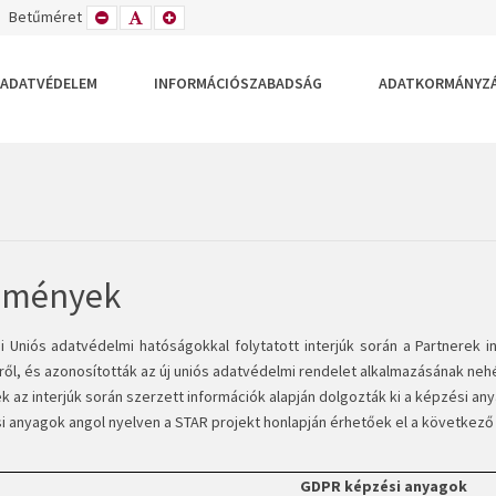
TETT
ZÉLES
Betűméret
KISEBB
ALAPÉRTELMEZETT
NAGYOBB
DEZÉS
LRENDEZÉS
BETŰTÍPUS
BETŰMÉRET
BETŰMÉRET
BEÁLLÍTÁSA
BEÁLLÍTÁSA
BEÁLLÍTÁSA
ADATVÉDELEM
INFORMÁCIÓSZABADSÁG
ADATKORMÁNYZ
dmények
i Uniós adatvédelmi hatóságokkal folytatott interjúk során a Partnerek in
ől, és azonosították az új uniós adatvédelmi rendelet alkalmazásának neh
k az interjúk során szerzett információk alapján dolgozták ki a képzési an
i anyagok angol nyelven a STAR projekt honlapján érhetőek el a következő 
GDPR képzési anyagok