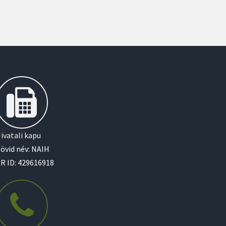
ivatali kapu
övid név: NAIH
R ID: 429616918