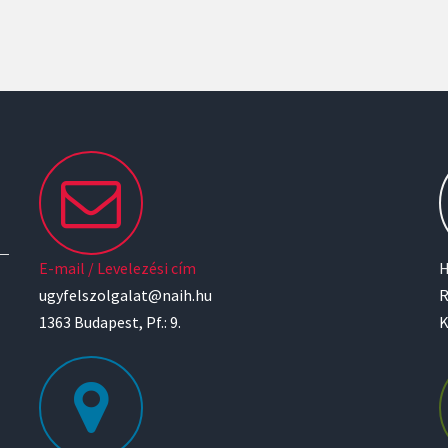
E-mail / Levelezési cím
H
ugyfelszolgalat@naih.hu
R
1363 Budapest, Pf.: 9.
K