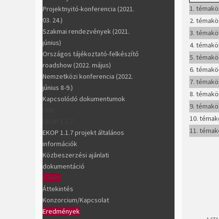
1. témakö
Projektnyitó-konferencia (2021.
03. 24.)
2. témakö
Szakmai rendezvények (2021.
3. témakör
június)
4. témakö
Országos tájékoztató-felkészítő
5. témakör
roadshow (2022. május)
6. témakö
Nemzetközi konferencia (2022.
7. témakö
június 8-9.)
8. témakö
Kapcsolódó dokumentumok
9. témakö
FIDE
10. témak
EKOP 1.1.7
11. témak
EKOP 1.1.7 projekt általános
információk
Közbeszerzési ajánlati
dokumentáció
STAR I
Áttekintés
Konzorcium/Kapcsolat
Eredmények