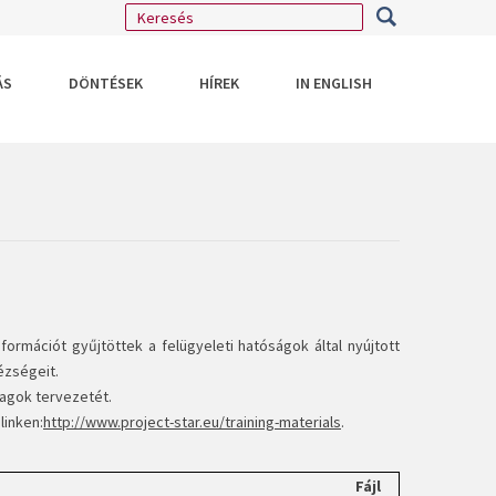
ÁS
DÖNTÉSEK
HÍREK
IN ENGLISH
formációt gyűjtöttek a felügyeleti hatóságok által nyújtott
ézségeit.
yagok tervezetét.
linken:
http://www.project-star.eu/training-materials
.
Fájl