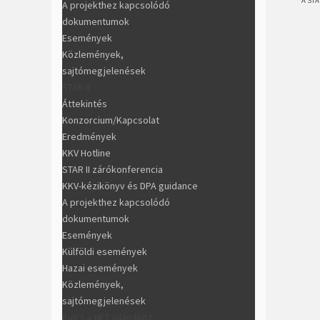
A STA
A projekthez kapcsolódó
dokumentumok
Események
Közlemények,
sajtómegjelenések
STAR II
Áttekintés
Konzorcium/Kapcsolat
Eredmények
KKV Hotline
STAR II zárókonferencia
KKV-kézikönyv és DPA guidance
A projekthez kapcsolódó
dokumentumok
Események
Külföldi események
Hazai események
Közlemények,
sajtómegjelenések
Kulcs a NET világához