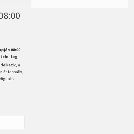
08:00
apján 08:00
telni fog
.
ndelkezik, a
n át fennálló,
igitális