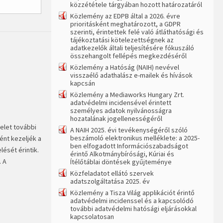
közzététele tárgyában hozott határozatáról
Közlemény az EDPB által a 2026. évre
prioritásként meghatározott, a GDPR
szerinti, érintettek felé való átláthatósági és
tájékoztatási kötelezettségnek az
adatkezelők általi teljesítésére fókuszáló
összehangolt fellépés megkezdéséről
Közlemény a Hatóság (NAIH) nevével
visszaélő adathalász e-mailek és hívások
kapcsán
Közlemény a Mediaworks Hungary Zrt.
adatvédelmi incidensével érintett
személyes adatok nyilvánosságra
hozatalának jogellenességéről
elet további
A NAIH 2025. évi tevékenységéről szóló
beszámoló elektronikus melléklete: a 2025-
ént kezeljék a
ben elfogadott Információszabadságot
ését érintik.
érintő Alkotmánybírósági, Kúriai és
. A
Ítélőtáblai döntések gyűjteménye
Közfeladatot ellátó szervek
adatszolgáltatása 2025. év
Közlemény a Tisza Világ applikációt érintő
adatvédelmi incidenssel és a kapcsolódó
további adatvédelmi hatósági eljárásokkal
kapcsolatosan