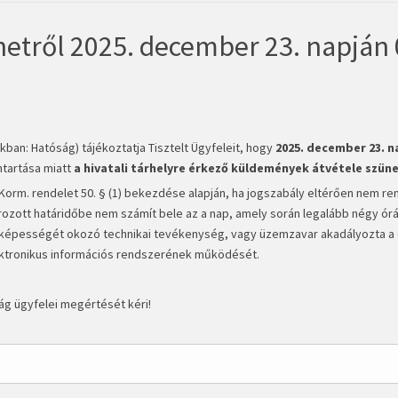
etről 2025. december 23. napján 
an: Hatóság) tájékoztatja Tisztelt Ügyfeleit, hogy
2025. december 23. n
ntartása miatt
a hivatali tárhelyre érkező küldemények átvétele
szüne
) Korm. rendelet 50. § (1) bekezdése alapján, ha jogszabály eltérően nem re
tározott határidőbe nem számít bele az a nap, amely során legalább négy órá
képességét okozó technikai tevékenység, vagy üzemzavar akadályozta a d
elektronikus információs rendszerének működését.
ág ügyfelei megértését kéri!