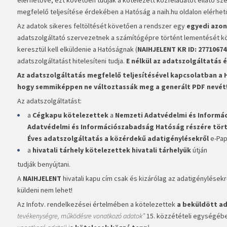
megfelelő teljesítése érdekében a Hatóság a naih.hu oldalon elérhe
Az adatok sikeres feltöltését követően a rendszer egy
egyedi azon
adatszolgáltató szervezetnek a számítógépre történt lementését köv
keresztül kell elküldenie a Hatóságnak (
NAIHJELENT KR ID:
27710674
adatszolgáltatást hitelesíteni tudja.
E nélkül az adatszolgáltatás 
Az adatszolgáltatás megfelelő teljesítésével kapcsolatban a H
hogy
semmiképpen ne változtassák meg a generált PDF nevét
Az adatszolgáltatást:
a
Cégkapu kötelezettek
a
Nemzeti Adatvédelmi és Informá
Adatvédelmi és Információszabadság Hatóság részére tört
Éves adatszolgáltatás a közérdekű adatigénylésekről
e-Papí
a
hivatali tárhely kötelezettek hivatali tárhelyük
útján
tudják benyújtani.
A
NAIHJELENT
hivatali kapu cím csak és kizárólag az adatigénylések
küldeni nem lehet!
Az Infotv. rendelkezései értelmében a kötelezettek
a beküldött a
tevékenységre, működésre vonatkozó adatok”
15. közzétételi egységéb