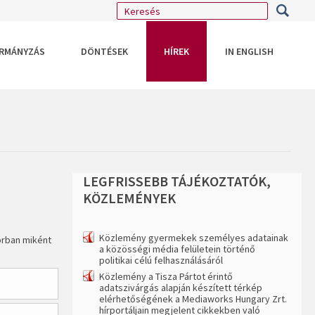
RMÁNYZÁS
DÖNTÉSEK
HÍREK
IN ENGLISH
LEGFRISSEBB
TÁJÉKOZTATÓK,
KÖZLEMÉNYEK
Közlemény gyermekek személyes adatainak
orban miként
a közösségi média felületein történő
politikai célú felhasználásáról
Közlemény a Tisza Pártot érintő
adatszivárgás alapján készített térkép
elérhetőségének a Mediaworks Hungary Zrt.
hírportáljain megjelent cikkekben való