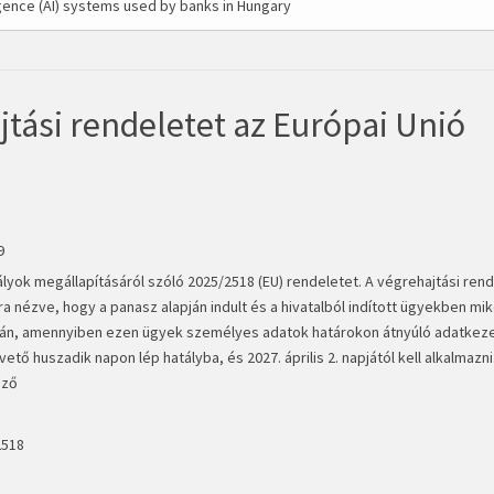
ligence (AI) systems used by banks in Hungary
jtási rendeletet az Európai Unió
9
lyok megállapításáról szóló 2025/2518 (EU) rendeletet. A végrehajtási rend
a nézve, hogy a panasz alapján indult és a hivatalból indított ügyekben mik
rán, amennyiben ezen ügyek személyes adatok határokon átnyúló adatkezel
tő huszadik napon lép hatályba, és 2027. április 2. napjától kell alkalmazni
ező
2518