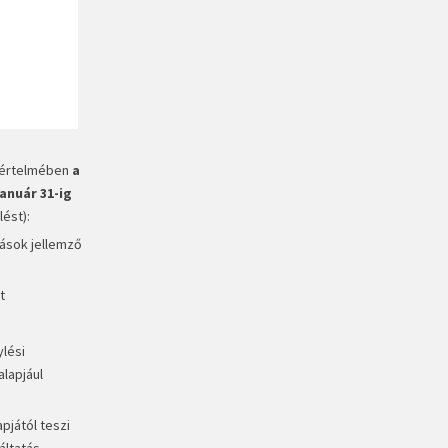
e értelmében
a
anuár 31-ig
ést):
ások jellemző
t
ylési
alapjául
pjától teszi
áltatás