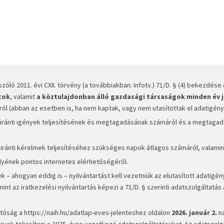
óló 2011. évi CXII. törvény (a továbbiakban:
Infotv.
) 71/D. § (4) bekezdés
tok
, valamit
a köztulajdonban álló gazdasági társaságok
minden év j
ól (abban az esetben is, ha nem kaptak, vagy nem utasítottak el adatigényl
ránti igények teljesítésének és megtagadásának számáról és a megtagad
ánti kérelmek teljesítéséhez szükséges napok átlagos számáról, valamin
lyének pontos internetes elérhetőségéről.
k – ahogyan eddig is – nyilvántartást kell vezetniük az elutasított adatigén
mint az iratkezelési nyilvántartás képezi a 71/D. § szerinti adatszolgáltatás 
atóság a
https://naih.hu/adatlap-eves-jelenteshez
oldalon
2026. január 2.
na
rvek teljesíteni a 2025. évre vonatkozó adatszolgáltatásukat. Az adatszolg