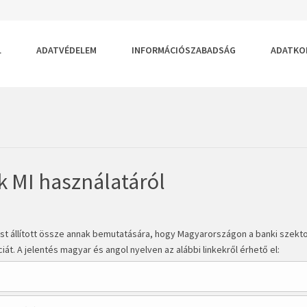
RTELMEZETT
GYOBB
S
ÉRET
ŰMÉRET
SA
TÁSA
LLÍTÁSA
L
ADATVÉDELEM
INFORMÁCIÓSZABADSÁG
ADATKO
 MI használatáról
st állított össze annak bemutatására, hogy Magyarországon a banki szekt
t. A jelentés magyar és angol nyelven az alábbi linkekről érhető el: