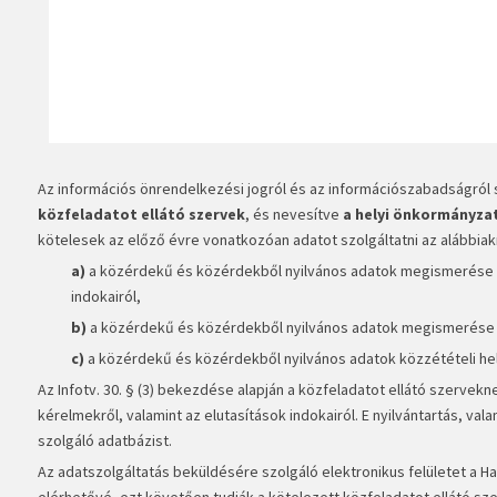
Az információs önrendelkezési jogról és az információszabadságról sz
közfeladatot ellátó szervek
, és nevesítve
a helyi önkormányza
kötelesek az előző évre vonatkozóan adatot szolgáltatni az alábbiakr
a)
a közérdekű és közérdekből nyilvános adatok megismerése i
indokairól,
b)
a közérdekű és közérdekből nyilvános adatok megismerése ir
c)
a közérdekű és közérdekből nyilvános adatok közzétételi he
Az Infotv. 30. § (3) bekezdése alapján a közfeladatot ellátó szervekne
kérelmekről, valamint az elutasítások indokairól. E nyilvántartás, vala
szolgáló adatbázist.
Az adatszolgáltatás beküldésére szolgáló elektronikus felületet a H
elérhetővé, ezt követően tudják a kötelezett közfeladatot ellátó sze