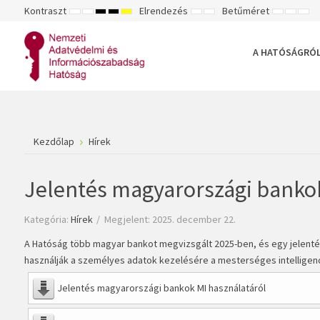
Kontraszt
Elrendezés
Betűméret
ALAPÉRTELMEZETT
ÉJSZAKAI
NAGY
NAGY
NAGY
RÖGZÍTETT
SZÉLES
KISEBB
ALAPÉ
NA
MÓD
MÓD
KONTRASZTÚ
KONTRASZTÚ
KONTRASZTÚ
ELRENDEZÉS
ELRENDEZÉS
BETŰTÍPU
BETŰM
BET
FEKETE-
FEKETE
SÁRGA
BEÁLLÍTÁ
BEÁLLÍ
BEÁ
FEHÉR
SÁRGA
FEKETE
A HATÓSÁGRÓ
MÓD
MÓD
MÓD
Kezdőlap
Hírek
Jelentés magyarországi bankok
Kategória:
Hírek
Megjelent: 2025. december 22.
A Hatóság több magyar bankot megvizsgált 2025-ben, és egy jelenté
használják a személyes adatok kezelésére a mesterséges intelligenciá
Jelentés magyarországi bankok MI használatáról