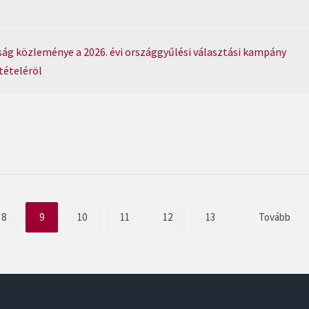
g közleménye a 2026. évi országgyűlési választási kampány
tételéröl
8
9
10
11
12
13
Tovább