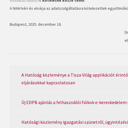
vonatkozó adatai)
is
kötelesek közzé tenni
.
A NAIH kéri és elvárja az adatszolgáltatásra kötelezettek együttműk
Budapest, 2025. december 18.
Dr
e
A Hatóság közleménye a Tisza Világ applikációt érintő
eljárásokkal kapcsolatosan
Új EDPB ajánlás a felhasználói fiókok e-kereskedelem
Hatósági közlemény igazgatási szünetről, ügyintézési 