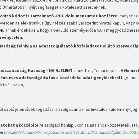
tő
Útmutatóban
nyújt segítséget a kötelezett szerveknek.
osító kódot is tartalmazó .PDF dokumentumot hoz létre
, melyet az
etően az elektronikus ügyintézés szabályai szerint hivatali kapun, vagy 
4
), annak érdekében, hogy a beküldő személyéről a NAIH meggyőződhess
érvénytelen.
atóság felhívja az adatszolgáltató közfeladatot ellátó szervek fig
!
ciószabadság Hatóság - NAIHJELENT
címzettet, Témacsoport:
A Nemzet
énő éves adatszolgáltatás a közérdekű adatigénylésekről
Ügytípus
rt választva,
ről szóló jelentések fogadására szolgál, arra más hivatalos küldeményt jog
datokat
a közzétételre szolgáló honlapjukon az általános közzétételi lista
en
(a közérdekű adatokkal kapcsolatos kötelező statisztikai adatszolgáltatás adott s