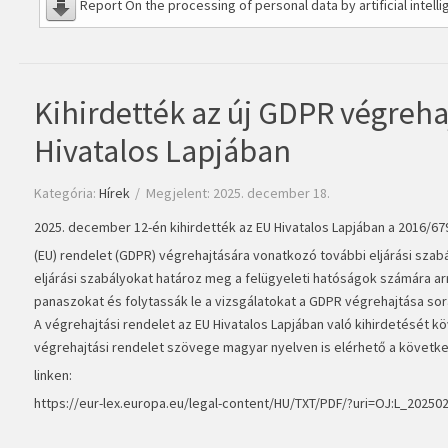
Report On the processing of personal data by artificial intel
Kihirdették az új GDPR végreha
Hivatalos Lapjában
Kategória:
Hírek
Megjelent: 2025. december 18.
2025. december 12-én kihirdették az EU Hivatalos Lapjában a 2016/67
(EU) rendelet (GDPR) végrehajtására vonatkozó további eljárási szabá
eljárási szabályokat határoz meg a felügyeleti hatóságok számára arr
panaszokat és folytassák le a vizsgálatokat a GDPR végrehajtása so
A végrehajtási rendelet az EU Hivatalos Lapjában való kihirdetését köve
végrehajtási rendelet szövege magyar nyelven is elérhető a követk
linken:
https://eur-lex.europa.eu/legal-content/HU/TXT/PDF/?uri=OJ:L_20250