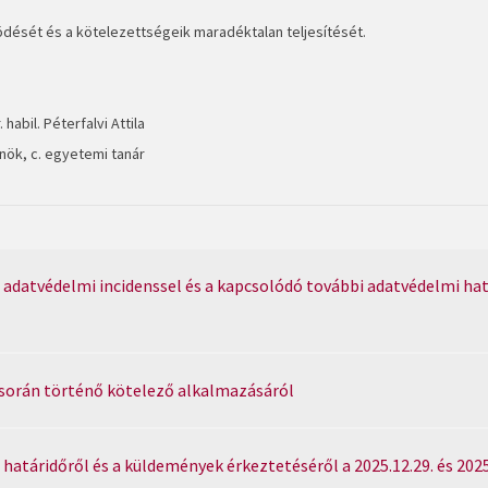
ödését és a kötelezettségeik maradéktalan teljesítését.
. habil. Péterfalvi Attila
lnök, c. egyetemi tanár
 adatvédelmi incidenssel és a kapcsolódó további adatvédelmi ha
 során történő kötelező alkalmazásáról
határidőről és a küldemények érkeztetéséről a 2025.12.29. és 2025