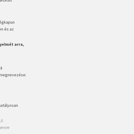
cégkapun
en és az
yelmét arra,
i
 megnevezése:
hatályosan
„II.
zervre