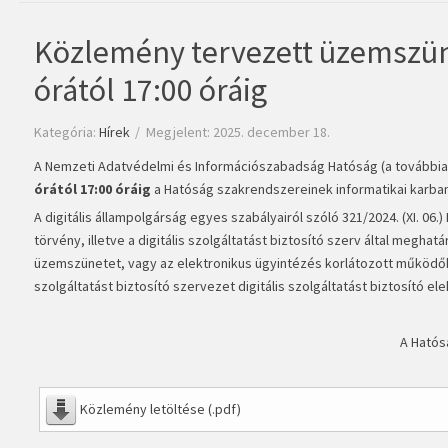
Közlemény tervezett üzemszün
órától 17:00 óráig
Kategória:
Hírek
Megjelent: 2025. december 18.
A Nemzeti Adatvédelmi és Információszabadság Hatóság (a továbbiakb
órától 17:00 óráig
a Hatóság szakrendszereinek informatikai karba
A digitális állampolgárság egyes szabályairól szóló 321/2024. (XI. 06.
törvény, illetve a digitális szolgáltatást biztosító szerv által megha
üzemszünetet, vagy az elektronikus ügyintézés korlátozott működő
szolgáltatást biztosító szervezet digitális szolgáltatást biztosító 
A Hatós
Közlemény letöltése (.pdf)