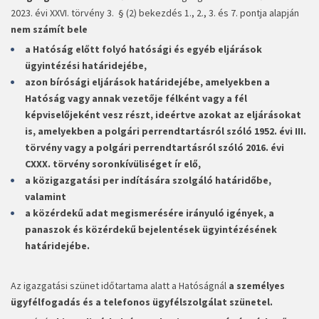
2023. évi XXVI. törvény 3. § (2) bekezdés 1., 2., 3. és 7. pontja alapján
nem számít bele
a Hatóság előtt folyó hatósági és egyéb eljárások
ügyintézési határidejébe,
azon bírósági eljárások határidejébe, amelyekben a
Hatóság vagy annak vezetője félként vagy a fél
képviselőjeként vesz részt, ideértve azokat az eljárásokat
is, amelyekben a polgári perrendtartásról szóló 1952. évi III.
törvény vagy a polgári perrendtartásról szóló 2016. évi
CXXX. törvény soronkívüliséget ír elő,
a közigazgatási per indítására szolgáló határidőbe,
valamint
a közérdekű adat megismerésére irányuló igények, a
panaszok és közérdekű bejelentések ügyintézésének
határidejébe.
Az igazgatási szünet időtartama alatt a Hatóságnál
a személyes
ügyfélfogadás és a telefonos ügyfélszolgálat szünetel
.