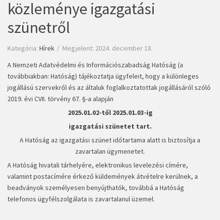
közleménye igazgatási
szünetről
Kategória:
Hírek
Megjelent: 2024. december 18.
A Nemzeti Adatvédelmi és Információszabadság Hatóság (a
továbbiakban: Hatóság) tájékoztatja ügyfeleit, hogy a különleges
jogállású szervekről és az általuk foglalkoztatottak jogállásáról szóló
2019. évi CVII. törvény 67. §-a alapján
2025.01.02-től 2025.01.03-ig
igazgatási szünetet tart.
A Hatóság az igazgatási szünet időtartama alatt is biztosítja a
zavartalan ügymenetet.
A Hatóság hivatali tárhelyére, elektronikus levelezési címére,
valamint postacímére érkező küldemények átvételre kerülnek, a
beadványok személyesen benyújthatók, továbbá a Hatóság
telefonos ügyfélszolgálata is zavartalanul üzemel.