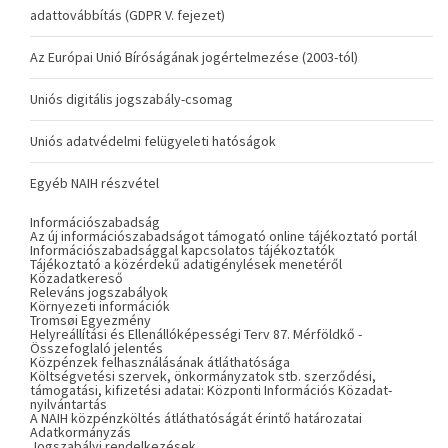
adattovábbítás (GDPR V. fejezet)
Az Európai Unió Bíróságának jogértelmezése (2003-tól)
Uniós digitális jogszabály-csomag
Uniós adatvédelmi felügyeleti hatóságok
Egyéb NAIH részvétel
Információszabadság
Az új információszabadságot támogató online tájékoztató portál
Információszabadsággal kapcsolatos tájékoztatók
Tájékoztató a közérdekű adatigénylések menetéről
Közadatkereső
Releváns jogszabályok
Környezeti információk
Tromsøi Egyezmény
Helyreállítási és Ellenállóképességi Terv 87. Mérföldkő -
Összefoglaló jelentés
Közpénzek felhasználásának átláthatósága
Költségvetési szervek, önkormányzatok stb. szerződési,
támogatási, kifizetési adatai: Központi Információs Közadat-
nyilvántartás
A NAIH közpénzköltés átláthatóságát érintő határozatai
Adatkormányzás
Jogszabályi rendelkezések