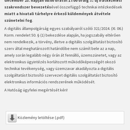
december 23. napján 08:00 órától 17:00 óráig
az
új iratkezelési
szakrendszer bevezetés
ével összefüggő technikai intézkedések
miatt
a hivatali tárhelyre érkező küldemények átvétele
szünetelni fog
.
A digitális állampolgárság egyes szabályairól szóló 321/2024. (XI. 06.)
Korm. rendelet 50. § (1) bekezdése alapján, ha jogszabály eltérően
nem rendelkezik, a törvény, illetve a digitális szolgáltatást biztosító
szerv által meghatározott határidőbe nem számít bele az a nap,
amely során legalább négy órán át fennálló, üzemszünetet, vagy az
elektronikus ügyintézés korlátozott működőképességét okozó
technikai tevékenység, vagy üzemzavar akadályozta a digitális
szolgáltatást biztosító szervezet digitális szolgáltatást biztosító
elektronikus információs rendszerének működését.
A Hatóság ügyfelei megértését kéri!
Közlemény letöltése (.pdf)