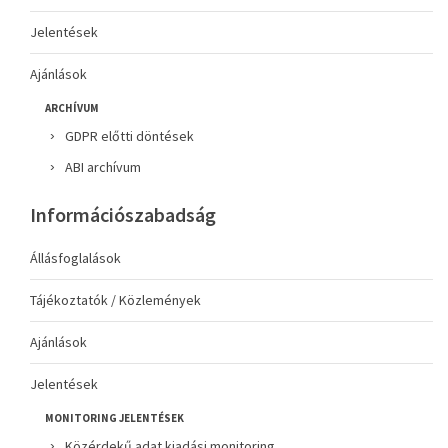
Jelentések
Ajánlások
ARCHÍVUM
GDPR előtti döntések
ABI archívum
Információszabadság
Állásfoglalások
Tájékoztatók / Közlemények
Ajánlások
Jelentések
MONITORING JELENTÉSEK
Közérdekű adat kiadási monitoring