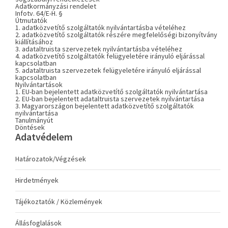
Adatkormányzási rendelet
Infotv. 64/E-H. §
Útmutatók
1. adatközvetítő szolgáltatók nyilvántartásba vételéhez
2. adatközvetítő szolgáltatók részére megfelelőségi bizonyítvány
kiállításához
3. adataltruista szervezetek nyilvántartásba vételéhez
4. adatközvetítő szolgáltatók felügyeletére irányuló eljárással
kapcsolatban
5. adataltruista szervezetek felügyeletére irányuló eljárással
kapcsolatban
Nyilvántartások
1. EU-ban bejelentett adatközvetítő szolgáltatók nyilvántartása
2. EU-ban bejelentett adataltruista szervezetek nyilvántartása
3. Magyarországon bejelentett adatközvetítő szolgáltatók
nyilvántartása
Tanulmányút
Döntések
Adatvédelem
Határozatok/Végzések
Hirdetmények
Tájékoztatók / Közlemények
Állásfoglalások