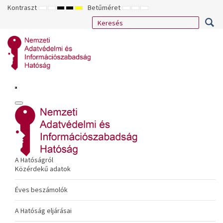
Kontraszt
Betűméret
ALAPÉRTELMEZETT
ÉJSZAKAI
NAGY
NAGY
NAGY
KISEBB
ALAPÉRTELMEZETT
NAGYOBB
MÓD
MÓD
KONTRASZTÚ
KONTRASZTÚ
KONTRASZTÚ
BETŰTÍPUS
BETŰMÉRET
BETŰMÉRET
FEKETE-
FEKETE
SÁRGA
BEÁLLÍTÁSA
BEÁLLÍTÁSA
BEÁLLÍTÁSA
FEHÉR
SÁRGA
FEKETE
MÓD
MÓD
MÓD
A Hatóságról
Közérdekű adatok
Éves beszámolók
A Hatóság eljárásai