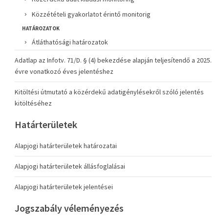
Közzétételi gyakorlatot érintő monitorig
HATÁROZATOK
Átláthatósági határozatok
Adatlap az Infotv. 71/D. § (4) bekezdése alapján teljesítendő a 2025.
évre vonatkozó éves jelentéshez
Kitöltési útmutató a közérdekű adatigénylésekről szóló jelentés
kitöltéséhez
Határterületek
Alapjogi határterületek határozatai
Alapjogi határterületek állásfoglalásai
Alapjogi határterületek jelentései
Jogszabály véleményezés