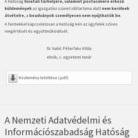
A Hatóság
hivatali tárhelyére, valamint postacímére érkező
küldemények
az igazgatási szünet időtartama alatt
nem kerülnek
átvételre
, a
beadványok személyesen nem nyújthatók be
.
A fentiekkel kapcsolatosan a Hatóság kéri az ügyfelek szíves
megértését és együttműködését.
Dr. habil. Péterfalvi Attila
elnök, c. egyetemi tanár
Közlemény letöltése (.pdf)
A Nemzeti Adatvédelmi és
Információszabadság Hatóság