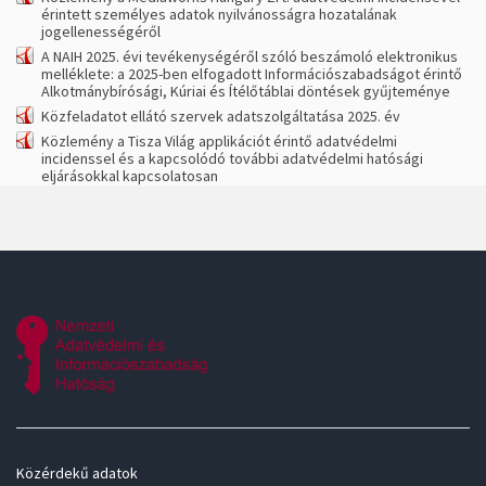
érintett személyes adatok nyilvánosságra hozatalának
jogellenességéről
A NAIH 2025. évi tevékenységéről szóló beszámoló elektronikus
melléklete: a 2025-ben elfogadott Információszabadságot érintő
Alkotmánybírósági, Kúriai és Ítélőtáblai döntések gyűjteménye
Közfeladatot ellátó szervek adatszolgáltatása 2025. év
Közlemény a Tisza Világ applikációt érintő adatvédelmi
incidenssel és a kapcsolódó további adatvédelmi hatósági
eljárásokkal kapcsolatosan
Közérdekű adatok