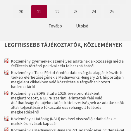
20
21
22
23
24
25
Tovább
Utolsó
LEGFRISSEBB
TÁJÉKOZTATÓK,
KÖZLEMÉNYEK
Közlemény gyermekek személyes adatainak a közösségi média
felületein történő politikai célú felhasználásáról
Közlemény a Tisza Pártot érintő adatszivárgás alapján készített
térkép elérhetőségének a Mediaworks Hungary Zrt. hírportáljain
megjelent cikkekben való közzététele tárgyában hozott
határozatáról
Közlemény az EDPB által a 2026. évre prioritásként
meghatározott, a GDPR szerinti, érintettek felé való
átláthatósági és tájékoztatási kötelezettségnek az adatkezelők
általi teljesítésére fókuszáló összehangolt fellépés
megkezdéséről
Közlemény a Hatóság (NAIH) nevével visszaélő adathalász e-
mailek és hívások kapcsán
Közlemény a Mediaworks Hungary Zrt. adatvédelmi incidensével