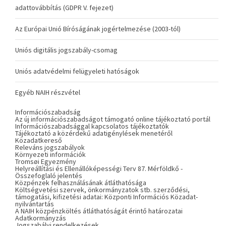
adattovábbítás (GDPR V. fejezet)
Az Európai Unió Bíróságának jogértelmezése (2003-tól)
Uniós digitális jogszabály-csomag
Uniós adatvédelmi felügyeleti hatóságok
Egyéb NAIH részvétel
Információszabadság
Az új információszabadságot támogató online tájékoztató portál
Információszabadsággal kapcsolatos tájékoztatók
Tájékoztató a közérdekű adatigénylések menetéről
Közadatkereső
Releváns jogszabályok
Környezeti információk
Tromsøi Egyezmény
Helyreállítási és Ellenállóképességi Terv 87. Mérföldkő -
Összefoglaló jelentés
Közpénzek felhasználásának átláthatósága
Költségvetési szervek, önkormányzatok stb. szerződési,
támogatási, kifizetési adatai: Központi Információs Közadat-
nyilvántartás
A NAIH közpénzköltés átláthatóságát érintő határozatai
Adatkormányzás
Jogszabályi rendelkezések