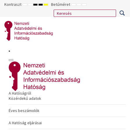
Kontraszt
Betűméret
ALAPÉRTELMEZETT
ÉJSZAKAI
NAGY
NAGY
NAGY
KISEBB
ALAPÉRTELMEZETT
NAGYOBB
MÓD
MÓD
KONTRASZTÚ
KONTRASZTÚ
KONTRASZTÚ
BETŰTÍPUS
BETŰMÉRET
BETŰMÉRET
FEKETE-
FEKETE
SÁRGA
BEÁLLÍTÁSA
BEÁLLÍTÁSA
BEÁLLÍTÁSA
FEHÉR
SÁRGA
FEKETE
MÓD
MÓD
MÓD
A Hatóságról
Közérdekű adatok
Éves beszámolók
A Hatóság eljárásai