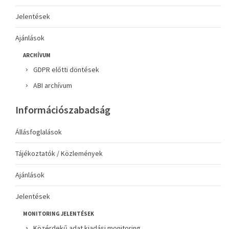
Jelentések
Ajánlások
ARCHÍVUM
GDPR előtti döntések
ABI archívum
Információszabadság
Állásfoglalások
Tájékoztatók / Közlemények
Ajánlások
Jelentések
MONITORING JELENTÉSEK
Közérdekű adat kiadási monitoring