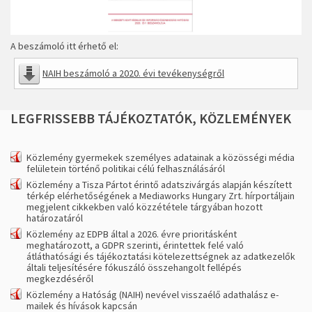
A beszámoló itt érhető el:
NAIH beszámoló a 2020. évi tevékenységről
LEGFRISSEBB
TÁJÉKOZTATÓK,
KÖZLEMÉNYEK
Közlemény gyermekek személyes adatainak a közösségi média
felületein történő politikai célú felhasználásáról
Közlemény a Tisza Pártot érintő adatszivárgás alapján készített
térkép elérhetőségének a Mediaworks Hungary Zrt. hírportáljain
megjelent cikkekben való közzététele tárgyában hozott
határozatáról
Közlemény az EDPB által a 2026. évre prioritásként
meghatározott, a GDPR szerinti, érintettek felé való
átláthatósági és tájékoztatási kötelezettségnek az adatkezelők
általi teljesítésére fókuszáló összehangolt fellépés
megkezdéséről
Közlemény a Hatóság (NAIH) nevével visszaélő adathalász e-
mailek és hívások kapcsán