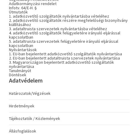
Adatkormányzási rendelet
Infotv. 64/E-H. §
Útmutatók
1. adatközvetítő szolgáltatók nyilvántartásba vételéhez
2. adatközvetítő szolgáltatók részére megfelelőségi bizonyítvány
kiállításához
3. adataltruista szervezetek nyilvántartásba vételéhez
4. adatközvetítő szolgáltatók felügyeletére irányuló eljárással
kapcsolatban
5. adataltruista szervezetek felügyeletére irányuló eljárással
kapcsolatban
Nyilvántartások
1. EU-ban bejelentett adatközvetítő szolgáltatók nyilvántartása
2. EU-ban bejelentett adataltruista szervezetek nyilvántartása
3. Magyarországon bejelentett adatközvetítő szolgáltatók
nyilvántartása
Tanulmányút
Döntések
Adatvédelem
Határozatok/Végzések
Hirdetmények
Tájékoztatók / Közlemények
Állásfoglalások