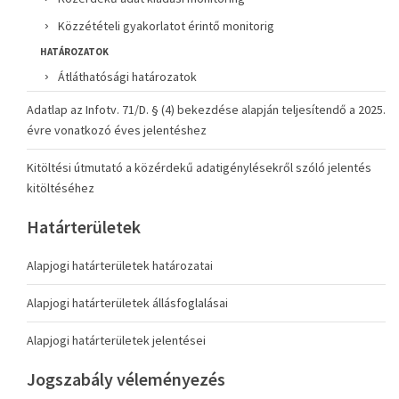
Közzétételi gyakorlatot érintő monitorig
HATÁROZATOK
Átláthatósági határozatok
Adatlap az Infotv. 71/D. § (4) bekezdése alapján teljesítendő a 2025.
évre vonatkozó éves jelentéshez
Kitöltési útmutató a közérdekű adatigénylésekről szóló jelentés
kitöltéséhez
Határterületek
Alapjogi határterületek határozatai
Alapjogi határterületek állásfoglalásai
Alapjogi határterületek jelentései
Jogszabály véleményezés