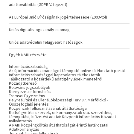
adattovábbítás (GDPR V. fejezet)
Az Európai Unió Bíróságának jogértelmezése (2003-tól)
Uniós digitális jogszabály-csomag
Uniós adatvédelmi felügyeleti hatóságok
Egyéb NAIH részvétel
Információszabadság
Az új információszabadságot támogató online tájékoztató portál
Információszabadsággal kapcsolatos tájékoztatók
Tájékoztató a közérdekű adatigénylések menetéről
Közadatkereső
Releváns jogszabályok
Környezeti információk
Tromsøi Egyezmény
Helyreállítási és Ellenállóképességi Terv 87. Mérföldkő -
Összefoglaló jelentés
Közpénzek felhasználásának átláthatósága
Költségvetési szervek, önkormányzatok stb. szerződési,
támogatási, kifizetési adatai: Központi Információs Közadat-
nyilvántartás
A NAIH közpénzköltés átláthatóságát érintő határozatai
Adatkormányzás
Jogszabályi rendelkezések