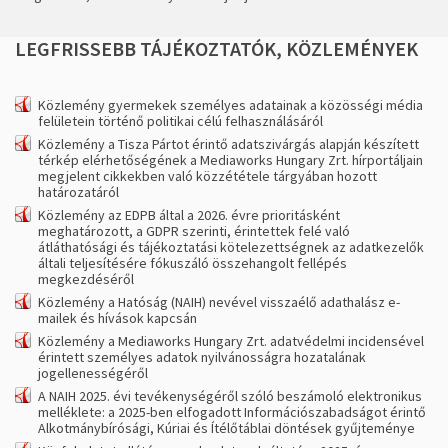
LEGFRISSEBB
TÁJÉKOZTATÓK,
KÖZLEMÉNYEK
Közlemény gyermekek személyes adatainak a közösségi média
felületein történő politikai célú felhasználásáról
Közlemény a Tisza Pártot érintő adatszivárgás alapján készített
térkép elérhetőségének a Mediaworks Hungary Zrt. hírportáljain
megjelent cikkekben való közzététele tárgyában hozott
határozatáról
Közlemény az EDPB által a 2026. évre prioritásként
meghatározott, a GDPR szerinti, érintettek felé való
átláthatósági és tájékoztatási kötelezettségnek az adatkezelők
általi teljesítésére fókuszáló összehangolt fellépés
megkezdéséről
Közlemény a Hatóság (NAIH) nevével visszaélő adathalász e-
mailek és hívások kapcsán
Közlemény a Mediaworks Hungary Zrt. adatvédelmi incidensével
érintett személyes adatok nyilvánosságra hozatalának
jogellenességéről
A NAIH 2025. évi tevékenységéről szóló beszámoló elektronikus
melléklete: a 2025-ben elfogadott Információszabadságot érintő
Alkotmánybírósági, Kúriai és Ítélőtáblai döntések gyűjteménye