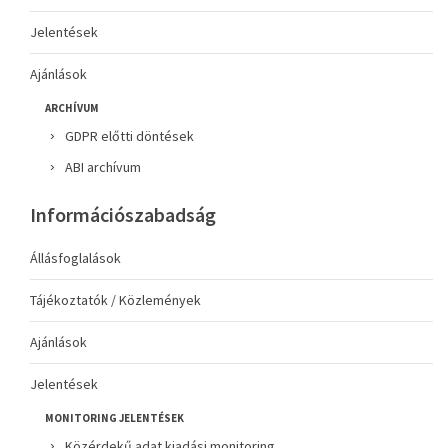
Jelentések
Ajánlások
ARCHÍVUM
GDPR előtti döntések
ABI archívum
Információszabadság
Állásfoglalások
Tájékoztatók / Közlemények
Ajánlások
Jelentések
MONITORING JELENTÉSEK
Közérdekű adat kiadási monitoring