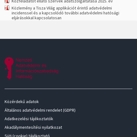
Közfeladatot ellátó szervek adatszolgáltatása 2025. év
Közlemény a Tisza Világ applikációt érintő adatvédelmi
incidenssel és a kapcsolódó további adatvédelmi hatósági
eljárásokkal kapcsolatosan
Közérdekű adatok
Általános adatvédelmi rendelet (GDPR)
Adatkezelési tájékoztatók
Akadálymentesítési nyilatkozat
Süti (cookie) tájékoztató