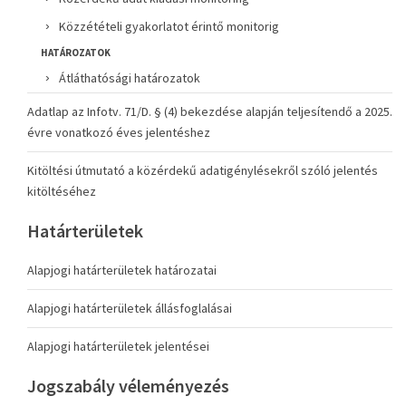
Közzétételi gyakorlatot érintő monitorig
HATÁROZATOK
Átláthatósági határozatok
Adatlap az Infotv. 71/D. § (4) bekezdése alapján teljesítendő a 2025.
évre vonatkozó éves jelentéshez
Kitöltési útmutató a közérdekű adatigénylésekről szóló jelentés
kitöltéséhez
Határterületek
Alapjogi határterületek határozatai
Alapjogi határterületek állásfoglalásai
Alapjogi határterületek jelentései
Jogszabály véleményezés