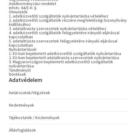
Adatkormányzási rendelet
Infotv. 64/E-H. §
Útmutatók
1. adatközvetítő szolgáltatók nyilvántartásba vételéhez
2. adatközvetítő szolgáltatók részére megfelelőségi bizonyítvány
kiállításához
3. adataltruista szervezetek nyilvántartásba vételéhez
4. adatközvetítő szolgáltatók felügyeletére irányuló eljárással
kapcsolatban
5. adataltruista szervezetek felügyeletére irányuló eljárással
kapcsolatban
Nyilvántartások
1. EU-ban bejelentett adatközvetítő szolgáltatók nyilvántartása
2. EU-ban bejelentett adataltruista szervezetek nyilvántartása
3. Magyarországon bejelentett adatközvetítő szolgáltatók
nyilvántartása
Tanulmányút
Döntések
Adatvédelem
Határozatok/Végzések
Hirdetmények
Tájékoztatók / Közlemények
Állásfoglalások