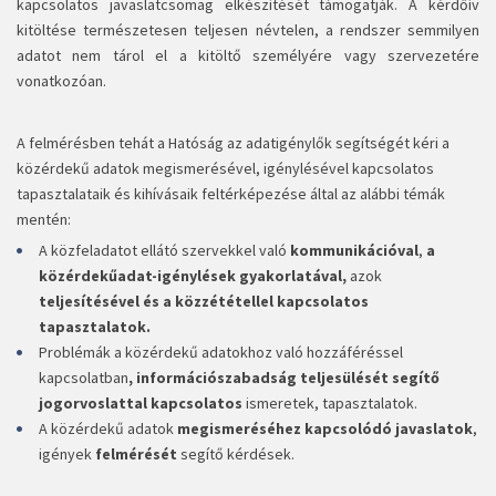
kapcsolatos javaslatcsomag elkészítését támogatják. A kérdőív
kitöltése természetesen teljesen névtelen, a rendszer semmilyen
adatot nem tárol el a kitöltő személyére vagy szervezetére
vonatkozóan.
A felmérésben tehát a Hatóság az adatigénylők segítségét kéri a
közérdekű adatok megismerésével, igénylésével kapcsolatos
tapasztalataik és kihívásaik feltérképezése által az alábbi témák
mentén:
A közfeladatot ellátó szervekkel való
kommunikációval
,
a
közérdekűadat-igénylések gyakorlatával,
azok
teljesítésével és a közzététellel kapcsolatos
tapasztalatok.
Problémák a közérdekű adatokhoz való hozzáféréssel
kapcsolatban
, információszabadság teljesülését segítő
jogorvoslattal kapcsolatos
ismeretek, tapasztalatok.
A
közérdekű adatok
megismeréséhez kapcsolódó javaslatok
,
igények
felmérését
segítő kérdések.