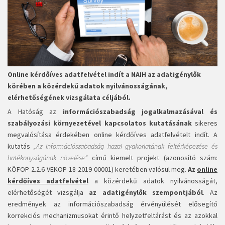
Online kérdőíves adatfelvétel indít a NAIH az adatigénylők
körében a közérdekű adatok nyilvánosságának,
elérhetőségének vizsgálata céljából.
A Hatóság az
információszabadság jogalkalmazásával és
szabályozási környezetével kapcsolatos kutatásának
sikeres
megvalósítása érdekében online kérdőíves adatfelvételt indít. A
kutatás
„Az információszabadság hazai gyakorlatának feltérképezése és
hatékonyságának növelése”
című kiemelt projekt (azonosító szám:
KÖFOP-2.2.6-VEKOP-18-2019-00001) keretében valósul meg.
Az
online
kérdőíves adatfelvétel
a közérdekű adatok nyilvánosságát,
elérhetőségét vizsgálja
az adatigénylők szempontjából
. Az
eredmények az információszabadság érvényülését elősegítő
korrekciós mechanizmusokat érintő helyzetfeltárást és az azokkal