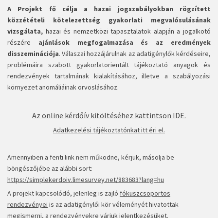
A Projekt fő
célja a hazai jogszabályokban rögzített
közzétételi kötelezettség gyakorlati megvalósulásának
vizsgálata,
hazai és nemzetközi tapasztalatok alapján a jogalkotó
részére
ajánlások megfogalmazása és az eredmények
disszeminációja
. Válaszai hozzájárulnak az adatigénylők kérdéseire,
problémáira szabott gyakorlatorientált tájékoztató anyagok és
rendezvények tartalmának kialakításához, illetve a szabályozási
környezet anomáliáinak orvoslásához.
Az online kérdőív kitöltéséhez kattintson IDE.
Adatkezelési tájékoztatónkat itt éri el.
Amennyiben a fenti link nem működne, kérjük, másolja be
böngészőjébe az alábbi sort:
https://simplekerdoiv.limesurvey.net/883683?lang=hu
A projekt kapcsolódó, jelenleg is zajló
fókuszcsoportos
rendezvényei
is az adatigénylői kör véleményét hivatottak
megismerni, a rendezvényekre várjuk jelentkezésüket.