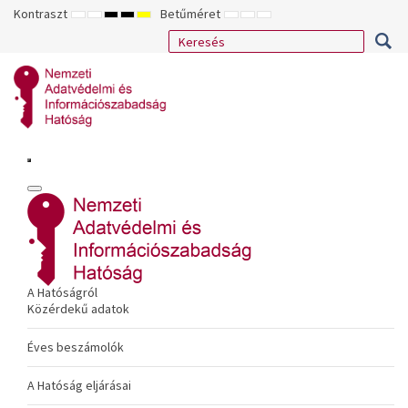
Kontraszt
Betűméret
ALAPÉRTELMEZETT
ÉJSZAKAI
NAGY
NAGY
NAGY
KISEBB
ALAPÉRTELMEZETT
NAGYOBB
MÓD
MÓD
KONTRASZTÚ
KONTRASZTÚ
KONTRASZTÚ
BETŰTÍPUS
BETŰMÉRET
BETŰMÉRET
FEKETE-
FEKETE
SÁRGA
BEÁLLÍTÁSA
BEÁLLÍTÁSA
BEÁLLÍTÁSA
FEHÉR
SÁRGA
FEKETE
MÓD
MÓD
MÓD
A Hatóságról
Közérdekű adatok
Éves beszámolók
A Hatóság eljárásai