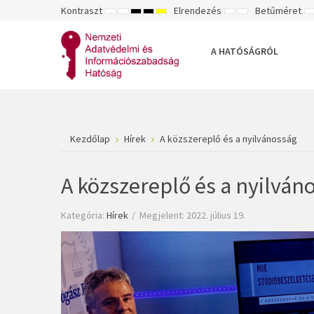
Kontraszt
Elrendezés
Betűméret
ALAPÉRTELMEZETT
ÉJSZAKAI
NAGY
NAGY
NAGY
RÖGZÍTETT
SZÉLES
K
MÓD
MÓD
KONTRASZTÚ
KONTRASZTÚ
KONTRASZTÚ
ELRENDEZÉS
ELRENDEZÉS
FEKETE-
FEKETE
SÁRGA
B
FEHÉR
SÁRGA
FEKETE
A HATÓSÁGRÓL
MÓD
MÓD
MÓD
Kezdőlap
Hírek
A közszereplő és a nyilvánosság
A közszereplő és a nyilván
Kategória:
Hírek
Megjelent: 2022. július 19.