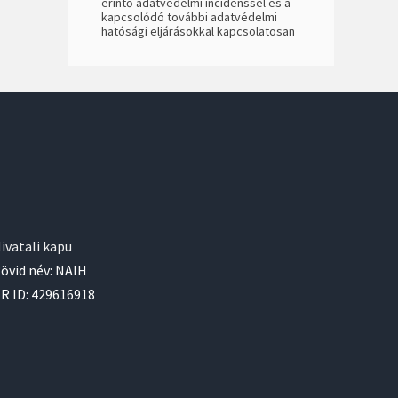
érintő adatvédelmi incidenssel és a
kapcsolódó további adatvédelmi
hatósági eljárásokkal kapcsolatosan
ivatali kapu
övid név: NAIH
R ID: 429616918