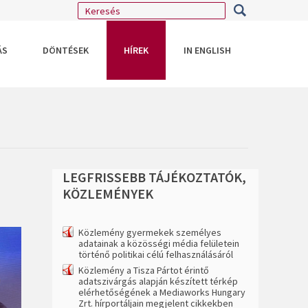
ÁS
DÖNTÉSEK
HÍREK
IN ENGLISH
LEGFRISSEBB
TÁJÉKOZTATÓK,
KÖZLEMÉNYEK
Közlemény gyermekek személyes
adatainak a közösségi média felületein
történő politikai célú felhasználásáról
Közlemény a Tisza Pártot érintő
adatszivárgás alapján készített térkép
elérhetőségének a Mediaworks Hungary
Zrt. hírportáljain megjelent cikkekben