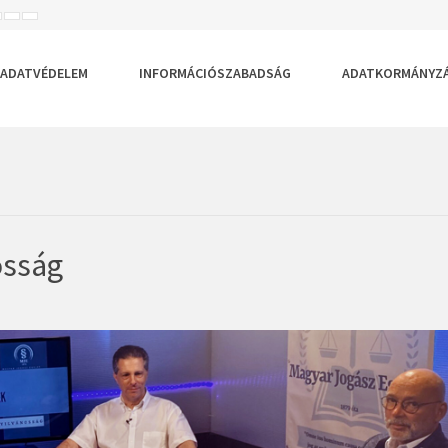
ISEBB
ALAPÉRTELMEZETT
NAGYOBB
BETŰTÍPUS
BETŰMÉRET
BETŰMÉRET
EÁLLÍTÁSA
BEÁLLÍTÁSA
BEÁLLÍTÁSA
ADATVÉDELEM
INFORMÁCIÓSZABADSÁG
ADATKORMÁNYZ
osság