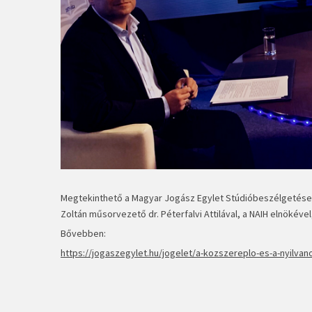
Megtekinthető a Magyar Jogász Egylet Stúdióbeszélgetése
Zoltán műsorvezető dr. Péterfalvi Attilával, a NAIH elnökéve
Bővebben:
https://jogaszegylet.hu/jogelet/a-kozszereplo-es-a-nyilva