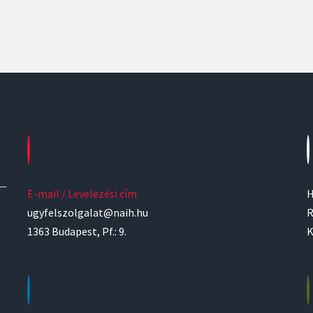
E-mail / Levelezési cím
H
ugyfelszolgalat@naih.hu
R
1363 Budapest, Pf.: 9.
K