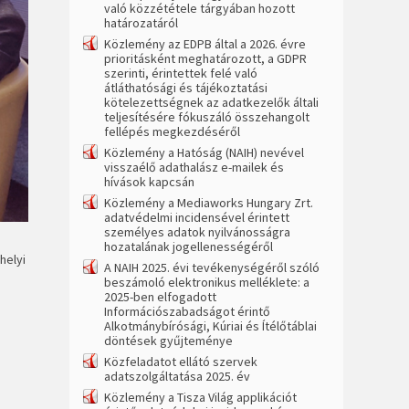
való közzététele tárgyában hozott
határozatáról
Közlemény az EDPB által a 2026. évre
prioritásként meghatározott, a GDPR
szerinti, érintettek felé való
átláthatósági és tájékoztatási
kötelezettségnek az adatkezelők általi
teljesítésére fókuszáló összehangolt
fellépés megkezdéséről
Közlemény a Hatóság (NAIH) nevével
visszaélő adathalász e-mailek és
hívások kapcsán
Közlemény a Mediaworks Hungary Zrt.
adatvédelmi incidensével érintett
személyes adatok nyilvánosságra
hozatalának jogellenességéről
helyi
A NAIH 2025. évi tevékenységéről szóló
beszámoló elektronikus melléklete: a
2025-ben elfogadott
Információszabadságot érintő
Alkotmánybírósági, Kúriai és Ítélőtáblai
döntések gyűjteménye
Közfeladatot ellátó szervek
adatszolgáltatása 2025. év
Közlemény a Tisza Világ applikációt