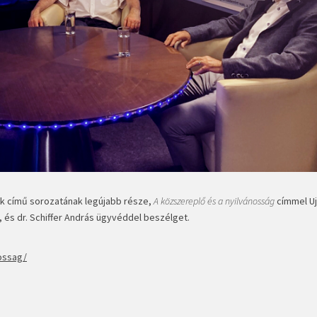
k című sorozatának legújabb része,
A közszereplő és a nyilvánosság
címmel Uj
l, és dr. Schiffer András ügyvéddel beszélget.
nossag/