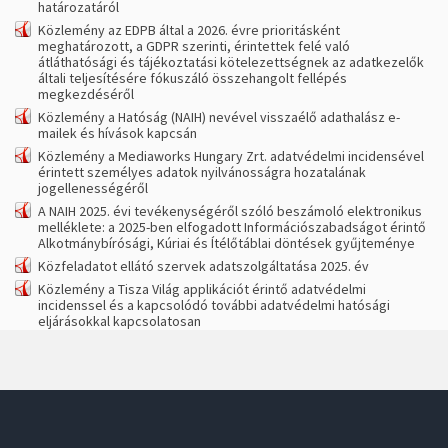
határozatáról
Közlemény az EDPB által a 2026. évre prioritásként
meghatározott, a GDPR szerinti, érintettek felé való
átláthatósági és tájékoztatási kötelezettségnek az adatkezelők
általi teljesítésére fókuszáló összehangolt fellépés
megkezdéséről
Közlemény a Hatóság (NAIH) nevével visszaélő adathalász e-
mailek és hívások kapcsán
Közlemény a Mediaworks Hungary Zrt. adatvédelmi incidensével
érintett személyes adatok nyilvánosságra hozatalának
jogellenességéről
A NAIH 2025. évi tevékenységéről szóló beszámoló elektronikus
melléklete: a 2025-ben elfogadott Információszabadságot érintő
Alkotmánybírósági, Kúriai és Ítélőtáblai döntések gyűjteménye
Közfeladatot ellátó szervek adatszolgáltatása 2025. év
Közlemény a Tisza Világ applikációt érintő adatvédelmi
incidenssel és a kapcsolódó további adatvédelmi hatósági
eljárásokkal kapcsolatosan