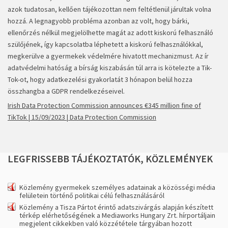
azok tudatosan, kellően tájékozottan nem feltétlenül járultak volna
hozzá. A legnagyobb probléma azonban az volt, hogy bárki,
ellenőrzés nélkül megjelölhette magát az adott kiskorú felhasználó
szülőjének, így kapcsolatba léphetett a kiskorú felhasználókkal,
megkerülve a gyermekek védelmére hivatott mechanizmust. Az ír
adatvédelmi hatóság a bírság kiszabásán túl arra is kötelezte a Tik-
Tok-ot, hogy adatkezelési gyakorlatát 3 hónapon belül hozza
összhangba a GDPR rendelkezéseivel.
Irish Data Protection Commission announces €345 million fine of
TikTok | 15/09/2023 | Data Protection Commission
LEGFRISSEBB
TÁJÉKOZTATÓK,
KÖZLEMÉNYEK
Közlemény gyermekek személyes adatainak a közösségi média
felületein történő politikai célú felhasználásáról
Közlemény a Tisza Pártot érintő adatszivárgás alapján készített
térkép elérhetőségének a Mediaworks Hungary Zrt. hírportáljain
megjelent cikkekben való közzététele tárgyában hozott