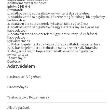
Adatkormányzási rendelet
Infotv. 64/E-H. §
Útmutatók
1. adatközvetítő szolgáltatók nyilvántartásba vételéhez
2. adatközvetítő szolgáltatók részére megfelelőségi bizonyítvány
kiállításához
3. adataltruista szervezetek nyilvántartásba vételéhez
4. adatközvetítő szolgáltatók felügyeletére irányuló eljárással
kapcsolatban
5. adataltruista szervezetek felügyeletére irányuló eljárással
kapcsolatban
Nyilvántartások
1. EU-ban bejelentett adatközvetítő szolgáltatók nyilvántartása
2. EU-ban bejelentett adataltruista szervezetek nyilvántartása
3. Magyarországon bejelentett adatközvetítő szolgáltatók
nyilvántartása
Tanulmányút
Döntések
Adatvédelem
Határozatok/Végzések
Hirdetmények
Tájékoztatók / Közlemények
Állásfoglalások