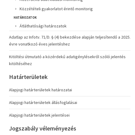
Közzétételi gyakorlatot érintő monitorig
HATÁROZATOK
Átláthatósági határozatok
Adatlap az Infotv. 71/D. § (4) bekezdése alapján teljesítendő a 2025.
évre vonatkozó éves jelentéshez
Kitöltési útmutató a közérdekű adatigénylésekről szóló jelentés
kitöltéséhez
Határterületek
Alapjogi határterületek határozatai
Alapjogi határterületek állásfoglalásai
Alapjogi határterületek jelentései
Jogszabály véleményezés