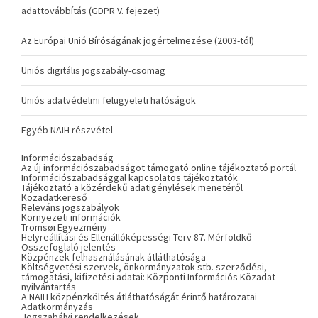
adattovábbítás (GDPR V. fejezet)
Az Európai Unió Bíróságának jogértelmezése (2003-tól)
Uniós digitális jogszabály-csomag
Uniós adatvédelmi felügyeleti hatóságok
Egyéb NAIH részvétel
Információszabadság
Az új információszabadságot támogató online tájékoztató portál
Információszabadsággal kapcsolatos tájékoztatók
Tájékoztató a közérdekű adatigénylések menetéről
Közadatkereső
Releváns jogszabályok
Környezeti információk
Tromsøi Egyezmény
Helyreállítási és Ellenállóképességi Terv 87. Mérföldkő -
Összefoglaló jelentés
Közpénzek felhasználásának átláthatósága
Költségvetési szervek, önkormányzatok stb. szerződési,
támogatási, kifizetési adatai: Központi Információs Közadat-
nyilvántartás
A NAIH közpénzköltés átláthatóságát érintő határozatai
Adatkormányzás
Jogszabályi rendelkezések