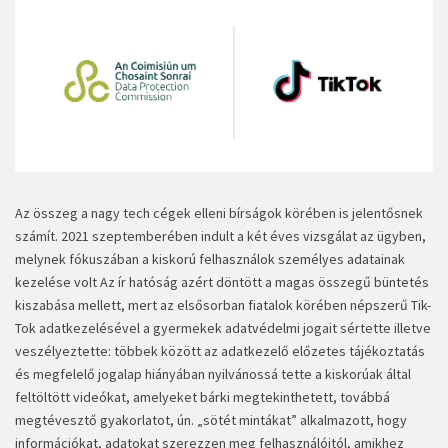
Az összeg a nagy tech cégek elleni bírságok körében is jelentősnek
számít. 2021 szeptemberében indult a két éves vizsgálat az ügyben,
melynek fókuszában a kiskorú felhasználok személyes adatainak
kezelése volt Az ír hatóság azért döntött a magas összegű büntetés
kiszabása mellett, mert az elsősorban fiatalok körében népszerű Tik-
Tok adatkezelésével a gyermekek adatvédelmi jogait sértette illetve
veszélyeztette: többek között az adatkezelő előzetes tájékoztatás
és megfelelő jogalap hiányában nyilvánossá tette a kiskorúak által
feltöltött videókat, amelyeket bárki megtekinthetett, továbbá
megtévesztő gyakorlatot, ún. „sötét mintákat” alkalmazott, hogy
információkat, adatokat szerezzen meg felhasználóitól, amikhez