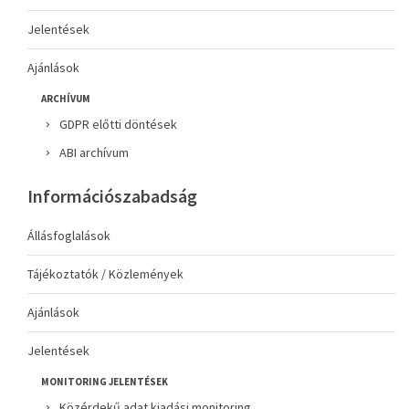
Jelentések
Ajánlások
ARCHÍVUM
GDPR előtti döntések
ABI archívum
Információszabadság
Állásfoglalások
Tájékoztatók / Közlemények
Ajánlások
Jelentések
MONITORING JELENTÉSEK
Közérdekű adat kiadási monitoring