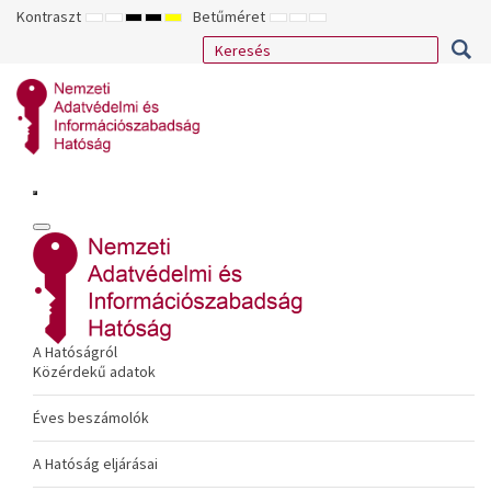
Kontraszt
Betűméret
ALAPÉRTELMEZETT
ÉJSZAKAI
NAGY
NAGY
NAGY
KISEBB
ALAPÉRTELMEZETT
NAGYOBB
MÓD
MÓD
KONTRASZTÚ
KONTRASZTÚ
KONTRASZTÚ
BETŰTÍPUS
BETŰMÉRET
BETŰMÉRET
FEKETE-
FEKETE
SÁRGA
BEÁLLÍTÁSA
BEÁLLÍTÁSA
BEÁLLÍTÁSA
FEHÉR
SÁRGA
FEKETE
MÓD
MÓD
MÓD
A Hatóságról
Közérdekű adatok
Éves beszámolók
A Hatóság eljárásai