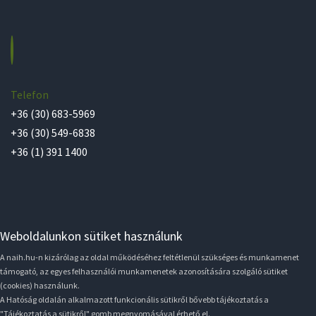
Telefon
+36 (30) 683-5969
+36 (30) 549-6838
+36 (1) 391 1400
Weboldalunkon sütiket használunk
A naih.hu-n kizárólag az oldal működéséhez feltétlenül szükséges és munkamenet
támogató, az egyes felhasználói munkamenetek azonosítására szolgáló sütiket
(cookies) használunk.
A Hatóság oldalán alkalmazott funkcionális sütikről bővebb tájékoztatás a
"Tájékoztatás a sütikről" gomb megnyomásával érhető el.