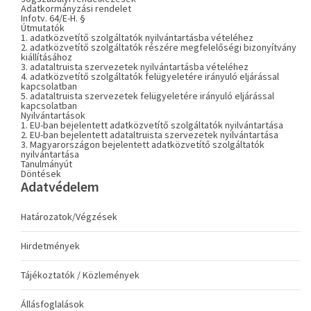
Adatkormányzási rendelet
Infotv. 64/E-H. §
Útmutatók
1. adatközvetítő szolgáltatók nyilvántartásba vételéhez
2. adatközvetítő szolgáltatók részére megfelelőségi bizonyítvány
kiállításához
3. adataltruista szervezetek nyilvántartásba vételéhez
4. adatközvetítő szolgáltatók felügyeletére irányuló eljárással
kapcsolatban
5. adataltruista szervezetek felügyeletére irányuló eljárással
kapcsolatban
Nyilvántartások
1. EU-ban bejelentett adatközvetítő szolgáltatók nyilvántartása
2. EU-ban bejelentett adataltruista szervezetek nyilvántartása
3. Magyarországon bejelentett adatközvetítő szolgáltatók
nyilvántartása
Tanulmányút
Döntések
Adatvédelem
Határozatok/Végzések
Hirdetmények
Tájékoztatók / Közlemények
Állásfoglalások