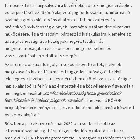
fontosnak tartja hangsúlyozni a közérdekű adatok megismeréséhez
és terjesztéséhez fűződő alapvető jog fontosságát, az információ­
szabadságról szóló törvény által biztosított hozzáférés és
széleskörű nyilvánosság előnyeit, hatását a jogállam demokratikus
működésére, és a társadalmi párbeszéd kialakulására, kiemelve az
adatnyilvánosságnak a közügyek megvitatásában és
megvitathatóságában és a korrupció megelőzésében és
visszaszorításában betöltött szerepét.
Az információszabadság olyan közös alapvető érték, melynek
megóvása és biztosítása mellett független hatóságként a NAIH
jelenleg és a jövőben is teljes mértékben elkötelezett. A Hatóság e
nap alkalmából is felhívja az érintettek és a közvélemény figyelmét a
nemrégiben lezárult
„az információszabadság hazai gyakorlatának
feltérképezése és hatékony­ságának növelése”
címet viselő KÖFOP
projektjének eredményeire, illetve a döntéshozók számára készített
[2]
összefoglalójára
.
Részben a projekt nyomán már 2022-ben sor került több az
információszabadságot érintő igen jelentős jogalkotási aktusra,
amely 2022/2023-ban megteremtette – a magyar jogtörténetben első