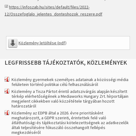
[2]
https://infoszab.hu/sites/default/files/2022-
12/Osszefoglalo_jelentes_donteshozok_reszere.pdf
Közlemény letöltése (pdf)
LEGFRISSEBB
TÁJÉKOZTATÓK,
KÖZLEMÉNYEK
Közlemény gyermekek személyes adatainak a közösségi média
felületein történő politikai célú felhasználásáról
Közlemény a Tisza Pártot érintő adatszivárgás alapján készített
térkép elérhetőségének a Mediaworks Hungary Zrt. hírportáljain
megjelent cikkekben való közzététele tárgyában hozott
határozatáról
Közlemény az EDPB által a 2026. évre prioritásként
meghatározott, a GDPR szerinti, érintettek felé való
átláthatósági és tájékoztatási kötelezettségnek az adatkezelők
általi teljesítésére fókuszáló összehangolt fellépés
megkezdéséről