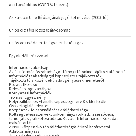
adattovábbítás (GDPR V. fejezet)
Az Európai Unió Bíróságának jogértelmezése (2003-tól)
Uniós digitális jogszabály-csomag
Uniós adatvédelmi felügyeleti hatóságok
Egyéb NAIH részvétel
Információszabadság
Az új információszabadságot támogató online tájékoztató portál
Információszabadsággal kapcsolatos tájékoztatók
Tájékoztató a közérdekű adatigénylések menetéről
Közadatkereső
Releváns jogszabályok
Környezeti információk
Tromsøi Egyezmény
Helyreállítási és Ellenállóképességi Terv 87. Mérföldkő -
Összefoglaló jelentés
Közpénzek felhasználásának átláthatósága
Költségvetési szervek, önkormányzatok stb. szerződési,
támogatási, kifizetési adatai: Központi Információs Közadat-
nyilvántartás
A NAIH közpénzköltés átláthatóságát érintő határozatai
Adatkormányzás
Jogszabályi rendelkezések