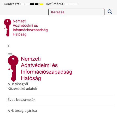
Kontraszt
Betűméret
ALAPÉRTELMEZETT
ÉJSZAKAI
NAGY
NAGY
NAGY
KISEBB
ALAPÉRTELMEZETT
NAGYOBB
MÓD
MÓD
KONTRASZTÚ
KONTRASZTÚ
KONTRASZTÚ
BETŰTÍPUS
BETŰMÉRET
BETŰMÉRET
FEKETE-
FEKETE
SÁRGA
BEÁLLÍTÁSA
BEÁLLÍTÁSA
BEÁLLÍTÁSA
FEHÉR
SÁRGA
FEKETE
MÓD
MÓD
MÓD
A Hatóságról
Közérdekű adatok
Éves beszámolók
A Hatóság eljárásai