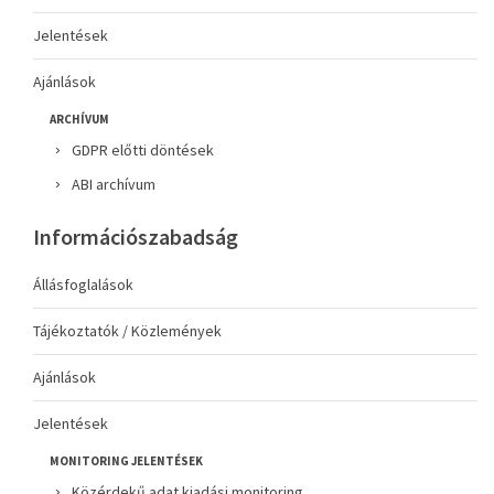
Jelentések
Ajánlások
ARCHÍVUM
GDPR előtti döntések
ABI archívum
Információszabadság
Állásfoglalások
Tájékoztatók / Közlemények
Ajánlások
Jelentések
MONITORING JELENTÉSEK
Közérdekű adat kiadási monitoring