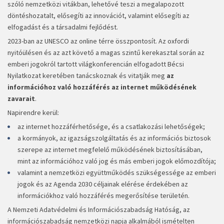
szóló nemzetközi vitákban, lehetővé teszi a megalapozott
döntéshozatalt, elősegíti az innovációt, valamint elősegíti az
elfogadást és a társadalmi fejlődést.
2023-ban az UNESCO az online térre összpontosít. Az oxfordi
nyitóülésen és az azt követő a magas szintű kerekasztal során az
emberi jogokról tartott világkonferencián elfogadott Bécsi
Nyilatkozat keretében tanácskoznak és vitatják meg
az
információhoz való hozzáférés az internet működésének
zavarait
.
Napirendre kerül:
az internet hozzáférhetősége, és a csatlakozási lehetőségek;
a kormányok, az igazságszolgáltatás és az információs biztosok
szerepe az internet megfelelő működésének biztosításában,
mint az információhoz való jog és más emberi jogok előmozdítója;
valamint a nemzetközi együttműködés szükségessége az emberi
jogok és az Agenda 2030 céljainak elérése érdekében az
információkhoz való hozzáférés megerősítése területén.
A Nemzeti Adatvédelmi és Információszabadság Hatóság, az
információszabadság nemzetközi napja alkalmából ismételten