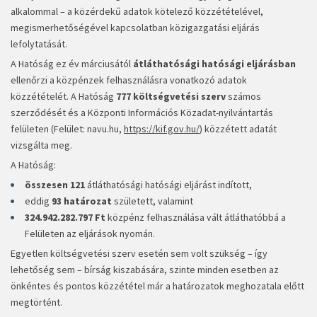
alkalommal – a közérdekű adatok kötelező közzétételével,
megismerhetőségével kapcsolatban közigazgatási eljárás
lefolytatását.
A Hatóság ez év márciusától
átláthatósági hatósági eljárásban
ellenőrzi a közpénzek felhasználásra vonatkozó adatok
közzétételét. A Hatóság
777 költségvetési szerv
számos
szerződését és a Központi Információs Közadat-nyilvántartás
felületen (Felület: navu.hu,
https://kif.gov.hu/
) közzétett adatát
vizsgálta meg.
A Hatóság:
összesen 121
átláthatósági hatósági eljárást indított,
eddig
93 határozat
született, valamint
324.942.282.797 Ft
közpénz felhasználása vált átláthatóbbá a
Felületen az eljárások nyomán.
Egyetlen költségvetési szerv esetén sem volt szükség – így
lehetőség sem – bírság kiszabására, szinte minden esetben az
önkéntes és pontos közzététel már a határozatok meghozatala előtt
megtörtént.