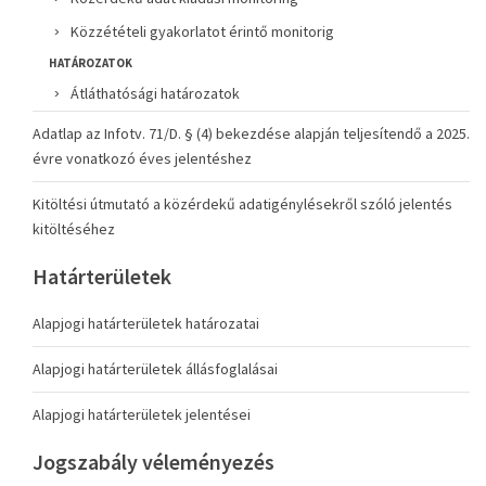
Közzétételi gyakorlatot érintő monitorig
HATÁROZATOK
Átláthatósági határozatok
Adatlap az Infotv. 71/D. § (4) bekezdése alapján teljesítendő a 2025.
évre vonatkozó éves jelentéshez
Kitöltési útmutató a közérdekű adatigénylésekről szóló jelentés
kitöltéséhez
Határterületek
Alapjogi határterületek határozatai
Alapjogi határterületek állásfoglalásai
Alapjogi határterületek jelentései
Jogszabály véleményezés