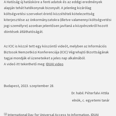
A Hatóság új hatásköre a fenti adatok és az eddigi eredmények
alapján tehát hatékonynak bizonyult. A jelenleg kizárólag
költségvetési szerveket érintő közzétételi kötelezettség
kiterjesztése az önkormányzatokra (illetve valamennyi költségvetési
jogi személyre) azonban jelentősen javítaná a közpénzekről hozott
döntések átláthatóságát.
Az ICIC is közzé tett egy köszöntő videót, melyben az Információs
Biztosok Nemzetközi Konferenciája (ICIC) Végrehajtó Bizottságának
tagjai mondják el üzeneteiket a jeles nap alkalmából.
A videó itt tekinthető meg:
IDUAI video
Budapest, 2023. szeptember 28.
Dr. habil. Péterfalvi Attila
elnök, c. egyetemi tanár
[1]
International Day for Universal Access to Information, IDUAI