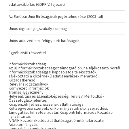
adattovábbítás (GDPR V. fejezet)
Az Európai Unió Bíróságának jogértelmezése (2003-tól)
Uniós digitális jogszabály-csomag
Uniós adatvédelmi felügyeleti hatóságok
Egyéb NAIH részvétel
Információszabadság
Az új információszabadságot támogató online tájékoztató portál
Információszabadsággal kapcsolatos tájékoztatók
Tájékoztató a közérdekű adatigénylések menetéről
Közadatkereső
Releváns jogszabályok
Környezeti információk
Tromsøi Egyezmény
Helyreállítási és Ellenállóképességi Terv 87. Mérföldkő -
Összefoglaló jelentés
Közpénzek felhasználásának átláthatósága
Költségvetési szervek, önkormányzatok stb. szerződési,
támogatási, kifizetési adatai: Központi Információs Közadat-
nyilvántartás
A NAIH közpénzköltés átláthatóságát érintő határozatai
Adatkormányzás
Jogszabályi rendelkezések