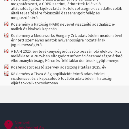
meghatározott, a GDPR szerinti, érintettek felé való
átláthatósági és tájékoztatási kötelezettségnek az adatkezelők
általi teljesítésére fókuszáló összehangolt fellépés
megkezdéséről
Közlemény a Hatóság (NAIH) nevével visszaélő adathalász e-
mailek és hívások kapcsán
Közlemény a Mediaworks Hungary Zrt. adatvédelmi incidensével
érintett személyes adatok nyilvánosságra hozatalának
jogellenességéről
A NAIH 2025. évi tevékenységéről szóló beszámoló elektronikus
melléklete: a 2025-ben elfogadott Információszabadságot érintő
Alkotmánybírósági, Kúriai és Ítélőtáblai döntések gyűjteménye
Közfeladatot ellátó szervek adatszolgáltatása 2025. év
Közlemény a Tisza Világ applikációt érintő adatvédelmi
incidenssel és a kapcsolódó további adatvédelmi hatósági
eljárásokkal kapcsolatosan