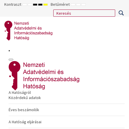
Kontraszt
Betűméret
ALAPÉRTELMEZETT
ÉJSZAKAI
NAGY
NAGY
NAGY
KISEBB
ALAPÉRTELMEZETT
NAGYOBB
MÓD
MÓD
KONTRASZTÚ
KONTRASZTÚ
KONTRASZTÚ
BETŰTÍPUS
BETŰMÉRET
BETŰMÉRET
FEKETE-
FEKETE
SÁRGA
BEÁLLÍTÁSA
BEÁLLÍTÁSA
BEÁLLÍTÁSA
FEHÉR
SÁRGA
FEKETE
MÓD
MÓD
MÓD
A Hatóságról
Közérdekű adatok
Éves beszámolók
A Hatóság eljárásai