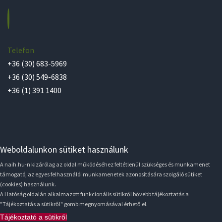
Telefon
+36 (30) 683-5969
+36 (30) 549-6838
+36 (1) 391 1400
Weboldalunkon sütiket használunk
A naih.hu-n kizárólag az oldal működéséhez feltétlenül szükséges és munkamenet
támogató, az egyes felhasználói munkamenetek azonosítására szolgáló sütiket
(cookies) használunk.
A Hatóság oldalán alkalmazott funkcionális sütikről bővebb tájékoztatás a
"Tájékoztatás a sütikről" gomb megnyomásával érhető el.
Tájékoztató a sütikről