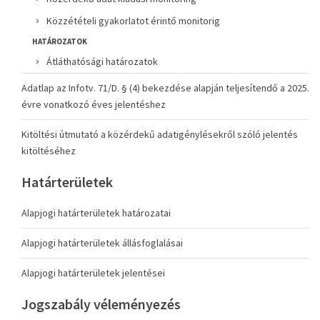
Közzétételi gyakorlatot érintő monitorig
HATÁROZATOK
Átláthatósági határozatok
Adatlap az Infotv. 71/D. § (4) bekezdése alapján teljesítendő a 2025.
évre vonatkozó éves jelentéshez
Kitöltési útmutató a közérdekű adatigénylésekről szóló jelentés
kitöltéséhez
Határterületek
Alapjogi határterületek határozatai
Alapjogi határterületek állásfoglalásai
Alapjogi határterületek jelentései
Jogszabály véleményezés