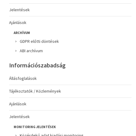
Jelentések
Ajánlások
ARCHÍVUM
GDPR előtti döntések
ABI archívum
Információszabadság
Állásfoglalások
Tájékoztatók / Közlemények
Ajánlások
Jelentések
MONITORING JELENTÉSEK
Közérdekű adat kiadási monitoring