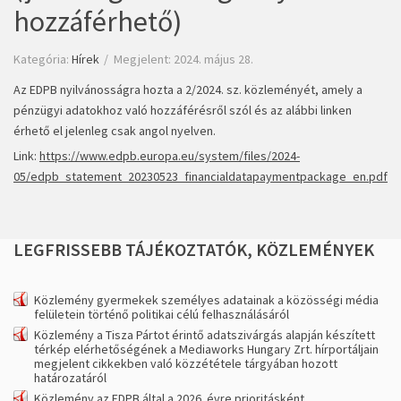
hozzáférhető)
Kategória:
Hírek
Megjelent: 2024. május 28.
Az EDPB nyilvánosságra hozta a 2/2024. sz. közleményét, amely a
pénzügyi adatokhoz való hozzáférésről szól és az alábbi linken
érhető el jelenleg csak angol nyelven.
Link:
https://www.edpb.europa.eu/system/files/2024-
05/edpb_statement_20230523_financialdatapaymentpackage_en.pdf
LEGFRISSEBB
TÁJÉKOZTATÓK,
KÖZLEMÉNYEK
Közlemény gyermekek személyes adatainak a közösségi média
felületein történő politikai célú felhasználásáról
Közlemény a Tisza Pártot érintő adatszivárgás alapján készített
térkép elérhetőségének a Mediaworks Hungary Zrt. hírportáljain
megjelent cikkekben való közzététele tárgyában hozott
határozatáról
Közlemény az EDPB által a 2026. évre prioritásként