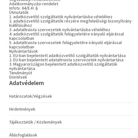
Adatkormányzási rendelet
Infotv. 64/E-H. §
Útmutatók
1. adatközvetítő szolgáltatók nyilvántartásba vételéhez
2. adatközvetítő szolgáltatók részére megfelelőségi bizonyítvány
kiállításához
3. adataltruista szervezetek nyilvántartásba vételéhez
4. adatközvetítő szolgáltatók felügyeletére irányuló eljárással
kapcsolatban
5. adataltruista szervezetek felügyeletére irányuló eljárással
kapcsolatban
Nyilvántartások
1. EU-ban bejelentett adatközvetítő szolgáltatók nyilvántartása
2. EU-ban bejelentett adataltruista szervezetek nyilvántartása
3. Magyarországon bejelentett adatközvetítő szolgáltatók
nyilvántartása
Tanulmányút
Döntések
Adatvédelem
Határozatok/Végzések
Hirdetmények
Tájékoztatók / Közlemények
Állásfoglalások