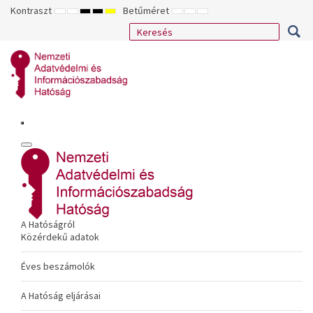
Kontraszt
Betűméret
ALAPÉRTELMEZETT
ÉJSZAKAI
NAGY
NAGY
NAGY
KISEBB
ALAPÉRTELMEZETT
NAGYOBB
MÓD
MÓD
KONTRASZTÚ
KONTRASZTÚ
KONTRASZTÚ
BETŰTÍPUS
BETŰMÉRET
BETŰMÉRET
FEKETE-
FEKETE
SÁRGA
BEÁLLÍTÁSA
BEÁLLÍTÁSA
BEÁLLÍTÁSA
FEHÉR
SÁRGA
FEKETE
MÓD
MÓD
MÓD
A Hatóságról
Közérdekű adatok
Éves beszámolók
A Hatóság eljárásai