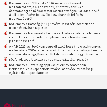
Közlemény az EDPB által a 2026. évre prioritásként
meghatározott, a GDPR szerinti, érintettek felé való
átláthatósági és tájékoztatási kötelezettségnek az adatkezelők
általi teljesítésére fókuszáló összehangolt fellépés
megkezdéséről
Közlemény a Hatóság (NAIH) nevével visszaélő adathalász e-
mailek és hívások kapcsán
Közlemény a Mediaworks Hungary Zrt. adatvédelmi incidensével
érintett személyes adatok nyilvánosságra hozatalának
jogellenességéről
A NAIH 2025. évi tevékenységéről szóló beszámoló elektronikus
melléklete: a 2025-ben elfogadott Információszabadságot érintő
Alkotmánybírósági, Kúriai és Ítélőtáblai döntések gyűjteménye
Közfeladatot ellátó szervek adatszolgáltatása 2025. év
Közlemény a Tisza Világ applikációt érintő adatvédelmi
incidenssel és a kapcsolódó további adatvédelmi hatósági
eljárásokkal kapcsolatosan