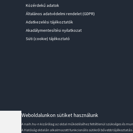
Közérdekű adatok
Általános adatvédelmi rendelet (GDPR)
Adatkezelési tájékoztatók
Akadálymentesítési nyilatkozat
Süti (cookie) tájékoztató
Weboldalunkon sütiket használunk
A naih.hu-n kizárólag az oldal működéséhez feltétlenül szükséges és m
A Hatóság oldalán alkalmazott funkcionális sütikről bővebb tájékoztatás