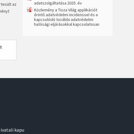
adatszolgáltatása 2025. év
tesült az
Közlemény a Tisza Világ applikációt
eményt
érintő adatvédelmi incidenssel és a
kapcsolódó további adatvédelmi
hatósági eljárásokkal kapcsolatosan
re
ivatali kapu