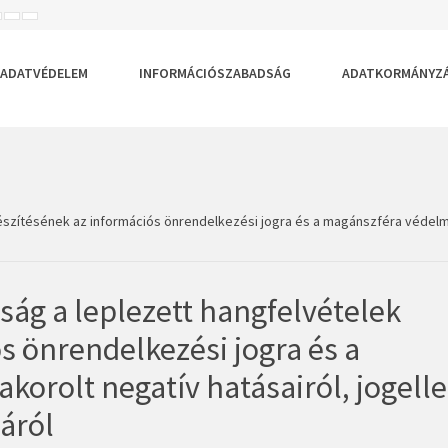
ISEBB
ALAPÉRTELMEZETT
NAGYOBB
BETŰTÍPUS
BETŰMÉRET
BETŰMÉRET
EÁLLÍTÁSA
BEÁLLÍTÁSA
BEÁLLÍTÁSA
ADATVÉDELEM
INFORMÁCIÓSZABADSÁG
ADATKORMÁNYZ
észítésének az információs önrendelkezési jogra és a magánszféra védelmé
ság a leplezett hangfelvételek
s önrendelkezési jogra és a
orolt negatív hatásairól, jogell
áról