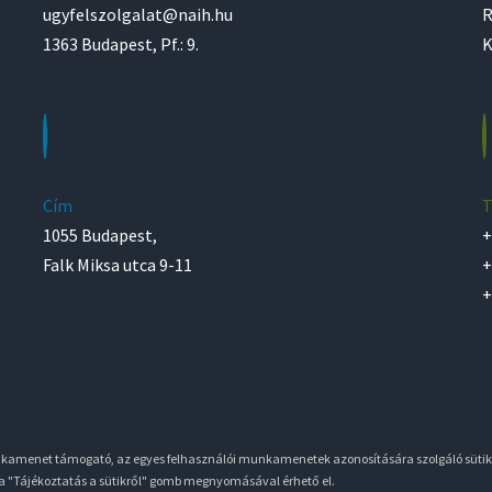
ugyfelszolgalat@naih.hu
R
1363 Budapest, Pf.: 9.
K
Cím
T
1055 Budapest,
+
Falk Miksa utca 9-11
+
+
unkamenet támogató, az egyes felhasználói munkamenetek azonosítására szolgáló sütik
 a "Tájékoztatás a sütikről" gomb megnyomásával érhető el.