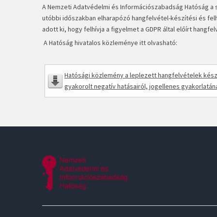
A Nemzeti Adatvédelmi és Információszabadság Hatóság a sa
utóbbi időszakban elharapózó hangfelvétel-készítési és fel
adott ki, hogy felhívja a figyelmet a GDPR által előírt hang
A Hatóság hivatalos közleménye itt olvasható:
Hatósági közlemény a leplezett hangfelvételek kés
gyakorolt negatív hatásairól, jogellenes gyakorlatá