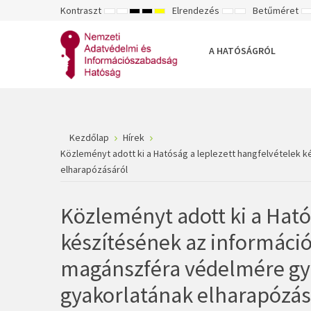
Kontraszt
Elrendezés
Betűméret
ALAPÉRTELMEZETT
ÉJSZAKAI
NAGY
NAGY
NAGY
RÖGZÍTETT
SZÉLES
K
MÓD
MÓD
KONTRASZTÚ
KONTRASZTÚ
KONTRASZTÚ
ELRENDEZÉS
ELRENDEZÉS
FEKETE-
FEKETE
SÁRGA
B
FEHÉR
SÁRGA
FEKETE
A HATÓSÁGRÓL
MÓD
MÓD
MÓD
Kezdőlap
Hírek
Közleményt adott ki a Hatóság a leplezett hangfelvételek k
elharapózásáról
Közleményt adott ki a Ható
készítésének az információ
magánszféra védelmére gyak
gyakorlatának elharapózás