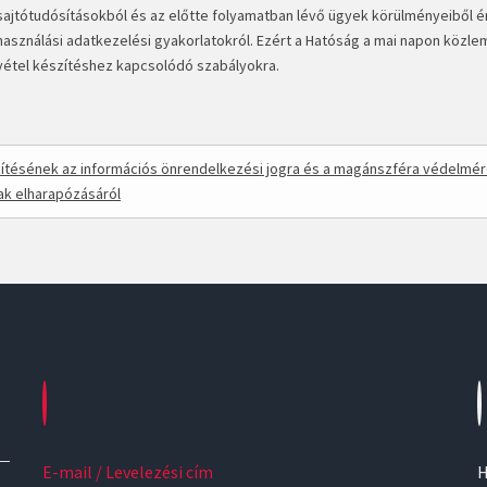
jtótudósításokból és az előtte folyamatban lévő ügyek körülményeiből ér
használási adatkezelési gyakorlatokról. Ezért a Hatóság a mai napon közl
felvétel készítéshez kapcsolódó szabályokra.
zítésének az információs önrendelkezési jogra és a magánszféra védelmé
nak elharapózásáról
E-mail / Levelezési cím
H