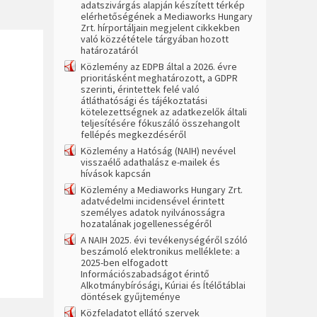
adatszivárgás alapján készített térkép
elérhetőségének a Mediaworks Hungary
Zrt. hírportáljain megjelent cikkekben
való közzététele tárgyában hozott
határozatáról
Közlemény az EDPB által a 2026. évre
prioritásként meghatározott, a GDPR
szerinti, érintettek felé való
átláthatósági és tájékoztatási
kötelezettségnek az adatkezelők általi
teljesítésére fókuszáló összehangolt
fellépés megkezdéséről
Közlemény a Hatóság (NAIH) nevével
visszaélő adathalász e-mailek és
hívások kapcsán
Közlemény a Mediaworks Hungary Zrt.
adatvédelmi incidensével érintett
személyes adatok nyilvánosságra
hozatalának jogellenességéről
A NAIH 2025. évi tevékenységéről szóló
beszámoló elektronikus melléklete: a
2025-ben elfogadott
Információszabadságot érintő
Alkotmánybírósági, Kúriai és Ítélőtáblai
döntések gyűjteménye
Közfeladatot ellátó szervek