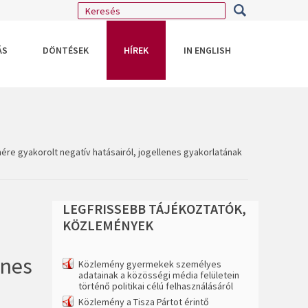
ÁS
DÖNTÉSEK
HÍREK
IN ENGLISH
re gyakorolt negatív hatásairól, jogellenes gyakorlatának
LEGFRISSEBB
TÁJÉKOZTATÓK,
KÖZLEMÉNYEK
enes
Közlemény gyermekek személyes
adatainak a közösségi média felületein
történő politikai célú felhasználásáról
Közlemény a Tisza Pártot érintő