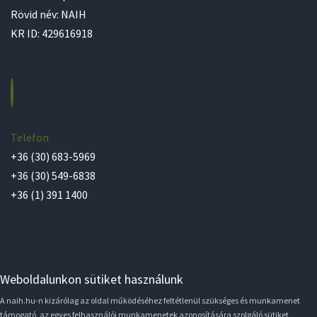
Rövid név: NAIH
KR ID: 429616918
Telefon
+36 (30) 683-5969
+36 (30) 549-6838
+36 (1) 391 1400
Weboldalunkon sütiket használunk
A naih.hu-n kizárólag az oldal működéséhez feltétlenül szükséges és munkamenet
támogató, az egyes felhasználói munkamenetek azonosítására szolgáló sütiket