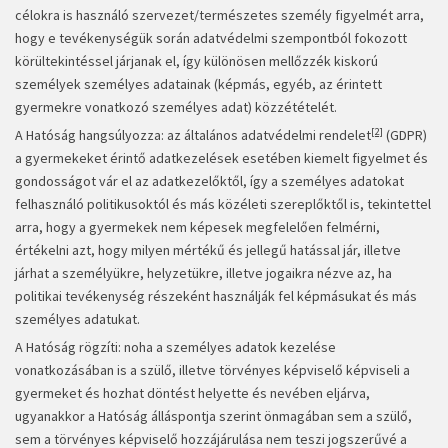
célokra is használó szervezet/természetes személy figyelmét arra,
hogy e tevékenységük során adatvédelmi szempontból fokozott
körültekintéssel járjanak el, így különösen mellőzzék kiskorú
személyek személyes adatainak (képmás, egyéb, az érintett
gyermekre vonatkozó személyes adat) közzétételét.
[2]
A Hatóság hangsúlyozza: az általános adatvédelmi rendelet
(GDPR)
a gyermekeket érintő adatkezelések esetében kiemelt figyelmet és
gondosságot vár el az adatkezelőktől, így a személyes adatokat
felhasználó politikusoktól és más közéleti szereplőktől is, tekintettel
arra, hogy a gyermekek nem képesek megfelelően felmérni,
értékelni azt, hogy milyen mértékű és jellegű hatással jár, illetve
járhat a személyükre, helyzetükre, illetve jogaikra nézve az, ha
politikai tevékenység részeként használják fel képmásukat és más
személyes adatukat.
A Hatóság rögzíti: noha a személyes adatok kezelése
vonatkozásában is a szülő, illetve törvényes képviselő képviseli a
gyermeket és hozhat döntést helyette és nevében eljárva,
ugyanakkor a Hatóság álláspontja szerint önmagában sem a szülő,
sem a törvényes képviselő hozzájárulása nem teszi jogszerűvé a