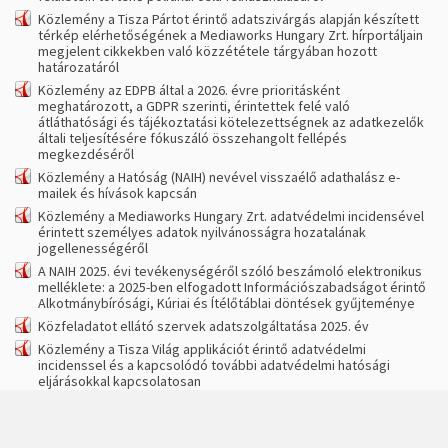
Közlemény a Tisza Pártot érintő adatszivárgás alapján készített
térkép elérhetőségének a Mediaworks Hungary Zrt. hírportáljain
megjelent cikkekben való közzététele tárgyában hozott
határozatáról
Közlemény az EDPB által a 2026. évre prioritásként
meghatározott, a GDPR szerinti, érintettek felé való
átláthatósági és tájékoztatási kötelezettségnek az adatkezelők
általi teljesítésére fókuszáló összehangolt fellépés
megkezdéséről
Közlemény a Hatóság (NAIH) nevével visszaélő adathalász e-
mailek és hívások kapcsán
Közlemény a Mediaworks Hungary Zrt. adatvédelmi incidensével
érintett személyes adatok nyilvánosságra hozatalának
jogellenességéről
A NAIH 2025. évi tevékenységéről szóló beszámoló elektronikus
melléklete: a 2025-ben elfogadott Információszabadságot érintő
Alkotmánybírósági, Kúriai és Ítélőtáblai döntések gyűjteménye
Közfeladatot ellátó szervek adatszolgáltatása 2025. év
Közlemény a Tisza Világ applikációt érintő adatvédelmi
incidenssel és a kapcsolódó további adatvédelmi hatósági
eljárásokkal kapcsolatosan