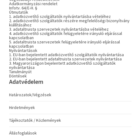
Adatkormányzási rendelet
Infotv. 64/E-H. §
Útmutatók
1. adatközvetítő szolgáltatók nyilvántartásba vételéhez
2. adatközvetítő szolgáltatók részére megfelelőségi bizonyítvány
kiállításához
3. adataltruista szervezetek nyilvántartásba vételéhez
4. adatközvetítő szolgáltatók felügyeletére irányuló eljárással
kapcsolatban
5. adataltruista szervezetek felügyeletére irányuló eljárással
kapcsolatban
Nyilvántartások
1. EU-ban bejelentett adatközvetítő szolgáltatók nyilvántartása
2. EU-ban bejelentett adataltruista szervezetek nyilvántartása
3. Magyarországon bejelentett adatközvetítő szolgáltatók
nyilvántartása
Tanulmányút
Döntések
Adatvédelem
Határozatok/Végzések
Hirdetmények
Tájékoztatók / Közlemények
Állásfoglalások