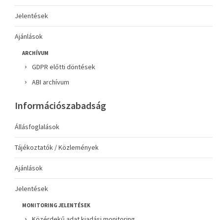
Jelentések
Ajánlások
ARCHÍVUM
GDPR előtti döntések
ABI archívum
Információszabadság
Állásfoglalások
Tájékoztatók / Közlemények
Ajánlások
Jelentések
MONITORING JELENTÉSEK
Közérdekű adat kiadási monitoring