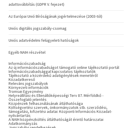
adattovábbítás (GDPR V. fejezet)
Az Európai Unió Bíróságának jogértelmezése (2003-tól)
Uniós digitális jogszabály-csomag
Uniós adatvédelmi felügyeleti hatóságok
Egyéb NAIH részvétel
Információszabadság
Az új információszabadságot támogató online tájékoztató portál
Információszabadsággal kapcsolatos tájékoztatók
Tájékoztató a közérdekű adatigénylések menetéről
Közadatkereső
Releváns jogszabályok
Környezeti információk
Tromsøi Egyezmény
Helyreállítási és Ellenállóképességi Terv 87. Mérföldkő -
Összefoglaló jelentés
Közpénzek felhasználásának átláthatósága
Költségvetési szervek, önkormányzatok stb. szerződési,
támogatási, kifizetési adatai: Központi Információs Közadat-
nyilvántartás
A NAIH közpénzköltés átláthatóságát érintő határozatai
Adatkormányzás
Jogszabályi rendelkezések