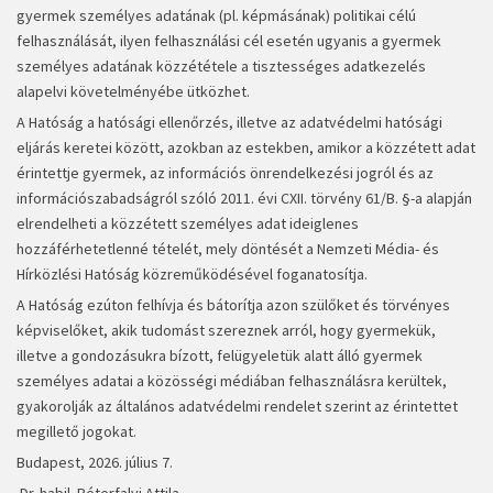
gyermek személyes adatának (pl. képmásának) politikai célú
felhasználását, ilyen felhasználási cél esetén ugyanis a gyermek
személyes adatának közzététele a tisztességes adatkezelés
alapelvi követelményébe ütközhet.
A Hatóság a hatósági ellenőrzés, illetve az adatvédelmi hatósági
eljárás keretei között, azokban az estekben, amikor a közzétett adat
érintettje gyermek, az információs önrendelkezési jogról és az
információszabadságról szóló 2011. évi CXII. törvény 61/B. §-a alapján
elrendelheti a közzétett személyes adat ideiglenes
hozzáférhetetlenné tételét, mely döntését a Nemzeti Média- és
Hírközlési Hatóság közreműködésével foganatosítja.
A Hatóság ezúton felhívja és bátorítja azon szülőket és törvényes
képviselőket, akik tudomást szereznek arról, hogy gyermekük,
illetve a gondozásukra bízott, felügyeletük alatt álló gyermek
személyes adatai a közösségi médiában felhasználásra kerültek,
gyakorolják az általános adatvédelmi rendelet szerint az érintettet
megillető jogokat.
Budapest, 2026. július 7.