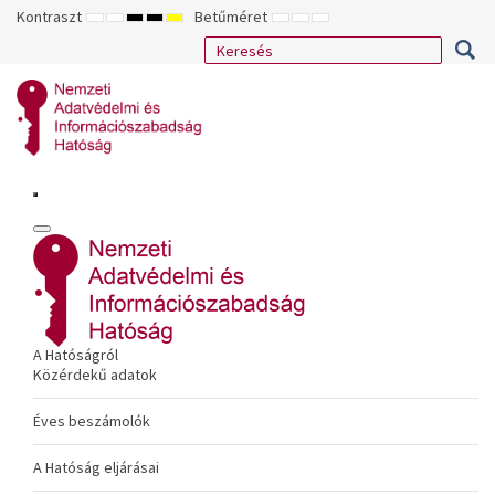
Kontraszt
Betűméret
ALAPÉRTELMEZETT
ÉJSZAKAI
NAGY
NAGY
NAGY
KISEBB
ALAPÉRTELMEZETT
NAGYOBB
MÓD
MÓD
KONTRASZTÚ
KONTRASZTÚ
KONTRASZTÚ
BETŰTÍPUS
BETŰMÉRET
BETŰMÉRET
FEKETE-
FEKETE
SÁRGA
BEÁLLÍTÁSA
BEÁLLÍTÁSA
BEÁLLÍTÁSA
FEHÉR
SÁRGA
FEKETE
MÓD
MÓD
MÓD
A Hatóságról
Közérdekű adatok
Éves beszámolók
A Hatóság eljárásai