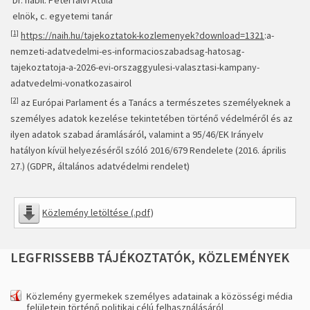
Dr. habil. Péterfalvi Attila
elnök, c. egyetemi tanár
[1]
https://naih.hu/tajekoztatok-kozlemenyek?download=1321
:a-
nemzeti-adatvedelmi-es-informacioszabadsag-hatosag-
tajekoztatoja-a-2026-evi-orszaggyulesi-valasztasi-kampany-
adatvedelmi-vonatkozasairol
[2]
az Európai Parlament és a Tanács a természetes személyeknek a
személyes adatok kezelése tekintetében történő védelméről és az
ilyen adatok szabad áramlásáról, valamint a 95/46/EK Irányelv
hatályon kívül helyezéséről szóló 2016/679 Rendelete (2016. április
27.) (GDPR, általános adatvédelmi rendelet)
Közlemény letöltése (.pdf)
LEGFRISSEBB
TÁJÉKOZTATÓK,
KÖZLEMÉNYEK
Közlemény gyermekek személyes adatainak a közösségi média
felületein történő politikai célú felhasználásáról