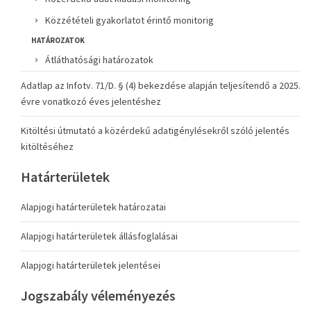
Közzétételi gyakorlatot érintő monitorig
HATÁROZATOK
Átláthatósági határozatok
Adatlap az Infotv. 71/D. § (4) bekezdése alapján teljesítendő a 2025.
évre vonatkozó éves jelentéshez
Kitöltési útmutató a közérdekű adatigénylésekről szóló jelentés
kitöltéséhez
Határterületek
Alapjogi határterületek határozatai
Alapjogi határterületek állásfoglalásai
Alapjogi határterületek jelentései
Jogszabály véleményezés