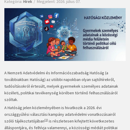
Kategória:
Hírek
Megjelent: 2026. július 07.
A Nemzeti Adatvédelmi és Információszabadság Hatóság (a
továbbiakban: Hatóság) az utóbbi napokban olyan sajtóhírekről,
tudósításokról értesült, melyek gyermekek személyes adatainak
közéleti, politikai tevékenység körében történő felhasználásáról
szóltak.
A Hatóság jelen közleményében is hivatkozik a 2026. évi
országgyűlési választási kampány adatvédelmi vonatkozásairól
[1]
szóló tájékoztatójában
is részletesen kifejtett következetes
álláspontjára, és felhívja valamennyi, a közösségi médiát politikai