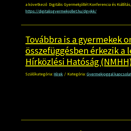
a következő Digitális Gyermekjóllét Konferencia és Kiállítás, 
https://digitalisgyermekjollet.hu/dgyjkk/
Továbbra is a gyermekek o
összefüggésben érkezik a l
Hírközlési Hatóság (NMHH)
Szülőkategória:
Hírek
Kategória:
Gyermekjoggal kapcsolat