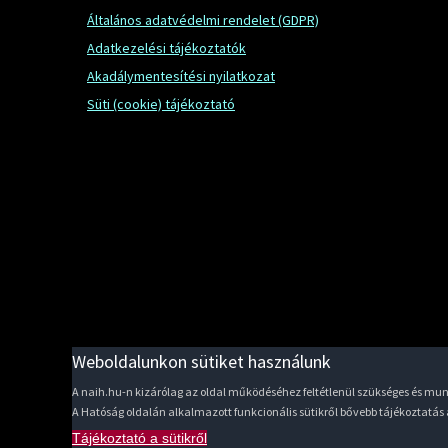
Általános adatvédelmi rendelet (GDPR)
Adatkezelési tájékoztatók
Akadálymentesítési nyilatkozat
Süti (cookie) tájékoztató
Weboldalunkon sütiket használunk
A naih.hu-n kizárólag az oldal működéséhez feltétlenül szükséges és m
A Hatóság oldalán alkalmazott funkcionális sütikről bővebb tájékoztatás
Tájékoztató a sütikről