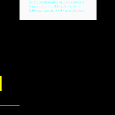
érintő adatvédelmi incidenssel és a
kapcsolódó további adatvédelmi
hatósági eljárásokkal kapcsolatosan