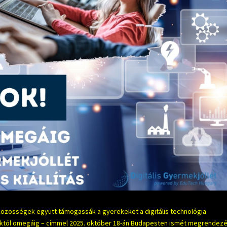
s közösségek együtt támogassák a gyerekeket a digitális technológia
fáktól omegáig – címmel 2025. október 18-án Budapesten ismét megrendezé