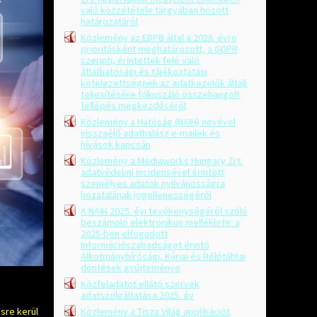
való közzététele tárgyában hozott
határozatáról
Közlemény az EDPB által a 2026. évre
prioritásként meghatározott, a GDPR
szerinti, érintettek felé való
átláthatósági és tájékoztatási
kötelezettségnek az adatkezelők általi
teljesítésére fókuszáló összehangolt
fellépés megkezdéséről
Közlemény a Hatóság (NAIH) nevével
visszaélő adathalász e-mailek és
hívások kapcsán
Közlemény a Mediaworks Hungary Zrt.
adatvédelmi incidensével érintett
személyes adatok nyilvánosságra
hozatalának jogellenességéről
A NAIH 2025. évi tevékenységéről szóló
beszámoló elektronikus melléklete: a
2025-ben elfogadott
Információszabadságot érintő
Alkotmánybírósági, Kúriai és Ítélőtáblai
döntések gyűjteménye
Közfeladatot ellátó szervek
adatszolgáltatása 2025. év
Közlemény a Tisza Világ applikációt
sre kerül