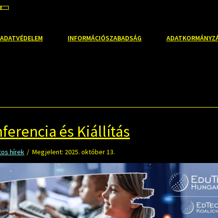
EBB
ALAPÉRTELMEZETT
NAGYOBB
ŰTÍPUS
BETŰMÉRET
BETŰMÉRET
LLÍTÁSA
EÁLLÍTÁSA
BEÁLLÍTÁSA
ADATVÉDELEM
INFORMÁCIÓSZABADSÁG
ADATKORMÁNYZ
ferencia és Kiállítás
os hírek
Megjelent: 2025. október 13.