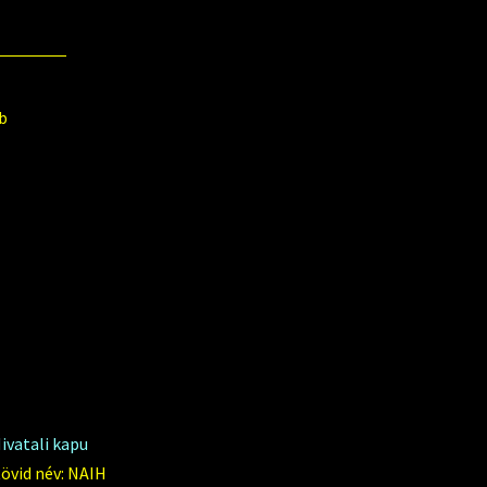
b
ivatali kapu
övid név: NAIH