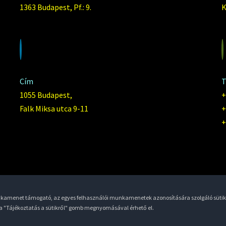
1363 Budapest, Pf.: 9.
K
Cím
T
1055 Budapest,
+
Falk Miksa utca 9-11
+
+
unkamenet támogató, az egyes felhasználói munkamenetek azonosítására szolgáló sütik
 a "Tájékoztatás a sütikről" gomb megnyomásával érhető el.