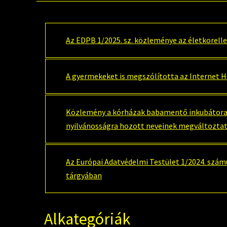
Az EDPB 1/2025. sz. közleménye az életkorell
A gyermekeket is megszólította az Internet 
Közlemény a kórházak babamentő inkubátorai
nyilvánosságra hozott neveinek megváltozta
Az Európai Adatvédelmi Testület 1/2024. szá
tárgyában
Alkategóriák