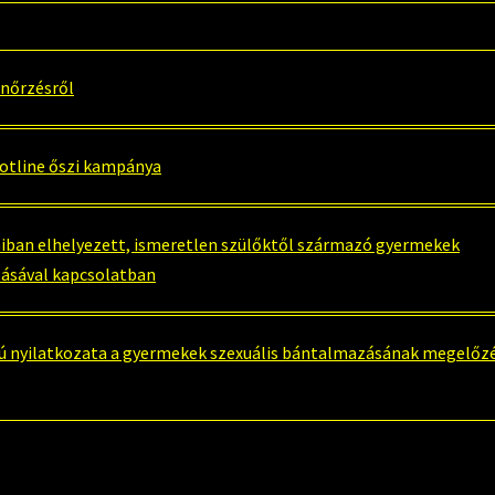
enőrzésről
Hotline őszi kampánya
ban elhelyezett, ismeretlen szülőktől származó gyermekek
tásával kapcsolatban
mú nyilatkozata a gyermekek szexuális bántalmazásának megelőz