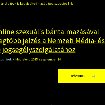
ahol a NAIH is képviselteti magát. Regisztrációs link:
nline szexuális bántalmazásával
egtöbb jelzés a Nemzeti Média- és
 jogsegélyszolgálatához
os hírek
Megjelent: 2025. szeptember 24.
BŐVEBBEN ...