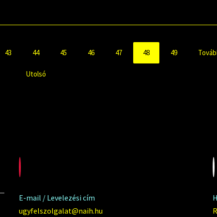
43
44
45
46
47
48
49
Továb
Utolsó
E-mail / Levelezési cím
H
ugyfelszolgalat@naih.hu
R