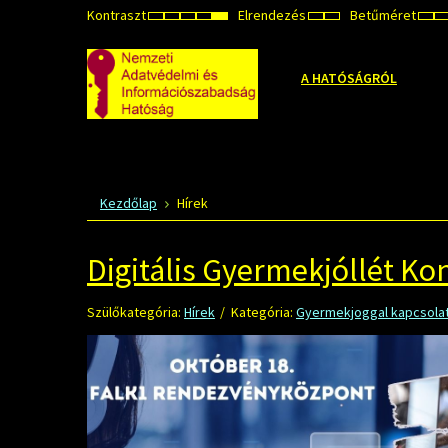
Kontraszt
Elrendezés
Betűméret
ALAPÉRTELMEZETT
ÉJSZAKAI
NAGY
NAGY
NAGY
RÖGZÍTETT
SZÉLES
KIS
MÓD
MÓD
KONTRASZTÚ
KONTRASZTÚ
KONTRASZTÚ
ELRENDEZÉS
ELRENDEZÉS
BET
FEKETE-
FEKETE
SÁRGA
BEÁ
B
FEHÉR
SÁRGA
FEKETE
MÓD
MÓD
MÓD
A HATÓSÁGRÓL
Kezdőlap
Hírek
Digitális Gyermekjóllét Kon
Szülőkategória:
Hírek
Kategória:
Gyermekjoggal kapcsolat