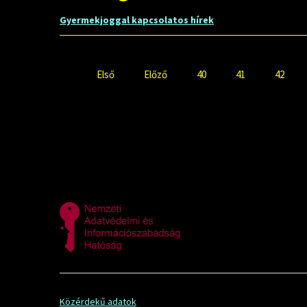
Gyermekjoggal kapcsolatos hírek
Első
Előző
40
41
42
Közérdekű adatok