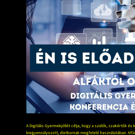
A Digitális Gyermekjóllét célja, hogy a szülők, szakértők é
kiegyensúlyozott, életkornak megfelelő használatában. Al