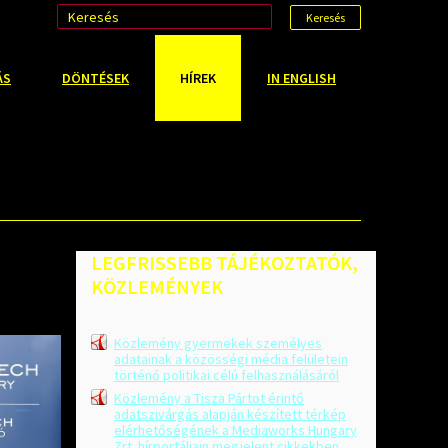
Keresés
ÁS
DÖNTÉSEK
HÍREK
IN ENGLISH
LEGFRISSEBB
TÁJÉKOZTATÓK,
KÖZLEMÉNYEK
Közlemény gyermekek személyes
adatainak a közösségi média felületein
történő politikai célú felhasználásáról
Közlemény a Tisza Pártot érintő
adatszivárgás alapján készített térkép
elérhetőségének a Mediaworks Hungary
Zrt. hírportáljain megjelent cikkekben