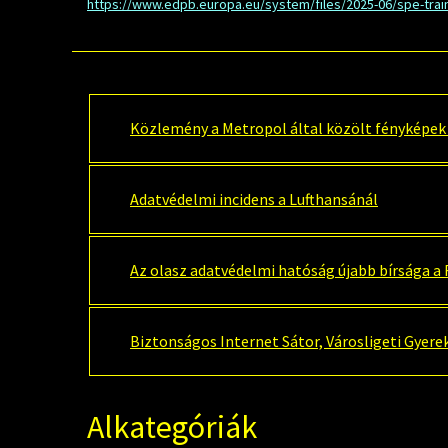
https://www.edpb.europa.eu/system/files/2025-06/spe-train
Közlemény a Metropol által közölt fényképek
Adatvédelmi incidens a Lufthansánál
Az olasz adatvédelmi hatóság újabb bírsága a
Biztonságos Internet Sátor, Városligeti Gyere
Alkategóriák