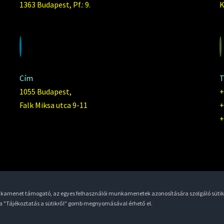
1363 Budapest, Pf.: 9.
K
Cím
T
1055 Budapest,
+
Falk Miksa utca 9-11
+
+
unkamenet támogató, az egyes felhasználói munkamenetek azonosítására szolgáló sütik
 a "Tájékoztatás a sütikről" gomb megnyomásával érhető el.