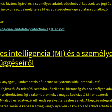
encia biztonságával és a személyes adatok védelmével kapcsolatos jogi és
mányokon segít elmélyíteni a MI és adatvédelem kapcsolatára vonatkozó
el:
ing-on-ai-and-data-protection-legal_en.pdf
s intelligencia (MI) és a személy
üggéseiről
si anyagot „Fundamentals of Secure AI Systems with Personal Data"
fejlesztői és telepítői számára készült a MI-biztonság és a személyes ad
en a kiberbiztonsági szakembereknek, a magas kockázatú MI-rendszerek
t MI-alapú és adatvezérelt rendszereket tervezhessenek. A képzés integrál
sztés során. A képzési anyag - angol nyelven - a következő linkről érhető el