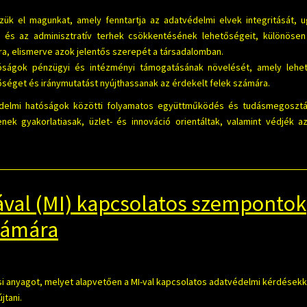
zük el magunkat, amely fenntartja az adatvédelmi elvek integritását, 
k és az adminisztratív terhek csökkentésének lehetőségeit, különösen
ra, elismerve azok jelentős szerepét a társadalomban.
óságok pénzügyi és intézményi támogatásának növelését, amely lehet
séget és iránymutatást nyújthassanak az érdekelt felek számára.
édelmi hatóságok közötti folyamatos együttműködés és tudásmegosztá
nek gyakorlatiasak, üzlet- és innováció orientáltak, valamint védjék 
iával (MI) kapcsolatos szempontok
számára
si anyagot, melyet alapvetően a MI-val kapcsolatos adatvédelmi kérdésekk
jtani.