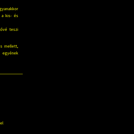
ugyanakkor
 a kis- és
ővé teszi
s mellett,
az egyének
el