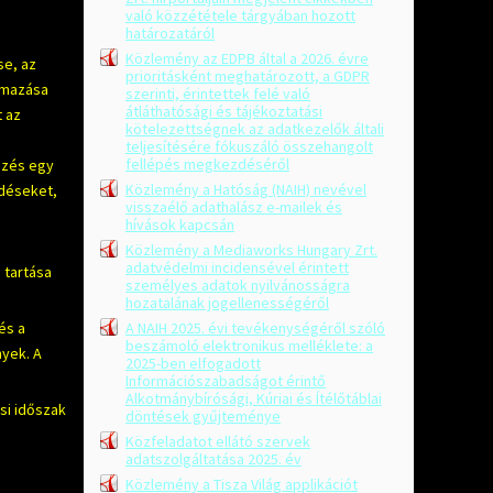
való közzététele tárgyában hozott
határozatáról
Közlemény az EDPB által a 2026. évre
se, az
prioritásként meghatározott, a GDPR
almazása
szerinti, érintettek felé való
átláthatósági és tájékoztatási
t az
kötelezettségnek az adatkezelők általi
teljesítésére fókuszáló összehangolt
fellépés megkezdéséről
űzés egy
Közlemény a Hatóság (NAIH) nevével
edéseket,
visszaélő adathalász e-mailek és
hívások kapcsán
Közlemény a Mediaworks Hungary Zrt.
adatvédelmi incidensével érintett
 tartása
személyes adatok nyilvánosságra
hozatalának jogellenességéről
és a
A NAIH 2025. évi tevékenységéről szóló
beszámoló elektronikus melléklete: a
nyek. A
2025-ben elfogadott
Információszabadságot érintő
Alkotmánybírósági, Kúriai és Ítélőtáblai
si időszak
döntések gyűjteménye
Közfeladatot ellátó szervek
adatszolgáltatása 2025. év
Közlemény a Tisza Világ applikációt