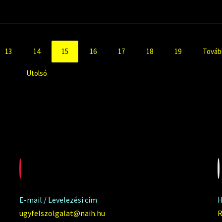
13
14
15
16
17
18
19
Továb
Utolsó
E-mail / Levelezési cím
H
ugyfelszolgalat@naih.hu
R