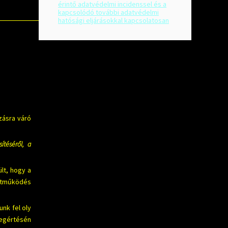
érintő adatvédelmi incidenssel és a
kapcsolódó további adatvédelmi
hatósági eljárásokkal kapcsolatosan
zásra váró
téséről, a
lt, hogy a
üttműködés
nk fel oly
egértésén