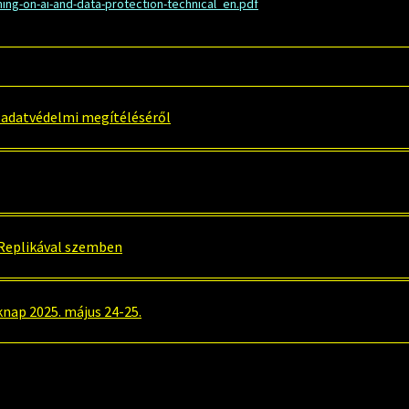
ing-on-ai-and-data-protection-technical_en.pdf
 adatvédelmi megítéléséről
 Replikával szemben
knap 2025. május 24-25.