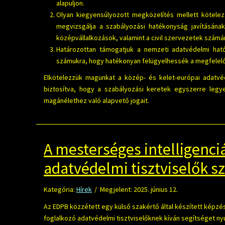
alapuljon.
Olyan kiegyensúlyozott megközelítés mellett kötelez
megvizsgálja a szabályozási hatékonyság javításána
középvállalkozások, valamint a civil szervezetek számá
Határozottan támogatjuk a nemzeti adatvédelmi hat
számukra, hogy hatékonyan felügyelhessék a megfelelő
Elkötelezzük magunkat a közép- és kelet-európai adatv
biztosítva, hogy a szabályozási keretek egyszerre legye
magánélethez való alapvető jogait.
A mesterséges intelligenc
adatvédelmi tisztviselők 
Kategória:
Hírek
Megjelent: 2025. június 12.
Az EDPB közzétett egy külső szakértő által készített képzé
foglalkozó adatvédelmi tisztviselőknek kíván segítséget nyú