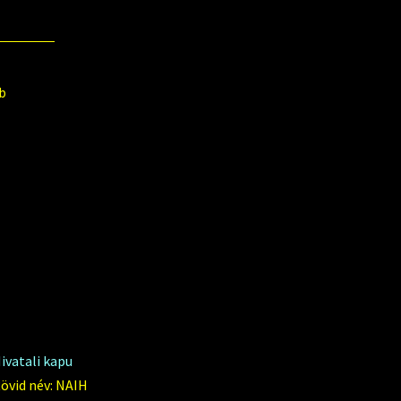
b
ivatali kapu
övid név: NAIH