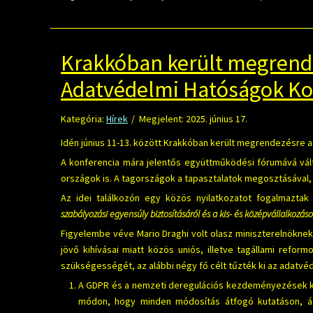
Krakkóban került megrende
Adatvédelmi Hatóságok Ko
Kategória:
Hírek
Megjelent: 2025. június 17.
Idén június 11-13. között Krakkóban került megrendezésre 
A konferencia mára jelentős együttműködési fórumává vált
országok is. A tagországok a tapasztalatok megosztásával,
Az idei találkozón egy közös nyilatkozatot fogalmazt
szabályozási egyensúly biztosításáról és a kis- és középvállalkozás
Figyelembe véve Mario Draghi volt olasz miniszterelnöknek
jövő kihívásai miatt közös uniós, illetve tagállami refor
szükségességét, az alábbi négy fő célt tűzték ki az adatvé
A GDPR és a nemzeti deregulációs kezdeményezések ker
módon, hogy minden módosítás átfogó kutatáson, á