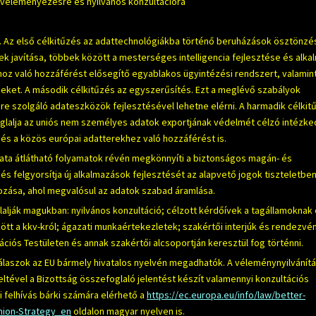
s véleményezésre és nyilvános konzultációra
ak. Az első célkitűzés az adattechnológiákba történő beruházások ösztönzé
ek javítása, többek között a mesterséges intelligencia fejlesztése és alk
hoz való hozzáférést elősegítő egyablakos ügyintézési rendszert, valamin
ket. A második célkitűzés az egyszerűsítés. Ezt a meglévő szabályok
e szolgáló adateszközök fejlesztésével lehetne elérni. A harmadik célkit
glalja az uniós nem személyes adatok exportjának védelmét célzó intézk
és a közös európai adatterekhez való hozzáférést is.
lata átlátható folyamatok révén megkönnyíti a biztonságos magán- és
 felgyorsítja új alkalmazások fejlesztését az alapvető jogok tiszteletben
hozása, ahol megvalósul az adatok szabad áramlása.
alják magukban: nyilvános konzultáció; célzott kérdőívek a tagállamoknak 
ött a kkv-król; ágazati munkaértekezletek; szakértői interjúk és rendezvé
iós Testületen és annak szakértői alcsoportján keresztül fog történni.
 válaszok az EU bármely hivatalos nyelvén megadhatók. A véleménynyilvánítá
lteltével a Bizottság összefoglaló jelentést készít valamennyi konzultációs
 felhívás bárki számára elérhető a
https://ec.europa.eu/info/law/better-
Union-Strategy_en
oldalon magyar nyelven is.