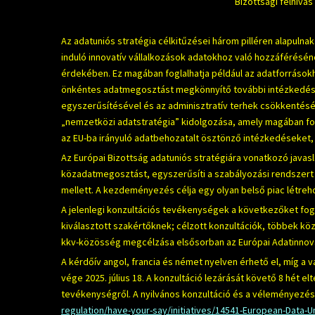
Bizottsági felhívá
Az adatuniós stratégia célkitűzései három pilléren alapuln
induló innovatív vállalkozások adatokhoz való hozzáférésén
érdekében. Ez magában foglalhatja például az adatforrások
önkéntes adatmegosztást megkönnyítő további intézkedése
egyszerűsítésével és az adminisztratív terhek csökkentésér
„nemzetközi adatstratégia” kidolgozása, amely magában fo
az EU-ba irányuló adatbehozatalt ösztönző intézkedéseket, 
Az Európai Bizottság adatuniós stratégiára vonatkozó javas
közadatmegosztást, egyszerűsíti a szabályozási rendszert és
mellett. A kezdeményezés célja egy olyan belső piac létre
A jelenlegi konzultációs tevékenységek a következőket fogl
kiválasztott szakértőknek; célzott konzultációk, többek köz
kkv-közösség megcélzása elsősorban az Európai Adatinnovác
A kérdőív angol, francia és német nyelven érhető el, míg a
vége 2025. július 18. A konzultáció lezárását követő 8 hét e
tevékenységről. A nyilvános konzultáció és a véleményezési
regulation/have-your-say/initiatives/14541-European-Data-