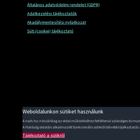
Általános adatvédelmi rendelet (GDPR)
Adatkezelési tájékoztatók
Akadálymentesítési nyilatkozat
Süti (cookie) tájékoztató
Weboldalunkon sütiket használunk
A naih.hu-n kizárólag az oldal működéséhez feltétlenül szükséges és m
A Hatóság oldalán alkalmazott funkcionális sütikről bővebb tájékoztatás
Tájékoztató a sütikről