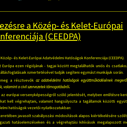
zésre a Közép- és Kelet-Európai
nferenciája (CEEDPA)
a Közép- és Kelet-Európai Adatvédelmi Hatóságok Konferenciája (CEEDPA).
 Európa ezen régiójának - tagjai között megtalálhatók uniós és csatlako
 állásfoglalásaik ismertetésével tudják segíteni egymást munkájuk során.
ak meg a résztvevők
az adatvédelmi hatóságok együttműködésének megerősí
ok, valamint a civil szervezetek támogatásáról
.
 az európai versenyképességről szóló jelentését, melyben említésre kerü
mokat kell végrehajtani, valamint hangsúlyozta a tagállamok közötti egy
delmi hatóságok vezetői nyilatkozatukban:
etében javasolt szabályozási módosítások alapos kiértékelésére szólítu
gazati hatáselemzéseken és a végrehajtási kihívások megalapozott m