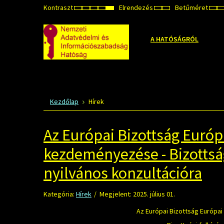
Kontraszt
Elrendezés
Betűméret
ALAPÉRTELMEZETT
ÉJSZAKAI
NAGY
NAGY
NAGY
RÖGZÍTETT
SZÉLES
KIS
MÓD
MÓD
KONTRASZTÚ
KONTRASZTÚ
KONTRASZTÚ
ELRENDEZÉS
ELRENDEZÉS
BET
FEKETE-
FEKETE
SÁRGA
BEÁ
B
FEHÉR
SÁRGA
FEKETE
MÓD
MÓD
MÓD
A HATÓSÁGRÓL
Kezdőlap
Hírek
Az Európai Bizottság Európ
kezdeményezése - Bizottsá
nyilvános konzultációra
Kategória:
Hírek
Megjelent: 2025. július 01.
Az Európai Bizottság Európa