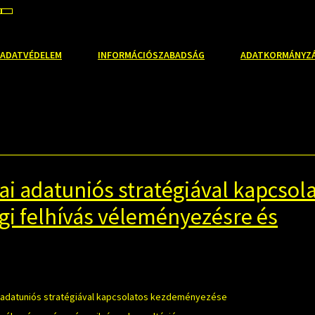
EBB
ALAPÉRTELMEZETT
NAGYOBB
ŰTÍPUS
BETŰMÉRET
BETŰMÉRET
LLÍTÁSA
EÁLLÍTÁSA
BEÁLLÍTÁSA
ADATVÉDELEM
INFORMÁCIÓSZABADSÁG
ADATKORMÁNYZ
ai adatuniós stratégiával kapcsol
gi felhívás véleményezésre és
i adatuniós stratégiával kapcsolatos kezdeményezése