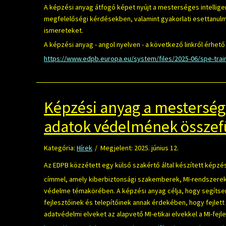
A képzési anyag átfogó képet nyújt a mesterséges intellig
megfelelőségi kérdésekben, valamint gyakorlati esettanul
ismereteket.
A képzési anyag - angol nyelven - a következő linkről érhető 
https://www.edpb.europa.eu/system/files/2025-06/spe-train
Képzési anyag a mestersége
adatok védelmének összef
Kategória:
Hírek
Megjelent: 2025. június 12.
Az EDPB közzétett egy külső szakértő által készített képzé
címmel, amely kiberbiztonsági szakemberek, MI-rendszerek 
védelme témakörében. A képzési anyag célja, hogy segíts
fejlesztőinek és telepítőinek annak érdekében, hogy fejlet
adatvédelmi elveket az alapvető MI-etikai elvekkel a MI-fejle