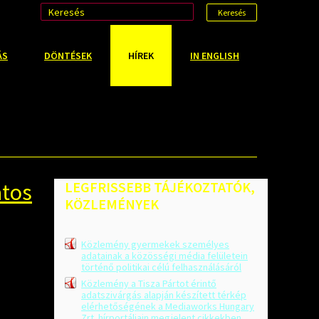
Keresés
ÁS
DÖNTÉSEK
HÍREK
IN ENGLISH
atos
LEGFRISSEBB
TÁJÉKOZTATÓK,
KÖZLEMÉNYEK
Közlemény gyermekek személyes
adatainak a közösségi média felületein
történő politikai célú felhasználásáról
Közlemény a Tisza Pártot érintő
adatszivárgás alapján készített térkép
elérhetőségének a Mediaworks Hungary
Zrt. hírportáljain megjelent cikkekben