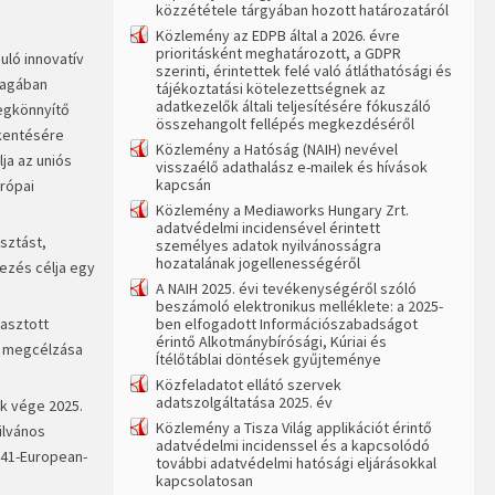
közzététele tárgyában hozott határozatáról
Közlemény az EDPB által a 2026. évre
prioritásként meghatározott, a GDPR
uló innovatív
szerinti, érintettek felé való átláthatósági és
magában
tájékoztatási kötelezettségnek az
adatkezelők általi teljesítésére fókuszáló
egkönnyítő
összehangolt fellépés megkezdéséről
kkentésére
Közlemény a Hatóság (NAIH) nevével
ja az uniós
visszaélő adathalász e-mailek és hívások
kapcsán
rópai
Közlemény a Mediaworks Hungary Zrt.
adatvédelmi incidensével érintett
sztást,
személyes adatok nyilvánosságra
hozatalának jogellenességéről
yezés célja egy
A NAIH 2025. évi tevékenységéről szóló
beszámoló elektronikus melléklete: a 2025-
lasztott
ben elfogadott Információszabadságot
érintő Alkotmánybírósági, Kúriai és
g megcélzása
Ítélőtáblai döntések gyűjteménye
Közfeladatot ellátó szervek
adatszolgáltatása 2025. év
ak vége 2025.
Közlemény a Tisza Világ applikációt érintő
ilvános
adatvédelmi incidenssel és a kapcsolódó
541-European-
további adatvédelmi hatósági eljárásokkal
kapcsolatosan