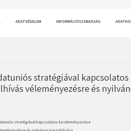
RTELMEZETT
GYOBB
S
ÉRET
ŰMÉRET
SA
TÁSA
LLÍTÁSA
L
ADATVÉDELEM
INFORMÁCIÓSZABADSÁG
ADATKO
datuniós stratégiával kapcsolatos
elhívás véleményezésre és nyilvá
adatuniós stratégiával kapcsolatos kezdeményezése
véleményezésre és nyilvános konzultációra