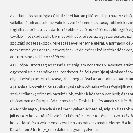
Az adatuniós stratégia célkitűzései három pilléren alapulnak. Az els
vállalkozások adatokhoz való hozzáférésének javítása, többek közö
foglalhatja például az adatforrásokhoz való hozzáférést elősegítő
további intézkedéseket. A második célkitűzés az egyszerűsítés. Ez
szolgáló adateszközök fejlesztésével lehetne elérni. A harmadik cél
nem személyes adatok exportjának védelmét célzó intézkedéseket, 
adatterekhez való hozzáférést is.
Az Európai Bizottság adatuniós stratégiára vonatkozó javaslata átl
egyszerűsíti a szabályozási rendszert és felgyorsítja új alkalmazáso
olyan belső piac létrehozása, ahol megvalósul az adatok szabad áram
A jelenlegi konzultációs tevékenységek a következőket foglalják mag
szakértőknek; célzott konzultációk, többek között a kkv-król; ágaz
elsősorban az Európai Adatinnovációs Testületen és annak szakértői a
A kérdőív angol, francia és német nyelven érhető el, míg a válaszok
július 18. A konzultáció lezárását követő 8 hét elteltével a Bizottsá
konzultáció és a véleményezési felhívás bárki számára elérhető a
ht
Data-Union-Strategy_en
oldalon magyar nyelven is.