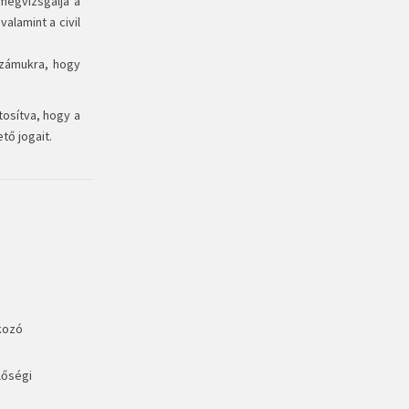
megvizsgálja a
alamint a civil
számukra, hogy
osítva, hogy a
tő jogait.
kozó
lőségi