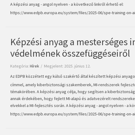
A képzési anyag - angol nyelven - a következő linkről érhető el:
https://www.edpb.europa.eu/system/files/2025-06/spe-training-on-ai
Képzési anyag a mesterséges in
védelmének összefüggéseiről
Kategória:
Hírek
Megjelent: 2025. június 12.
Az EDPB közzétett egy külső szakértő által készített képzési anyag
címmel, amely kiberbiztonsági szakemberek, MI-rendszerek fejlesztő
témakörében. A képzési anyag célja, hogy segítsen a kiberbiztonsá
annak érdekében, hogy fejlett MI-alapú és adatvezérelt rendszereket
elvekkel a MI-fejlesztés során. A képzési anyag - angol nyelven - a kö
https://www.edpb.europa.eu/system/files/2025-06/spe-training-on-ai