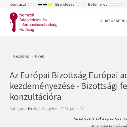
Kontraszt
Elrendezés
Betűméret
ALAPÉRTELMEZETT
ÉJSZAKAI
NAGY
NAGY
NAGY
RÖGZÍTETT
SZÉLES
KISEBB
ALAPÉ
NA
MÓD
MÓD
KONTRASZTÚ
KONTRASZTÚ
KONTRASZTÚ
ELRENDEZÉS
ELRENDEZÉS
BETŰTÍPU
BETŰM
BET
FEKETE-
FEKETE
SÁRGA
BEÁLLÍTÁ
BEÁLLÍ
BEÁ
FEHÉR
SÁRGA
FEKETE
A HATÓSÁGRÓ
MÓD
MÓD
MÓD
Kezdőlap
Hírek
Az Európai Bizottság Európai a
kezdeményezése - Bizottsági f
konzultációra
Kategória:
Hírek
Megjelent: 2025. július 01.
Az Európai Bizottság Európai 
Bizottsági felhívás 