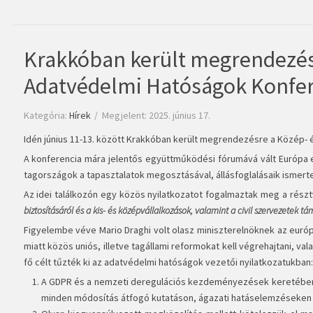
Krakkóban került megrendezésr
Adatvédelmi Hatóságok Konfer
Kategória:
Hírek
Megjelent: 2025. június 17.
Idén június 11-13. között Krakkóban került megrendezésre a Közép- 
A konferencia mára jelentős együttműködési fórumává vált Európa ez
tagországok a tapasztalatok megosztásával, állásfoglalásaik ismer
Az idei találkozón egy közös nyilatkozatot fogalmaztak meg a rés
biztosításáról és a kis- és középvállalkozások, valamint a civil szervezetek t
Figyelembe véve Mario Draghi volt olasz miniszterelnöknek az európ
miatt közös uniós, illetve tagállami reformokat kell végrehajtani, 
fő célt tűzték ki az adatvédelmi hatóságok vezetői nyilatkozatukban:
A GDPR és a nemzeti deregulációs kezdeményezések keretében j
minden módosítás átfogó kutatáson, ágazati hatáselemzéseken é