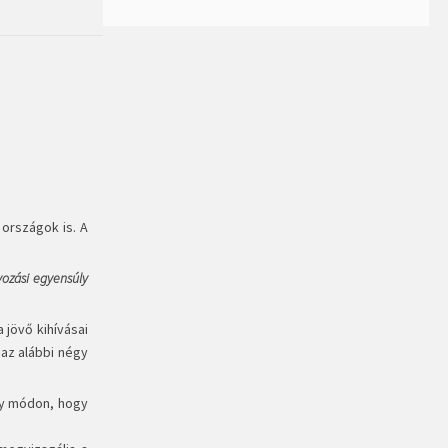
 országok is. A
ozási egyensúly
 jövő kihívásai
 az alábbi négy
ly módon, hogy