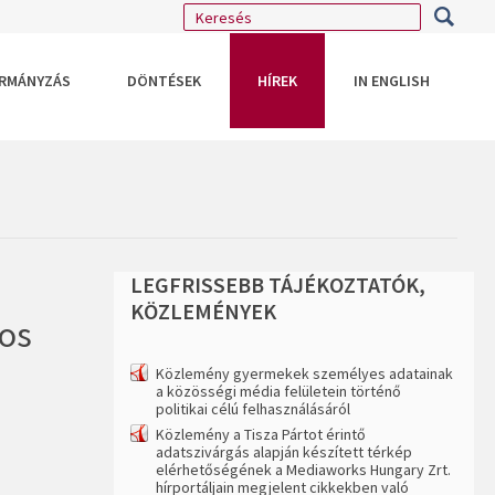
RMÁNYZÁS
DÖNTÉSEK
HÍREK
IN ENGLISH
LEGFRISSEBB
TÁJÉKOZTATÓK,
KÖZLEMÉNYEK
nos
Közlemény gyermekek személyes adatainak
a közösségi média felületein történő
politikai célú felhasználásáról
Közlemény a Tisza Pártot érintő
adatszivárgás alapján készített térkép
elérhetőségének a Mediaworks Hungary Zrt.
hírportáljain megjelent cikkekben való