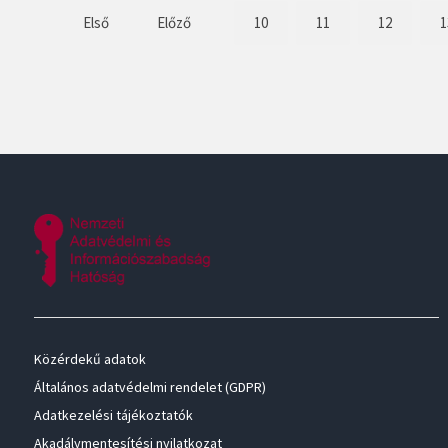
Első
Előző
10
11
12
1
Közérdekű adatok
Általános adatvédelmi rendelet (GDPR)
Adatkezelési tájékoztatók
Akadálymentesítési nyilatkozat