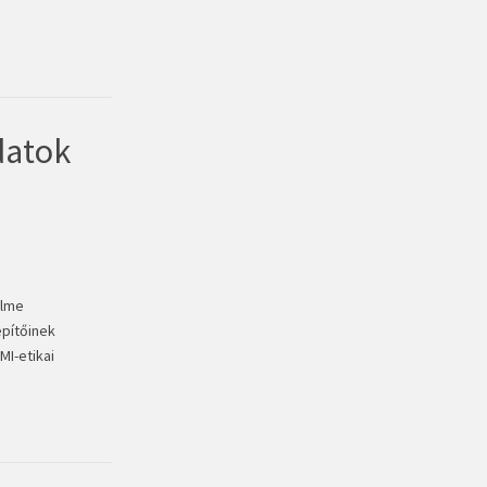
datok
elme
epítőinek
MI-etikai