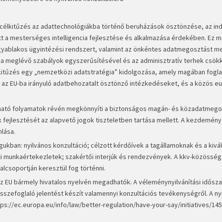
ő célkitűzés az adattechnológiákba történő beruházások ösztönzése, az ind
tt a mesterséges intelligencia fejlesztése és alkalmazása érdekében. Ez 
 egyablakos ügyintézési rendszert, valamint az önkéntes adatmegosztást m
t a meglévő szabályok egyszerűsítésével és az adminisztratív terhek csö
kitűzés egy „nemzetközi adatstratégia” kidolgozása, amely magában foglal
az EU-ba irányuló adatbehozatalt ösztönző intézkedéseket, és a közös eu
átható folyamatok révén megkönnyíti a biztonságos magán- és közadatmego
k fejlesztését az alapvető jogok tiszteletben tartása mellett. A kezdemén
lása.
ukban: nyilvános konzultáció; célzott kérdőívek a tagállamoknak és a kivá
ati munkaértekezletek; szakértői interjúk és rendezvények. A kkv-közössé
lcsoportján keresztül fog történni.
 az EU bármely hivatalos nyelvén megadhatók. A véleménynyilvánítási idősz
g összefoglaló jelentést készít valamennyi konzultációs tevékenységről. A ny
tps://ec.europa.eu/info/law/better-regulation/have-your-say/initiatives/14