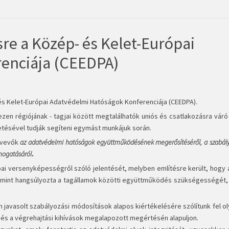
e a Közép- és Kelet-Európai
enciája (CEEDPA)
és Kelet-Európai Adatvédelmi Hatóságok Konferenciája (CEEDPA).
en régiójának - tagjai között megtalálhatók uniós és csatlakozásra váró
tetésével tudják segíteni egymást munkájuk során.
ztvevők
az adatvédelmi hatóságok együttműködésének megerősítéséről, a szabály
ámogatásáról
.
ai versenyképességről szóló jelentését, melyben említésre került, hogy a
valamint hangsúlyozta a tagállamok közötti együttműködés szükségességét,
avasolt szabályozási módosítások alapos kiértékelésére szólítunk fel o
s a végrehajtási kihívások megalapozott megértésén alapuljon.