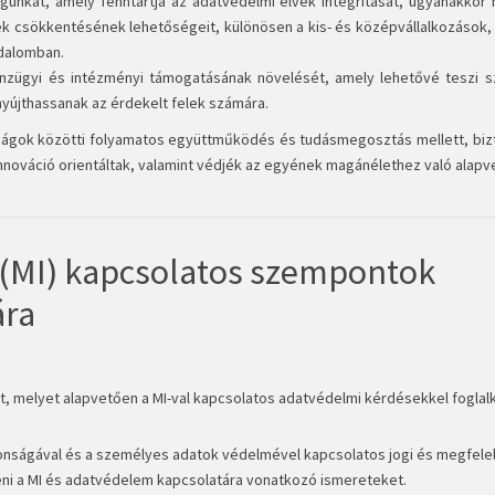
unkat, amely fenntartja az adatvédelmi elvek integritását, ugyanakkor 
k csökkentésének lehetőségeit, különösen a kis- és középvállalkozások, v
adalomban.
nzügyi és intézményi támogatásának növelését, amely lehetővé teszi 
yújthassanak az érdekelt felek számára.
ságok közötti folyamatos együttműködés és tudásmegosztás mellett, bizt
nnováció orientáltak, valamint védjék az egyének magánélethez való alapve
l (MI) kapcsolatos szempontok
ára
ot, melyet alapvetően a MI-val kapcsolatos adatvédelmi kérdésekkel foglal
tonságával és a személyes adatok védelmével kapcsolatos jogi és megfele
eni a MI és adatvédelem kapcsolatára vonatkozó ismereteket.