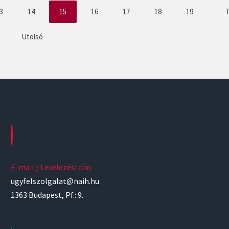
3
14
15
16
17
18
19
Utolsó
E-mail / Levelezési cím
ugyfelszolgalat@naih.hu
1363 Budapest, Pf.: 9.