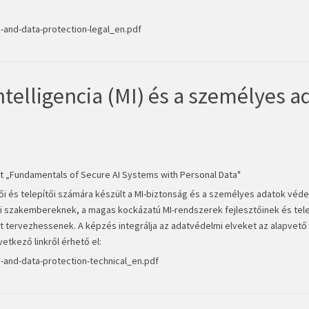
-and-data-protection-legal_en.pdf
telligencia (MI) és a személyes a
ot „Fundamentals of Secure AI Systems with Personal Data"
i és telepítői számára készült a MI-biztonság és a személyes adatok véd
gi szakembereknek, a magas kockázatú MI-rendszerek fejlesztőinek és tel
 tervezhessenek. A képzés integrálja az adatvédelmi elveket az alapvető 
vetkező linkről érhető el:
-and-data-protection-technical_en.pdf