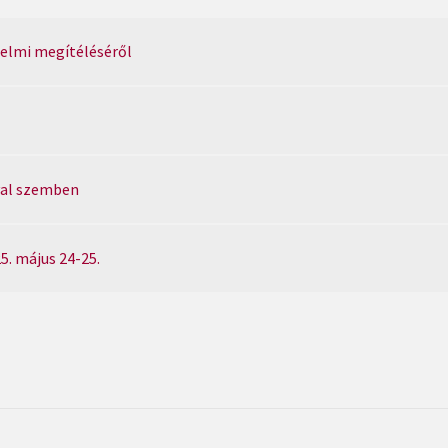
elmi megítéléséről
val szemben
5. május 24-25.