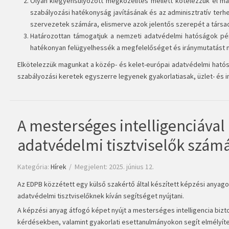
Olyan kiegyensúlyozott megközelítés mellett kötelezzük el mag
szabályozási hatékonyság javításának és az adminisztratív terhe
szervezetek számára, elismerve azok jelentős szerepét a társ
Határozottan támogatjuk a nemzeti adatvédelmi hatóságok pé
hatékonyan felügyelhessék a megfelelőséget és iránymutatást n
Elkötelezzük magunkat a közép- és kelet-európai adatvédelmi ható
szabályozási keretek egyszerre legyenek gyakorlatiasak, üzlet- és i
A mesterséges intelligenciáva
adatvédelmi tisztviselők szám
Kategória:
Hírek
Megjelent: 2025. június 12.
Az EDPB közzétett egy külső szakértő által készített képzési anyag
adatvédelmi tisztviselőknek kíván segítséget nyújtani.
A képzési anyag átfogó képet nyújt a mesterséges intelligencia biz
kérdésekben, valamint gyakorlati esettanulmányokon segít elmélyít