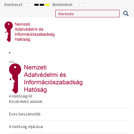
Kontraszt
Betűméret
ALAPÉRTELMEZETT
ÉJSZAKAI
NAGY
NAGY
NAGY
KISEBB
ALAPÉRTELMEZETT
NAGYOBB
MÓD
MÓD
KONTRASZTÚ
KONTRASZTÚ
KONTRASZTÚ
BETŰTÍPUS
BETŰMÉRET
BETŰMÉRET
FEKETE-
FEKETE
SÁRGA
BEÁLLÍTÁSA
BEÁLLÍTÁSA
BEÁLLÍTÁSA
FEHÉR
SÁRGA
FEKETE
MÓD
MÓD
MÓD
A Hatóságról
Közérdekű adatok
Éves beszámolók
A Hatóság eljárásai