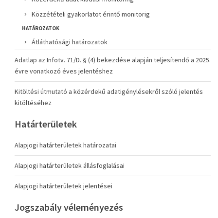
Közzétételi gyakorlatot érintő monitorig
HATÁROZATOK
Átláthatósági határozatok
Adatlap az Infotv. 71/D. § (4) bekezdése alapján teljesítendő a 2025.
évre vonatkozó éves jelentéshez
Kitöltési útmutató a közérdekű adatigénylésekről szóló jelentés
kitöltéséhez
Határterületek
Alapjogi határterületek határozatai
Alapjogi határterületek állásfoglalásai
Alapjogi határterületek jelentései
Jogszabály véleményezés