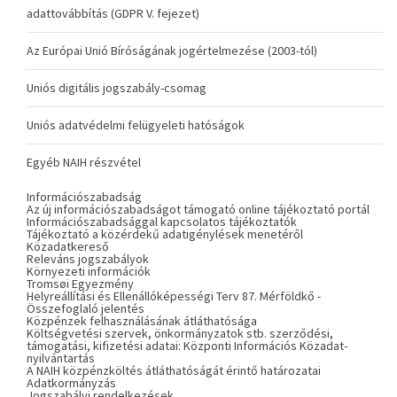
adattovábbítás (GDPR V. fejezet)
Az Európai Unió Bíróságának jogértelmezése (2003-tól)
Uniós digitális jogszabály-csomag
Uniós adatvédelmi felügyeleti hatóságok
Egyéb NAIH részvétel
Információszabadság
Az új információszabadságot támogató online tájékoztató portál
Információszabadsággal kapcsolatos tájékoztatók
Tájékoztató a közérdekű adatigénylések menetéről
Közadatkereső
Releváns jogszabályok
Környezeti információk
Tromsøi Egyezmény
Helyreállítási és Ellenállóképességi Terv 87. Mérföldkő -
Összefoglaló jelentés
Közpénzek felhasználásának átláthatósága
Költségvetési szervek, önkormányzatok stb. szerződési,
támogatási, kifizetési adatai: Központi Információs Közadat-
nyilvántartás
A NAIH közpénzköltés átláthatóságát érintő határozatai
Adatkormányzás
Jogszabályi rendelkezések