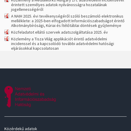
Közlemény a Mediaworks Hungary Zrt. adatvédelmi incidensével
érintett személyes adatok nyilvánosságra hozatalának
jogellenességéről
A NAIH 2025. évi tevékenységéről szóló beszámoló elektronikus
melléklete: a 2025-ben elfogadott Információszabadságot érintő
Alkotmánybírósági, Kúriai és Ítélőtáblai döntések gyűjteménye
Közfeladatot ellátó szervek adatszolgáltatása 2025. év
Közlemény a Tisza Világ applikációt érintő adatvédelmi
incidenssel és a kapcsolódó további adatvédelmi hatósági
eljárásokkal kapcsolatosan
Közérdekű adatok