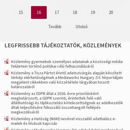
15
16
17
18
19
20
Tovább
Utolsó
LEGFRISSEBB
TÁJÉKOZTATÓK,
KÖZLEMÉNYEK
Közlemény gyermekek személyes adatainak a közösségi média
felületein történő politikai célú felhasználásáról
Közlemény a Tisza Pártot érintő adatszivárgás alapján készített
térkép elérhetőségének a Mediaworks Hungary Zrt. hírportáljain
megjelent cikkekben való közzététele tárgyában hozott
határozatáról
Közlemény az EDPB által a 2026. évre prioritásként
meghatározott, a GDPR szerinti, érintettek felé való
átláthatósági és tájékoztatási kötelezettségnek az adatkezelők
általi teljesítésére fókuszáló összehangolt fellépés
megkezdéséről
Közlemény a Hatóság (NAIH) nevével visszaélő adathalász e-
mailek és hívások kapcsán