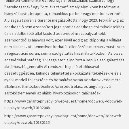
felületen kommunikál és felkínálja a felhasználók számára, hogy
"létrehozzanak" egy "virtuális társat", amely életükben betöltheti a
hiányzó barát, terapeuta, romantikus partner vagy mentor szerepét.
A vizsgálat során a Garante megállapította, hogy 2023. február 2-ig az
adatkezelő nem azonosított jogalapot az adatkezelési műveletekhez
és az adatkezelő által kiadott adatvédelmi szabályzat több
szempontból is hiányos volt, ezen kívül eddig az időpontig a vállalat
nem alkalmazott semmilyen korhatár-ellenőrzési mechanizmust - sem
a regisztráció során, sem a szolgáltatás használata közben. Az olasz
adatvédelmi hatóság új vizsgálatot is indított a Replika szolgáltatását
alátámasztó generatív AI rendszer teljes életciklusával
összefüggésben, különös tekintettel a kockázatértékelésekre és a
nyelvi modell fejlesztése és betanítása során az adatok védelmére
alkalmazott intézkedésekre. Az eredeti olasz és angol nyelvű
sajtóközlemények az alábbi hivatkozásokon találhatóak:
https://www.garanteprivacy.it/web/guest/home/docweb/-/docweb-
display/docweb/10132048
https://www.garanteprivacy.it/web/guest/home/docweb/-/docweb-
display/docweb/10130115