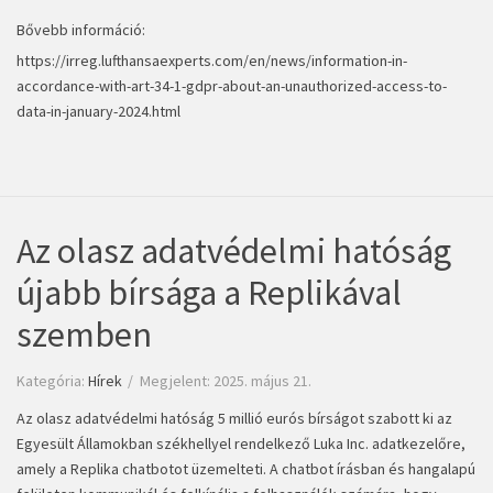
Bővebb információ:
https://irreg.lufthansaexperts.com/en/news/information-in-
accordance-with-art-34-1-gdpr-about-an-unauthorized-access-to-
data-in-january-2024.html
Az olasz adatvédelmi hatóság
újabb bírsága a Replikával
szemben
Kategória:
Hírek
Megjelent: 2025. május 21.
Az olasz adatvédelmi hatóság 5 millió eurós bírságot szabott ki az
Egyesült Államokban székhellyel rendelkező Luka Inc. adatkezelőre,
amely a Replika chatbotot üzemelteti. A chatbot írásban és hangalapú