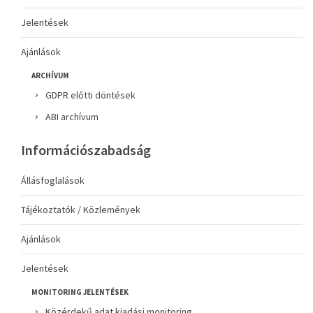
Jelentések
Ajánlások
ARCHÍVUM
GDPR előtti döntések
ABI archívum
Információszabadság
Állásfoglalások
Tájékoztatók / Közlemények
Ajánlások
Jelentések
MONITORING JELENTÉSEK
Közérdekű adat kiadási monitoring