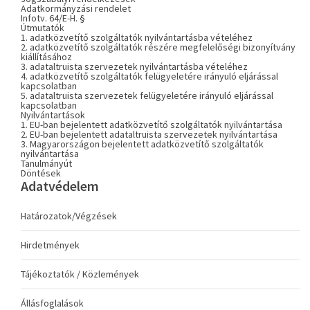
Adatkormányzási rendelet
Infotv. 64/E-H. §
Útmutatók
1. adatközvetítő szolgáltatók nyilvántartásba vételéhez
2. adatközvetítő szolgáltatók részére megfelelőségi bizonyítvány
kiállításához
3. adataltruista szervezetek nyilvántartásba vételéhez
4. adatközvetítő szolgáltatók felügyeletére irányuló eljárással
kapcsolatban
5. adataltruista szervezetek felügyeletére irányuló eljárással
kapcsolatban
Nyilvántartások
1. EU-ban bejelentett adatközvetítő szolgáltatók nyilvántartása
2. EU-ban bejelentett adataltruista szervezetek nyilvántartása
3. Magyarországon bejelentett adatközvetítő szolgáltatók
nyilvántartása
Tanulmányút
Döntések
Adatvédelem
Határozatok/Végzések
Hirdetmények
Tájékoztatók / Közlemények
Állásfoglalások