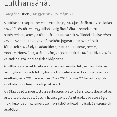
Lufthansánál
Kategória:
Hírek
Megjelent: 2025. május 23.
A Lufthansa Csoport bejelentette, hogy 2024 januárjában jogosulatlan
hozzáférés történt egy külső szolgáltató által üzemeltetett
rendszerben, amely a törölt járatok utasainak szállodai elhelyezését
kezeli. Az eset következményeként jogosulatlan személyek
férhettek hozzá olyan adatokhoz, mint az utas neve, neme,
mobiltelefonszáma, a járatszám, kisgyermekkel utazásra hivatkozás
valamint a szállodai foglalás időpontja.
A Lufthansa szerint fizetési adatok nem érintettek, és nem találtak
bizonyítékot az adatok nyilvános közzétételére. Az incidens azokat
érintheti, akik 2019. november 2. és 2024. január 22. között kaptak
szállodai voucher-t törölt járat miatt.
A vállalat azóta megtette a szükséges biztonsági intézkedéseket és
értesítette az adatvédelmi hatóságokat. Az utasokat óvatosságra
intik, különösen az ismeretlen forrásból érkező hívások és üzenetek
esetében.