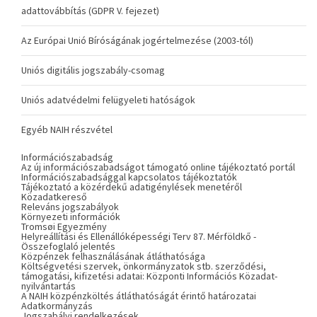
adattovábbítás (GDPR V. fejezet)
Az Európai Unió Bíróságának jogértelmezése (2003-tól)
Uniós digitális jogszabály-csomag
Uniós adatvédelmi felügyeleti hatóságok
Egyéb NAIH részvétel
Információszabadság
Az új információszabadságot támogató online tájékoztató portál
Információszabadsággal kapcsolatos tájékoztatók
Tájékoztató a közérdekű adatigénylések menetéről
Közadatkereső
Releváns jogszabályok
Környezeti információk
Tromsøi Egyezmény
Helyreállítási és Ellenállóképességi Terv 87. Mérföldkő -
Összefoglaló jelentés
Közpénzek felhasználásának átláthatósága
Költségvetési szervek, önkormányzatok stb. szerződési,
támogatási, kifizetési adatai: Központi Információs Közadat-
nyilvántartás
A NAIH közpénzköltés átláthatóságát érintő határozatai
Adatkormányzás
Jogszabályi rendelkezések