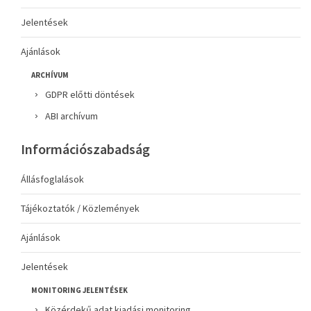
Jelentések
Ajánlások
ARCHÍVUM
GDPR előtti döntések
ABI archívum
Információszabadság
Állásfoglalások
Tájékoztatók / Közlemények
Ajánlások
Jelentések
MONITORING JELENTÉSEK
Közérdekű adat kiadási monitoring