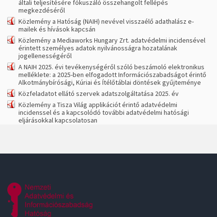
általi teljesítésére fókuszáló összehangolt fellépés
megkezdéséről
Közlemény a Hatóság (NAIH) nevével visszaélő adathalász e-
mailek és hívások kapcsán
Közlemény a Mediaworks Hungary Zrt. adatvédelmi incidensével
érintett személyes adatok nyilvánosságra hozatalának
jogellenességéről
A NAIH 2025. évi tevékenységéről szóló beszámoló elektronikus
melléklete: a 2025-ben elfogadott Információszabadságot érintő
Alkotmánybírósági, Kúriai és Ítélőtáblai döntések gyűjteménye
Közfeladatot ellátó szervek adatszolgáltatása 2025. év
Közlemény a Tisza Világ applikációt érintő adatvédelmi
incidenssel és a kapcsolódó további adatvédelmi hatósági
eljárásokkal kapcsolatosan