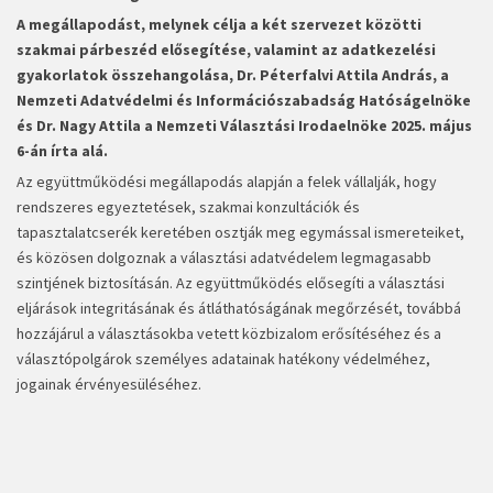
A megállapodást, melynek célja a két szervezet közötti
szakmai párbeszéd elősegítése, valamint az adatkezelési
gyakorlatok összehangolása, Dr. Péterfalvi Attila András, a
Nemzeti Adatvédelmi és Információszabadság Hatóságelnöke
és Dr. Nagy Attila a Nemzeti Választási Irodaelnöke 2025. május
6-án írta alá.
Az együttműködési megállapodás alapján a felek vállalják, hogy
rendszeres egyeztetések, szakmai konzultációk és
tapasztalatcserék keretében osztják meg egymással ismereteiket,
és közösen dolgoznak a választási adatvédelem legmagasabb
szintjének biztosításán. Az együttműködés elősegíti a választási
eljárások integritásának és átláthatóságának megőrzését, továbbá
hozzájárul a választásokba vetett közbizalom erősítéséhez és a
választópolgárok személyes adatainak hatékony védelméhez,
jogainak érvényesüléséhez.