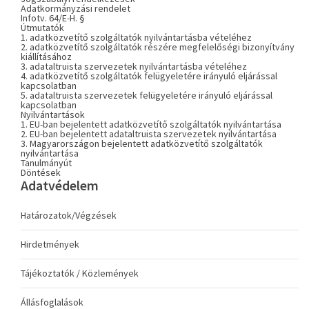
Adatkormányzási rendelet
Infotv. 64/E-H. §
Útmutatók
1. adatközvetítő szolgáltatók nyilvántartásba vételéhez
2. adatközvetítő szolgáltatók részére megfelelőségi bizonyítvány
kiállításához
3. adataltruista szervezetek nyilvántartásba vételéhez
4. adatközvetítő szolgáltatók felügyeletére irányuló eljárással
kapcsolatban
5. adataltruista szervezetek felügyeletére irányuló eljárással
kapcsolatban
Nyilvántartások
1. EU-ban bejelentett adatközvetítő szolgáltatók nyilvántartása
2. EU-ban bejelentett adataltruista szervezetek nyilvántartása
3. Magyarországon bejelentett adatközvetítő szolgáltatók
nyilvántartása
Tanulmányút
Döntések
Adatvédelem
Határozatok/Végzések
Hirdetmények
Tájékoztatók / Közlemények
Állásfoglalások