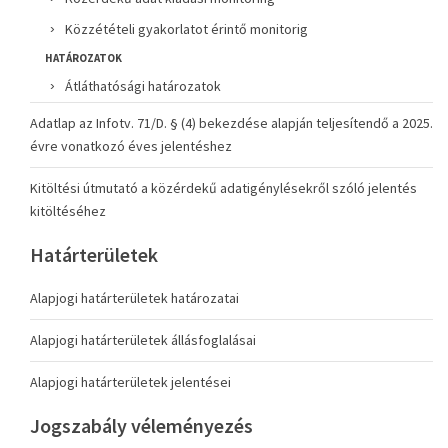
Közzétételi gyakorlatot érintő monitorig
HATÁROZATOK
Átláthatósági határozatok
Adatlap az Infotv. 71/D. § (4) bekezdése alapján teljesítendő a 2025.
évre vonatkozó éves jelentéshez
Kitöltési útmutató a közérdekű adatigénylésekről szóló jelentés
kitöltéséhez
Határterületek
Alapjogi határterületek határozatai
Alapjogi határterületek állásfoglalásai
Alapjogi határterületek jelentései
Jogszabály véleményezés