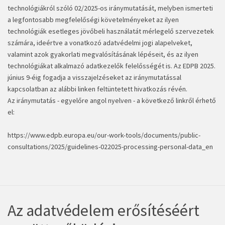
technológiákról szóló 02/2025-os iránymutatását, melyben ismerteti
a legfontosabb megfelelőségi követelményeket az ilyen
technológiák esetleges jövőbeli használatát mérlegelő szervezetek
számára, ideértve a vonatkozó adatvédelmi jogi alapelveket,
valamint azok gyakorlati megvalósításának lépéseit, és az ilyen
technológiákat alkalmazó adatkezelők felelősségét is. Az EDPB 2025.
június 9-éig fogadja a visszajelzéseket az iránymutatással
kapcsolatban az alábbi linken feltüntetett hivatkozás révén.
Az iránymutatás - egyelőre angol nyelven - a következő linkről érhető
el:
https://www.edpb.europa.eu/our-work-tools/documents/public-
consultations/2025/guidelines-022025-processing-personal-data_en
Az adatvédelem erősítéséért