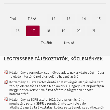
Első
Előző
12
13
14
15
16
17
18
19
20
21
Tovább
Utolsó
LEGFRISSEBB
TÁJÉKOZTATÓK,
KÖZLEMÉNYEK
Közlemény gyermekek személyes adatainak a közösségi média
felületein történő politikai célú felhasználásáról
Közlemény a Tisza Pártot érintő adatszivárgás alapján készített
térkép elérhetőségének a Mediaworks Hungary Zrt. hírportáljain
megjelent cikkekben való közzététele tárgyában hozott
határozatáról
Közlemény az EDPB által a 2026. évre prioritásként
meghatározott, a GDPR szerinti, érintettek felé való
átláthatósági és tájékoztatási kötelezettségnek az adatkezelők