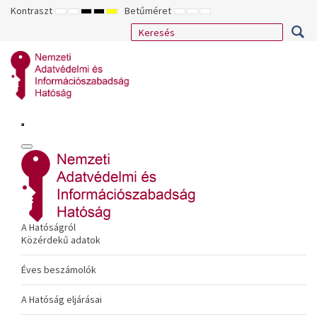
Kontraszt
Betűméret
ALAPÉRTELMEZETT
ÉJSZAKAI
NAGY
NAGY
NAGY
KISEBB
ALAPÉRTELMEZETT
NAGYOBB
MÓD
MÓD
KONTRASZTÚ
KONTRASZTÚ
KONTRASZTÚ
BETŰTÍPUS
BETŰMÉRET
BETŰMÉRET
FEKETE-
FEKETE
SÁRGA
BEÁLLÍTÁSA
BEÁLLÍTÁSA
BEÁLLÍTÁSA
FEHÉR
SÁRGA
FEKETE
MÓD
MÓD
MÓD
A Hatóságról
Közérdekű adatok
Éves beszámolók
A Hatóság eljárásai