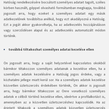
Hatóság rendelkezésére bocsátott személyes adatait tagolt, széles
körben használt, géppel olvasható formátumban megkapja, továbbá
jogosult arra, hogy ezeket a személyes adatait egy másik
adatkezelőnek továbbítsa anélkül, hogy ezt akadályozná a Hatóság.
Ezt a jogát akkor gyakorolhatja, ha az adatkezelés hozzájáruláson
vagy szerződésen alapul és az adatkezelés automatizált módon
történik.
továbbá tiltakozhat személyes adatai kezelése ellen
Ön jogosult arra, hogy a saját helyzetével kapcsolatos okokból
bármikor tiltakozzon személyes adatainak a kezelése ellen, ha a
személyes adatok kezelésére a Hatóság jogos érdeke, vagy a
közhatalmi jellege miatt kerül sor. Ha a személyes adatok kezelése
közvetlen üzletszerzés érdekében történik, Ön akkor is jogosult
arra, hogy bármikor tiltakozzon az Önre vonatkozó személyes
adatok e célból történő kezelése ellen, ideértve a profilalkotást is,
amennyiben az a közvetlen üzletszerzéshez kapcsolódik. Ha az
érintett tiltakozik a személyes adatok közvetlen üzletszerzés