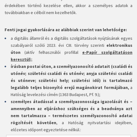
érdekében történő kezelése ellen, akkor a személyes adatok a
továbbiakban e célból nem kezelhetők.
Fenti jogai gyakorlására az alábbiak szerint van lehetősége:
a digitális államról és a digitális szolgáltatások nyújtásának egyes
szabályairól szóló 2023. évi CIII. törvény szerinti
elektronikus
úton
(aktív felhasználói profillal
e-Papír szolgáltatáson
keresztül
);
írásban postai úton, a személyazonosító adatait (családi és
utónév; születési családi és utónév; anyja születési családi
és utóneve; születési hely; születési idő) is tartalmazó
legalább teljes bizonyító erejű magánokirat formájában,
a
Hatóság levelezési címén (1363 Budapest, Pf. 9.);
személyes átadással a személyazonossága igazolását és –
amennyiben az eljáráshoz szükséges és a beadványa azt
nem tartalmazza – természetes személyazonosító adatai
rögzítését követően
, a Hatóság nyitvatartási idejében,
előzetes időpont egyeztetése nélkül.: