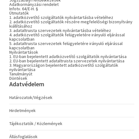
Jogszabályi rendelkezések
Adatkormányzási rendelet
Infotv. 64/E-H. §
Útmutatók
1. adatközvetítő szolgáltatók nyilvántartásba vételéhez
2. adatközvetítő szolgáltatók részére megfelelőségi bizonyítvány
kiállításához
3. adataltruista szervezetek nyilvántartásba vételéhez
4. adatközvetítő szolgáltatók felügyeletére irányuló eljárással
kapcsolatban
5. adataltruista szervezetek felügyeletére irányuló eljárással
kapcsolatban
Nyilvántartások
1. EU-ban bejelentett adatközvetítő szolgáltatók nyilvántartása
2. EU-ban bejelentett adataltruista szervezetek nyilvántartása
3. Magyarországon bejelentett adatközvetítő szolgáltatók
nyilvántartása
Tanulmányút
Döntések
Adatvédelem
Határozatok/Végzések
Hirdetmények
Tájékoztatók / Közlemények
Állásfoglalások