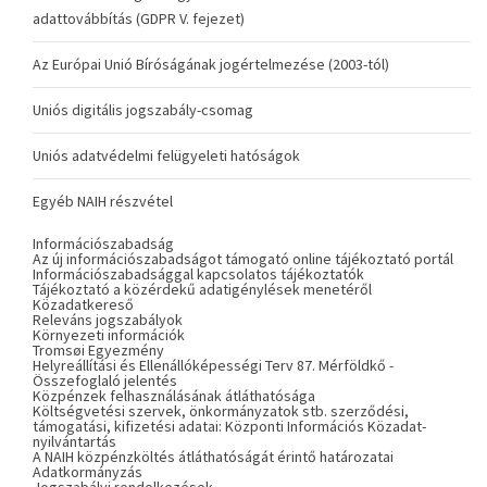
adattovábbítás (GDPR V. fejezet)
Az Európai Unió Bíróságának jogértelmezése (2003-tól)
Uniós digitális jogszabály-csomag
Uniós adatvédelmi felügyeleti hatóságok
Egyéb NAIH részvétel
Információszabadság
Az új információszabadságot támogató online tájékoztató portál
Információszabadsággal kapcsolatos tájékoztatók
Tájékoztató a közérdekű adatigénylések menetéről
Közadatkereső
Releváns jogszabályok
Környezeti információk
Tromsøi Egyezmény
Helyreállítási és Ellenállóképességi Terv 87. Mérföldkő -
Összefoglaló jelentés
Közpénzek felhasználásának átláthatósága
Költségvetési szervek, önkormányzatok stb. szerződési,
támogatási, kifizetési adatai: Központi Információs Közadat-
nyilvántartás
A NAIH közpénzköltés átláthatóságát érintő határozatai
Adatkormányzás