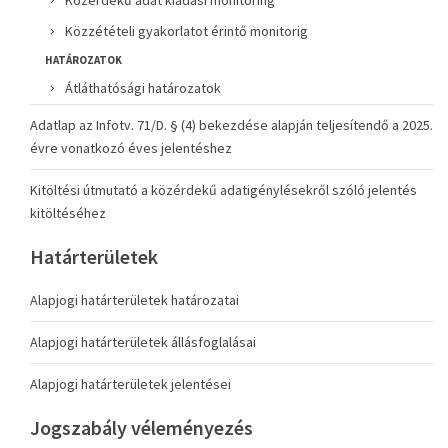
Közérdekű adat kiadási monitoring
Közzétételi gyakorlatot érintő monitorig
HATÁROZATOK
Átláthatósági határozatok
Adatlap az Infotv. 71/D. § (4) bekezdése alapján teljesítendő a 2025.
évre vonatkozó éves jelentéshez
Kitöltési útmutató a közérdekű adatigénylésekről szóló jelentés
kitöltéséhez
Határterületek
Alapjogi határterületek határozatai
Alapjogi határterületek állásfoglalásai
Alapjogi határterületek jelentései
Jogszabály véleményezés