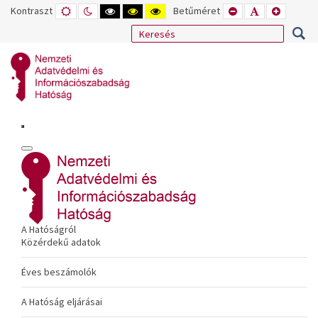
Kontraszt
ALAPÉRTELMEZETT
ÉJSZAKAI
NAGY
NAGY
NAGY
Betűméret
KISEBB
ALAPÉRTELME
NAGYOB
MÓD
MÓD
KONTRASZTÚ
KONTRASZTÚ
KONTRASZTÚ
BETŰTÍPUS
BETŰMÉRET
BETŰMÉ
FEKETE-
FEKETE
SÁRGA
BEÁLLÍTÁSA
BEÁLLÍTÁSA
BEÁLLÍT
FEHÉR
SÁRGA
FEKETE
MÓD
MÓD
MÓD
A Hatóságról
Közérdekű adatok
Éves beszámolók
A Hatóság eljárásai