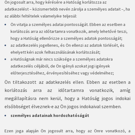
Ön jogosult arra, hogy kérésére a Hatóság korlátozza az
adatkezelést – közismertebb nevén zárolja a személyes adatait –, ha
az alábbi feltételek valamelyike teljesül:
Ön vitatja a személyes adatai pontosságát. Ebben az esetben a
korlátozás arra az időtartamra vonatkozik, amely lehetővé teszi,
hogy a Hatóság ellenőrizze a személyes adatok pontosságát;
az adatkezelés jogellenes, és Ön ellenzi az adatok törlését, és
ehelyett kéri azok felhasználásának korlátozását;
a Hatóságnak már nincs szüksége a személyes adatokra
adatkezelés céljából, de Ön igényli azokat jogi igények
előterjesztéséhez, érvényesítéséhez vagy védelméhez;
Ön tiltakozott az adatkezelés ellen. Ebben az esetben a
korlátozás arra az időtartamra vonatkozik, amíg
megállapításra nem kerül, hogy a Hatóság jogos indokai
elsőbbséget élveznek-e az Ön jogos indokaival szemben.
személyes adatainak hordozhatóságát
Ezen joga alapján Ön jogosult arra, hogy az Önre vonatkozó, a