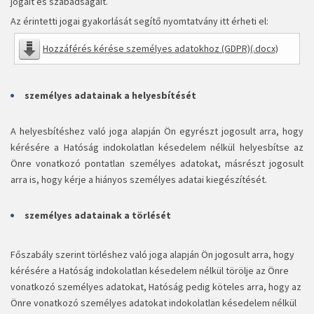
jogait és szabadságait.
Az érintetti jogai gyakorlását segítő nyomtatvány itt érheti el:
Hozzáférés kérése személyes adatokhoz (GDPR)(.docx)
személyes adatainak a helyesbítését
A helyesbítéshez való joga alapján Ön egyrészt jogosult arra, hogy
kérésére a Hatóság indokolatlan késedelem nélkül helyesbítse az
Önre vonatkozó pontatlan személyes adatokat, másrészt jogosult
arra is, hogy kérje a hiányos személyes adatai kiegészítését.
személyes adatainak a törlését
Főszabály szerint törléshez való joga alapján Ön jogosult arra, hogy
kérésére a Hatóság indokolatlan késedelem nélkül törölje az Önre
vonatkozó személyes adatokat, Hatóság pedig köteles arra, hogy az
Önre vonatkozó személyes adatokat indokolatlan késedelem nélkül