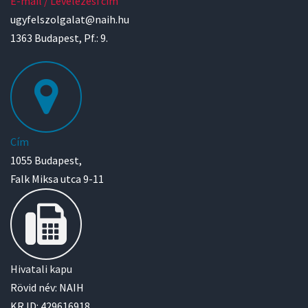
E-mail / Levelezési cím
ugyfelszolgalat@naih.hu
1363 Budapest, Pf.: 9.
Cím
1055 Budapest,
Falk Miksa utca 9-11
Hivatali kapu
Rövid név: NAIH
KR ID: 429616918