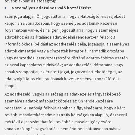
továbbiakban: a Hatóságtól):
a személyes adataihoz való hozzáférést
Ezen joga alapján Ön jogosult arra, hogy a Hatóságtól visszajelzést
kapjon arra vonatkozóan, hogy személyes adatainak kezelése
folyamatban van-e, és ha igen, jogosult arra, hogy a személyes
adatokhoz és az általános adatvédelmi rendeletben felsorolt
információkhoz (például az adatkezelés célja, jogalapja, a személyes
adatok címzettjei vagy a címzettek kategóriái, harmadik országba
vagy nemzetközi szervezet részére történő adattovábbítás esetén
az azzal kapcsolatos tudnivalók; az adatkezelés időtartama, vagy
annak szempontjai, az érintett jogai, jogorvoslati lehetőségei, az
adatszolgáltatás elmaradásának következményei) hozzáférést
kapjon.
Az adatkezelő, vagyis a Hatóság az adatkezelés tárgyát képező
személyes adatok másolatát köteles az Ön rendelkezésére
bocsátani. A Hatóság felhívja azonban a figyelmét arra, hogy a kért
további másolatokért adminisztratív költségeken alapuló, észszerű
mértékű díjat számíthat fel, továbbá a másolat igénylésére
vonatkozó jogának gyakorlása nem érintheti hátrányosan mások