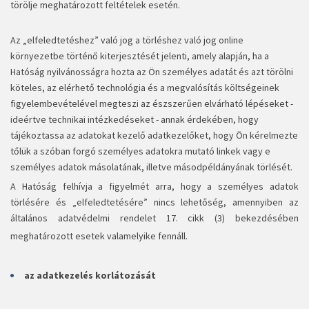
törölje meghatározott feltételek esetén.
Az „elfeledtetéshez” való jog a törléshez való jog online
környezetbe történő kiterjesztését jelenti, amely alapján, ha a
Hatóság nyilvánosságra hozta az Ön személyes adatát és azt törölni
köteles, az elérhető technológia és a megvalósítás költségeinek
figyelembevételével megteszi az észszerűen elvárható lépéseket -
ideértve technikai intézkedéseket - annak érdekében, hogy
tájékoztassa az adatokat kezelő adatkezelőket, hogy Ön kérelmezte
tőlük a szóban forgó személyes adatokra mutató linkek vagy e
személyes adatok másolatának, illetve másodpéldányának törlését.
A Hatóság felhívja a figyelmét arra, hogy a személyes adatok
törlésére és „elfeledtetésére” nincs lehetőség, amennyiben az
általános adatvédelmi rendelet 17. cikk (3) bekezdésében
meghatározott esetek valamelyike fennáll.
az adatkezelés korlátozását