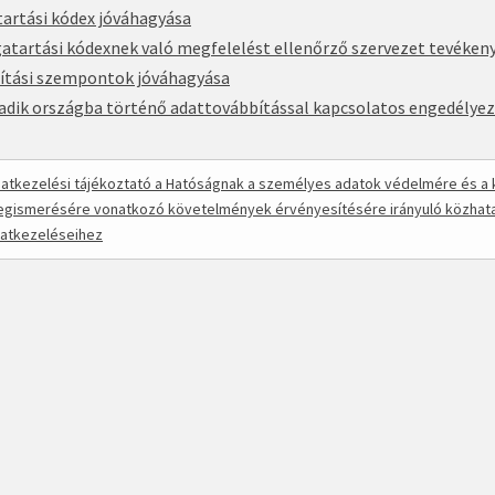
artási kódex jóváhagyása
atartási kódexnek való megfelelést ellenőrző szervezet tevéke
ítási szempontok jóváhagyása
dik országba történő adattovábbítással kapcsolatos engedélyezé
atkezelési tájékoztató a Hatóságnak a személyes adatok védelmére és a k
gismerésére vonatkozó követelmények érvényesítésére irányuló közhatal
atkezeléseihez