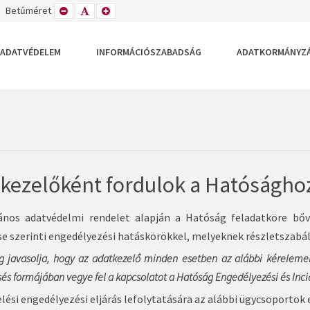
TETT
ZÉLES
Betűméret
KISEBB
ALAPÉRTELMEZETT
NAGYOBB
DEZÉS
LRENDEZÉS
BETŰTÍPUS
BETŰMÉRET
BETŰMÉRET
BEÁLLÍTÁSA
BEÁLLÍTÁSA
BEÁLLÍTÁSA
ADATVÉDELEM
INFORMÁCIÓSZABADSÁG
ADATKORMÁNYZ
kezelőként fordulok a Hatóságho
ános adatvédelmi rendelet alapján a Hatóság feladatköre bővü
e szerinti engedélyezési hatáskörökkel, melyeknek részletszabá
g javasolja, hogy az adatkezelő minden esetben az alábbi kéreleme
s formájában vegye fel a kapcsolatot a Hatóság Engedélyezési és Inci
lési engedélyezési eljárás lefolytatására az alábbi ügycsoportok e