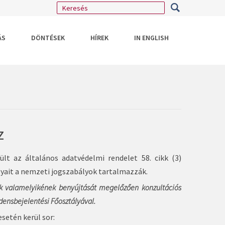
ÁS
DÖNTÉSEK
HÍREK
IN ENGLISH
z
lt az általános adatvédelmi rendelet 58. cikk (3)
lyait a nemzeti jogszabályok tartalmazzák.
k valamelyikének benyújtását megelőzően konzultációs
densbejelentési Főosztályával.
setén kerül sor: