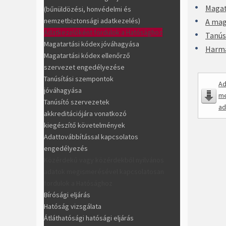
Magat
(bűnüldözési, honvédelmi és
nemzetbiztonsági adatkezelés)
A mag
Adatkezelőként fordulok a Hatósághoz
Tanús
Magatartási kódex jóváhagyása
Harma
Magatartási kódex ellenőrző
szervezet engedélyezése
Tanúsítási szempontok
Ad
jóváhagyása
me
Tanúsító szervezetek
ad
akkreditációjára vonatkozó
kiegészítő követelmények
Adattovábbítással kapcsolatos
engedélyezés
Közérdekű vagy közérdekből nyilvános
adatok megismerésével kapcsolatosan
fordulok a Hatósághoz
Bírósági eljárás
Hatóság vizsgálata
Átláthatósági hatósági eljárás