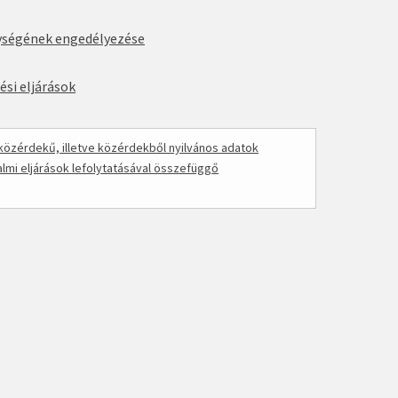
nységének engedélyezése
si eljárások
özérdekű, illetve közérdekből nyilvános adatok
mi eljárások lefolytatásával összefüggő