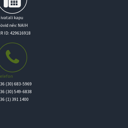
ivatali kapu
övid név: NAIH
R ID: 429616918
elefon
36 (30) 683-5969
36 (30) 549-6838
36 (1) 391 1400