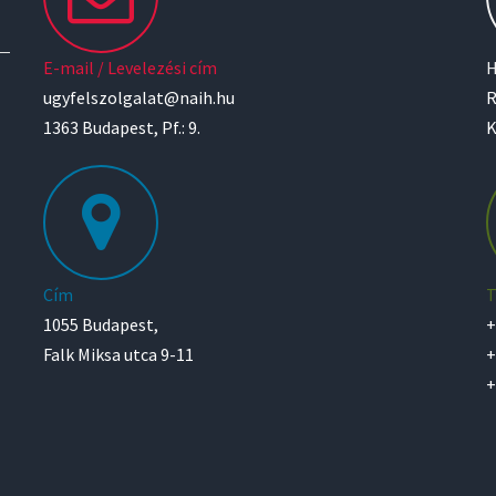
E-mail / Levelezési cím
H
ugyfelszolgalat@naih.hu
R
1363 Budapest, Pf.: 9.
K
Cím
T
1055 Budapest,
+
Falk Miksa utca 9-11
+
+