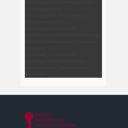
A Hatóság adatkezelésével kapcsolatos
érintetti joggyakorlás
Panasz vagy közérdekű bejelentés a
Panasztörvény szerint
Adatkormányzási rendelettel
összefüggésben nyilvántartásba vétel vagy
bizonyítvány kiállítása céljából fordulok a
Hatósághoz
Adatkormányzási rendelettel
összefüggésben felügyeleti eljárás
kezdeményezése céljából fordulok a
Hatósághoz